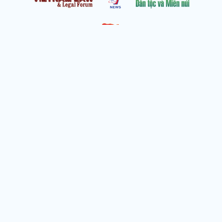
Cơ quan chủ quản: Thông tấn xã Việt Nam
Địa chỉ: Số 05 Lý Thường Kiệt, Cửa Nam, Hà Nội
Chịu trách nhiệm: Trưởng ban Trần Ngọc Tú
Phó Trưởng ban: Hoàng Như Hoa, Nguyễn Văn Nhật, Lê Thị
Thu Hương
Số điện thoại: 024.38257994 - Fax: 024.3826.7981 - Email:
tap.phongbien@gmail.com
Không sao chép nội dung khi chưa có sự đồng ý bằng văn bản
!
Trang chủ
Giới thiệu