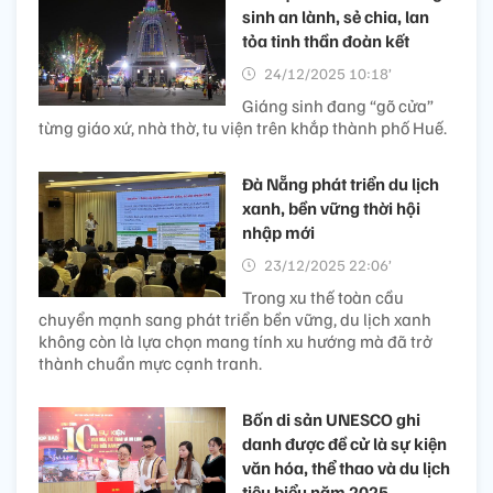
sinh an lành, sẻ chia, lan
tỏa tinh thần đoàn kết
24/12/2025 10:18’
Giáng sinh đang “gõ cửa”
từng giáo xứ, nhà thờ, tu viện trên khắp thành phố Huế.
Đà Nẵng phát triển du lịch
xanh, bền vững thời hội
nhập mới
23/12/2025 22:06’
Trong xu thế toàn cầu
chuyển mạnh sang phát triển bền vững, du lịch xanh
không còn là lựa chọn mang tính xu hướng mà đã trở
thành chuẩn mực cạnh tranh.
Bốn di sản UNESCO ghi
danh được đề cử là sự kiện
văn hóa, thể thao và du lịch
tiêu biểu năm 2025