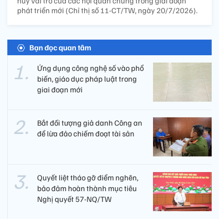
huy vai trò của các hội quần chúng trong giai đoạn
phát triển mới (Chỉ thị số 11-CT/TW, ngày 20/7/2026).
Bạn đọc quan tâm
Ứng dụng công nghệ số vào phổ
biến, giáo dục pháp luật trong
giai đoạn mới
Bắt đối tượng giả danh Công an
để lừa đảo chiếm đoạt tài sản
Quyết liệt tháo gỡ điểm nghẽn,
bảo đảm hoàn thành mục tiêu
Nghị quyết 57-NQ/TW