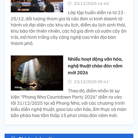
23/12/2025 14:44’
Lớp tập huấn diễn ra từ 23 -
25/12, đối tượng tham gia là các đơn vị kinh doanh lữ
hành và đại diện các khu du lịch, điểm du lịch sinh thái,
khu bảo tồn thiên nhiên, các hộ gia đình có vườn cây ăn
trái, mô hình trồng cây công nghệ cao trên địa bàn
thành phố.
Nhiều hoạt động văn hóa,
nghệ thuật chào đón năm
mới 2026
23/12/2025 09:41’
Theo đó, điểm nhấn là sự
kiện “Phong Nha Countdown Party 2026” diễn ra vào
tối 31/12/2025 tại xã Phong Nha, với các chương trình
biểu diễn nghệ thuật, giao lưu văn hóa, ẩm thực và màn
bắn pháo hoa tầm thấp 15 phút chào đón năm mới.