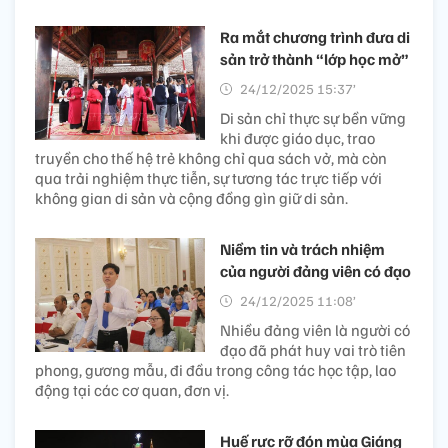
Ra mắt chương trình đưa di
sản trở thành “lớp học mở”
24/12/2025 15:37’
Di sản chỉ thực sự bền vững
khi được giáo dục, trao
truyền cho thế hệ trẻ không chỉ qua sách vở, mà còn
qua trải nghiệm thực tiễn, sự tương tác trực tiếp với
không gian di sản và cộng đồng gìn giữ di sản.
Niềm tin và trách nhiệm
của người đảng viên có đạo
24/12/2025 11:08’
Nhiều đảng viên là người có
đạo đã phát huy vai trò tiên
phong, gương mẫu, đi đầu trong công tác học tập, lao
động tại các cơ quan, đơn vị.
Huế rực rỡ đón mùa Giáng