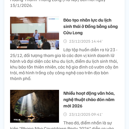
15/1/2026.
Đào tạo nhân lực du lịch
sinh thái ở Đồng bằng sông
Cửu Long
23/12/2025 14:44’
Lớp tập huấn diễn ra từ 23 -
25/12, đối tượng tham gia là các đơn vị kinh doanh lữ
hành và đại diện các khu du lịch, điểm du lịch sinh thái,
khu bảo tồn thiên nhiên, các hộ gia đình có vườn cây ăn
trái, mô hình trồng cây công nghệ cao trên địa bàn
thành phố.
Nhiều hoạt động văn hóa,
nghệ thuật chào đón năm
mới 2026
23/12/2025 09:41’
Theo đó, điểm nhấn là sự
kiện “Phong Nha Countdown Party 2026” diễn ra vào