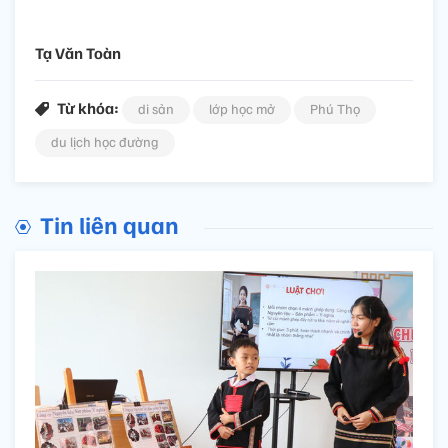
Tạ Văn Toàn
Từ khóa:
di sản
lớp học mở
Phú Thọ
du lịch học đường
Tin liên quan