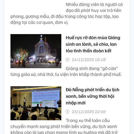
Nhiều đảng viên là người có
đạo đã phát huy vai trò tiên
phong, gương mẫu, đi đầu trong công tác học tập, lao
động tại các cơ quan, đơn vị.
Huế rực rỡ đón mùa Giáng
sinh an lành, sẻ chia, lan
tỏa tinh thần đoàn kết
24/12/2025 10:18’
Giáng sinh đang “gõ cửa”
từng giáo xứ, nhà thờ, tu viện trên khắp thành phố Huế.
Đà Nẵng phát triển du lịch
xanh, bền vững thời hội
nhập mới
23/12/2025 22:06’
Trong xu thế toàn cầu
chuyển mạnh sang phát triển bền vững, du lịch xanh
không còn là lựa chọn mang tính xu hướng mà đã trở