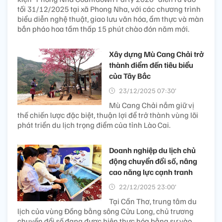
tối 31/12/2025 tại xã Phong Nha, với các chương trình
biểu diễn nghệ thuật, giao lưu văn hóa, ẩm thực và màn
bắn pháo hoa tầm thấp 15 phút chào đón năm mới.
Xây dựng Mù Cang Chải trở
thành điểm đến tiêu biểu
của Tây Bắc
23/12/2025 07:30’
Mù Cang Chải nắm giữ vị
thế chiến lược đặc biệt, thuận lợi để trở thành vùng lõi
phát triển du lịch trọng điểm của tỉnh Lào Cai.
Doanh nghiệp du lịch chủ
động chuyển đổi số, nâng
cao năng lực cạnh tranh
22/12/2025 23:00’
Tại Cần Thơ, trung tâm du
lịch của vùng Đồng bằng sông Cửu Long, chủ trương
chuyển đổi số đang được hiện thực hóa bằng sự vào