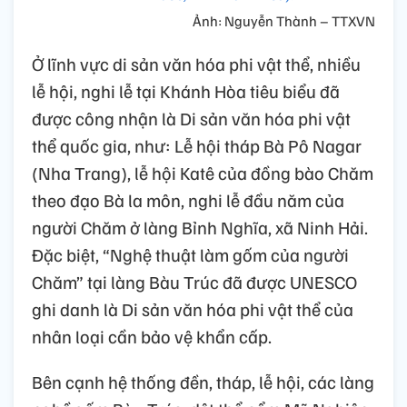
Ảnh: Nguyễn Thành – TTXVN
Ở lĩnh vực di sản văn hóa phi vật thể, nhiều
lễ hội, nghi lễ tại Khánh Hòa tiêu biểu đã
được công nhận là Di sản văn hóa phi vật
thể quốc gia, như: Lễ hội tháp Bà Pô Nagar
(Nha Trang), lễ hội Katê của đồng bào Chăm
theo đạo Bà la môn, nghi lễ đầu năm của
người Chăm ở làng Bỉnh Nghĩa, xã Ninh Hải.
Đặc biệt, “Nghệ thuật làm gốm của người
Chăm” tại làng Bàu Trúc đã được UNESCO
ghi danh là Di sản văn hóa phi vật thể của
nhân loại cần bảo vệ khẩn cấp.
Bên cạnh hệ thống đền, tháp, lễ hội, các làng