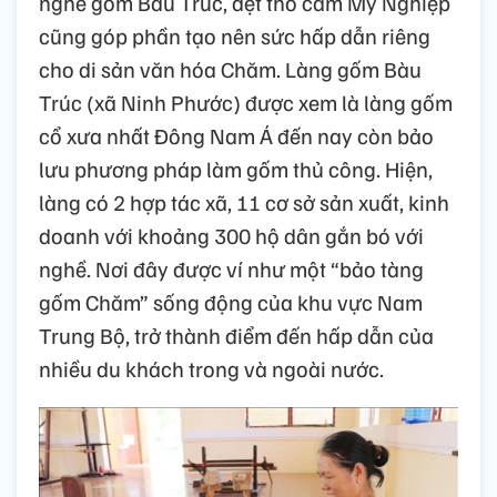
nghề gốm Bàu Trúc, dệt thổ cẩm Mỹ Nghiệp
cũng góp phần tạo nên sức hấp dẫn riêng
cho di sản văn hóa Chăm. Làng gốm Bàu
Trúc (xã Ninh Phước) được xem là làng gốm
cổ xưa nhất Đông Nam Á đến nay còn bảo
lưu phương pháp làm gốm thủ công. Hiện,
làng có 2 hợp tác xã, 11 cơ sở sản xuất, kinh
doanh với khoảng 300 hộ dân gắn bó với
nghề. Nơi đây được ví như một “bảo tàng
gốm Chăm” sống động của khu vực Nam
Trung Bộ, trở thành điểm đến hấp dẫn của
nhiều du khách trong và ngoài nước.