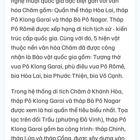
nghệ thuật quốc gia đặc biệt gắn với văn
hóa Chăm gồm: Quần thể tháp Hòa Lai, tháp
Pô Klong Garai và tháp Bà Pô Nagar. Tháp
Pô Rômê được xếp hạng di tích lịch sử - kiến
trúc cấp quốc gia. Cùng với đó, 5 hiện vật
thuộc nền văn hóa Chăm đã được công
nhận là Bảo vật quốc gia gồm: Tượng thờ
vua Pô Klong Garai, phù điêu vua Pô Rômê,
bia Hòa Lai, bia Phước Thiện, bia Võ Cạnh.
Trong hệ thống di tích Chăm ở Khánh Hòa,
tháp Pô Klong Garai và tháp Bà Pô Nagar
được xem là hai quần thể tiêu biểu nhất. Tọa
lạc trên đồi Trầu (phường Đô Vinh), tháp Pô
Klong Garai gồm ba công trình: tháp Chính,
tháp Lửa và tháp Cổng, được xây dựng vào