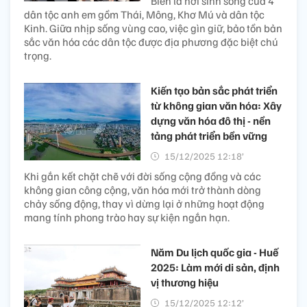
Biên là nơi sinh sống của 4
dân tộc anh em gồm Thái, Mông, Khơ Mú và dân tộc
Kinh. Giữa nhịp sống vùng cao, việc gìn giữ, bảo tồn bản
sắc văn hóa các dân tộc được địa phương đặc biệt chú
trọng.
Kiến tạo bản sắc phát triển
từ không gian văn hóa: Xây
dựng văn hóa đô thị - nền
tảng phát triển bền vững
15/12/2025 12:18’
Khi gắn kết chặt chẽ với đời sống cộng đồng và các
không gian công cộng, văn hóa mới trở thành dòng
chảy sống động, thay vì dừng lại ở những hoạt động
mang tính phong trào hay sự kiện ngắn hạn.
Năm Du lịch quốc gia - Huế
2025: Làm mới di sản, định
vị thương hiệu
15/12/2025 12:12’