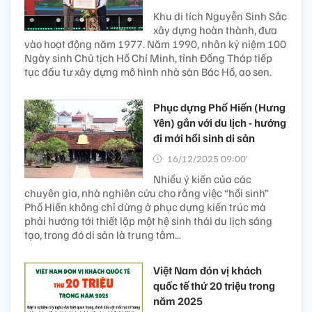
Khu di tích Nguyễn Sinh Sắc
xây dựng hoàn thành, đưa
vào hoạt động năm 1977. Năm 1990, nhân kỷ niệm 100
Ngày sinh Chủ tịch Hồ Chí Minh, tỉnh Đồng Tháp tiếp
tục đầu tư xây dựng mô hình nhà sàn Bác Hồ, ao sen.
Phục dựng Phố Hiến (Hưng
Yên) gắn với du lịch - hướng
đi mới hồi sinh di sản
16/12/2025 09:00’
Nhiều ý kiến của các
chuyên gia, nhà nghiên cứu cho rằng việc “hồi sinh”
Phố Hiến không chỉ dừng ở phục dựng kiến trúc mà
phải hướng tới thiết lập một hệ sinh thái du lịch sáng
tạo, trong đó di sản là trung tâm...
Việt Nam đón vị khách
quốc tế thứ 20 triệu trong
năm 2025