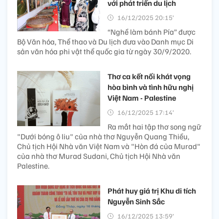
với phát triển du lịch
16/12/2025 20:15’
“Nghề làm bánh Pía” được
Bộ Văn hóa, Thể thao và Du lịch đưa vào Danh mục Di
sản văn hóa phi vật thể quốc gia từ ngày 30/9/2020.
Thơ ca kết nối khát vọng
hòa bình và tình hữu nghị
Việt Nam - Palestine ​
16/12/2025 17:14’
Ra mắt hai tập thơ song ngữ
"Dưới bóng ô liu" của nhà thơ Nguyễn Quang Thiều,
Chủ tịch Hội Nhà văn Việt Nam và "Hòn đá của Murad"
của nhà thơ Murad Sudani, Chủ tịch Hội Nhà văn
Palestine.
Phát huy giá trị Khu di tích
Nguyễn Sinh Sắc
16/12/2025 13:59’