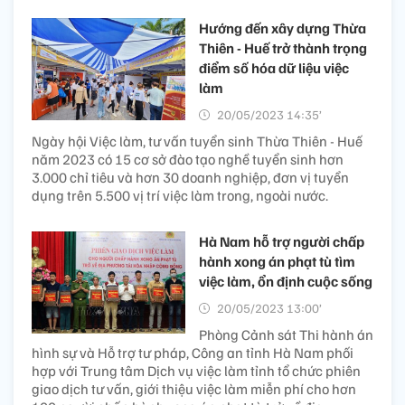
Hướng đến xây dựng Thừa
Thiên - Huế trở thành trọng
điểm số hóa dữ liệu việc
làm
20/05/2023 14:35’
Ngày hội Việc làm, tư vấn tuyển sinh Thừa Thiên - Huế
năm 2023 có 15 cơ sở đào tạo nghề tuyển sinh hơn
3.000 chỉ tiêu và hơn 30 doanh nghiệp, đơn vị tuyển
dụng trên 5.500 vị trí việc làm trong, ngoài nước.
Hà Nam hỗ trợ người chấp
hành xong án phạt tù tìm
việc làm, ổn định cuộc sống
20/05/2023 13:00’
Phòng Cảnh sát Thi hành án
hình sự và Hỗ trợ tư pháp, Công an tỉnh Hà Nam phối
hợp với Trung tâm Dịch vụ việc làm tỉnh tổ chức phiên
giao dịch tư vấn, giới thiệu việc làm miễn phí cho hơn