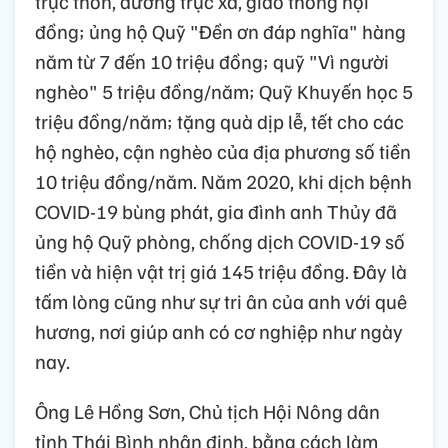
trục thôn, đường trục xã, giao thông nội
đồng; ủng hộ Quỹ "Đền ơn đáp nghĩa" hàng
năm từ 7 đến 10 triệu đồng; quỹ "Vì người
nghèo" 5 triệu đồng/năm; Quỹ Khuyến học 5
triệu đồng/năm; tặng quà dịp lễ, tết cho các
hộ nghèo, cận nghèo của địa phương số tiền
10 triệu đồng/năm. Năm 2020, khi dịch bệnh
COVID-19 bùng phát, gia đình anh Thủy đã
ủng hộ Quỹ phòng, chống dịch COVID-19 số
tiền và hiện vật trị giá 145 triệu đồng. Đây là
tấm lòng cũng như sự tri ân của anh với quê
hương, nơi giúp anh có cơ nghiệp như ngày
nay.
Ông Lê Hồng Sơn, Chủ tịch Hội Nông dân
tỉnh Thái Bình nhận định, bằng cách làm