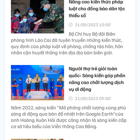
Nâng cao kiến thức pháp
luật cho đồng bào dân tộc
thiểu số
21/05/2023 10:00’
Bộ Chỉ huy Bộ đội Biên
phòng tỉnh Lào Cai đã tuyên truyền những kiến thức,
quy định của pháp luật về phòng, chống tảo hôn, hôn
nhân cận huyết thống trên địa địa bàn biên giới.
Người thợ trẻ giỏi toàn
quốc: Sáng kiến góp phần
nâng cao chất lượng dịch
vụ di động
21/05/2023 09:00’
Năm 2022, sáng kiến "Mô phỏng chất lượng vùng phủ
sóng di động qua bản đồ nhiệt trên Google Earth"của
anh Hoàng Xuân Hải được công nhận là sáng kiến cấp
cơ sở tiêu biểu của Viễn thông Cao Bằng.