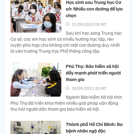
Học sinh sau Trung học Cơ
sở: Nhiều con đường để lựa
chọn
21/05/2023 08:50’
Sau khi học xong Trung học
Cơ sở, các em học sinh có nhiều hướng học tập, rèn
luyện phù hợp chứ không chỉ một con đường duy nhất
là vào trường Trung học Phổ thông công lập.
Phú Thọ: Bảo hiểm xã hội
đẩy mạnh phát triển người
tham gia
20/05/2023 20:00’
Ngành Bảo hiểm Xã hội tỉnh
Phú Thọ đã triển khai thêm nhiều giải pháp vận động
thu hút người dân tham gia bảo hiểm xã hội.
Thành phố Hồ Chí Minh: Ba
bệnh nhân ngộ độc