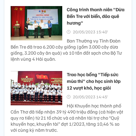
Công trình thanh niên "Dừa
Bến Tre với biển, đảo quê
hương"
20/05/2023 15:40’
Ban Thường vụ Tỉnh Đoàn
Bến Tre đã trao 6.200 cây giống (gồm 3.000 cây dừa
giống, 3.200 cây ăn quả) và 10 tấn đất sạch cho Bộ Tư
lệnh vùng 4 Hải quân.
Trao học bổng "Tiếp sức
mùa thi" cho học sinh lớp
12 vượt khó, học giỏi
20/05/2023 14:45’
Hội Khuyến học thành phố
Cần Thơ đã tiếp nhận 39 tỷ 490 triệu đồng (cả hiện vật
quy ra tiền) từ 21 tổ chức và cá nhân tài trợ cho “Quỹ
khuyến học, khuyến tài” đợt 1/2023, tăng 10,46 % so
với cùng kỳ năm trước.