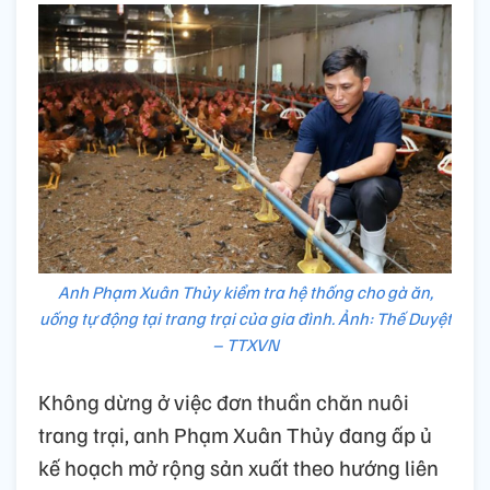
Anh Phạm Xuân Thủy kiểm tra hệ thống cho gà ăn,
uống tự động tại trang trại của gia đình. Ảnh: Thế Duyệt
– TTXVN
Không dừng ở việc đơn thuần chăn nuôi
trang trại, anh Phạm Xuân Thủy đang ấp ủ
kế hoạch mở rộng sản xuất theo hướng liên