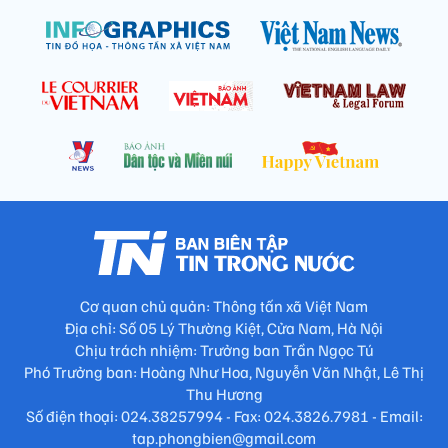
Cơ quan chủ quản: Thông tấn xã Việt Nam
Địa chỉ: Số 05 Lý Thường Kiệt, Cửa Nam, Hà Nội
Chịu trách nhiệm: Trưởng ban Trần Ngọc Tú
Phó Trưởng ban: Hoàng Như Hoa, Nguyễn Văn Nhật, Lê Thị
Thu Hương
Số điện thoại: 024.38257994 - Fax: 024.3826.7981 - Email:
tap.phongbien@gmail.com