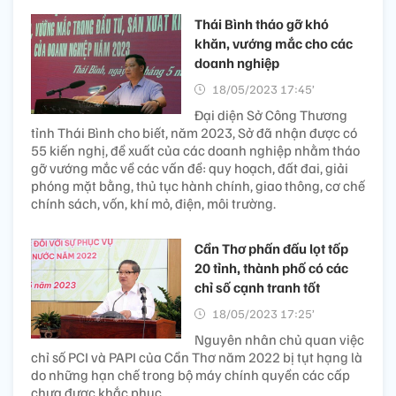
Thái Bình tháo gỡ khó
khăn, vướng mắc cho các
doanh nghiệp
18/05/2023 17:45’
Đại diện Sở Công Thương
tỉnh Thái Bình cho biết, năm 2023, Sở đã nhận được có
55 kiến nghị, đề xuất của các doanh nghiệp nhằm tháo
gỡ vướng mắc về các vấn đề: quy hoạch, đất đai, giải
phóng mặt bằng, thủ tục hành chính, giao thông, cơ chế
chính sách, vốn, khí mỏ, điện, môi trường.
Cần Thơ phấn đấu lọt tốp
20 tỉnh, thành phố có các
chỉ số cạnh tranh tốt
18/05/2023 17:25’
Nguyên nhân chủ quan việc
chỉ số PCI và PAPI của Cần Thơ năm 2022 bị tụt hạng là
do những hạn chế trong bộ máy chính quyền các cấp
chưa được khắc phục.