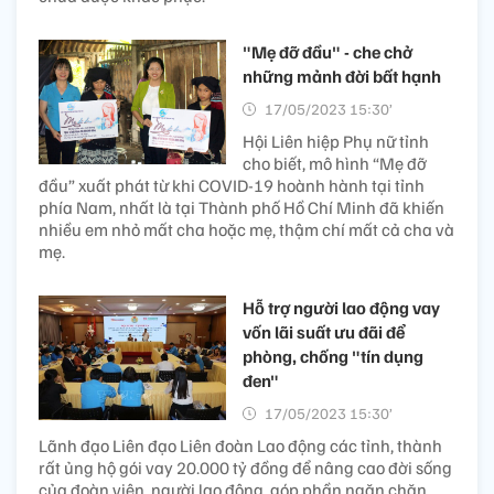
"Mẹ đỡ đầu" - che chở
những mảnh đời bất hạnh
17/05/2023 15:30’
Hội Liên hiệp Phụ nữ tỉnh
cho biết, mô hình “Mẹ đỡ
đầu” xuất phát từ khi COVID-19 hoành hành tại tỉnh
phía Nam, nhất là tại Thành phố Hồ Chí Minh đã khiến
nhiều em nhỏ mất cha hoặc mẹ, thậm chí mất cả cha và
mẹ.
Hỗ trợ người lao động vay
vốn lãi suất ưu đãi để
phòng, chống "tín dụng
đen"
17/05/2023 15:30’
Lãnh đạo Liên đạo Liên đoàn Lao động các tỉnh, thành
rất ủng hộ gói vay 20.000 tỷ đồng để nâng cao đời sống
của đoàn viên, người lao động, góp phần ngăn chặn,