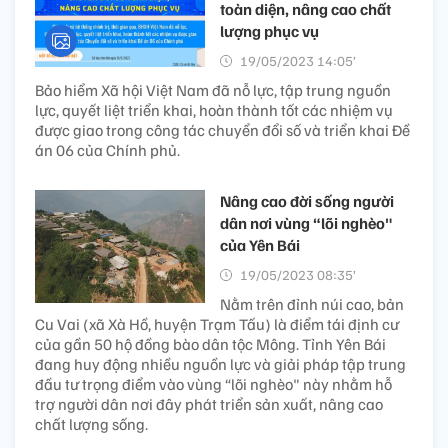
toàn diện, nâng cao chất
lượng phục vụ
19/05/2023 14:05’
Bảo hiểm Xã hội Việt Nam đã nỗ lực, tập trung nguồn
lực, quyết liệt triển khai, hoàn thành tốt các nhiệm vụ
được giao trong công tác chuyển đổi số và triển khai Đề
án 06 của Chính phủ.
Nâng cao đời sống người
dân nơi vùng “lõi nghèo"
của Yên Bái
19/05/2023 08:35’
Nằm trên đỉnh núi cao, bản
Cu Vai (xã Xà Hồ, huyện Trạm Tấu) là điểm tái định cư
của gần 50 hộ đồng bào dân tộc Mông. Tỉnh Yên Bái
đang huy động nhiều nguồn lực và giải pháp tập trung
đầu tư trọng điểm vào vùng “lõi nghèo" này nhằm hỗ
trợ người dân nơi đây phát triển sản xuất, nâng cao
chất lượng sống.