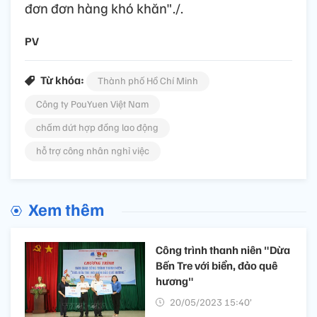
đơn đơn hàng khó khăn"./.
PV
Từ khóa:
Thành phố Hồ Chí Minh
Công ty PouYuen Việt Nam
chấm dứt hợp đồng lao động
hỗ trợ công nhân nghỉ việc
Xem thêm
Công trình thanh niên "Dừa
Bến Tre với biển, đảo quê
hương"
20/05/2023 15:40’