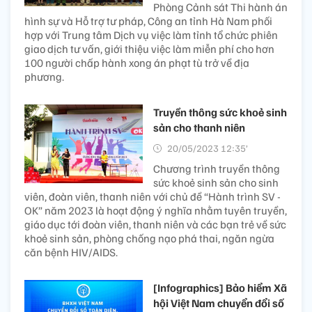
Phòng Cảnh sát Thi hành án
hình sự và Hỗ trợ tư pháp, Công an tỉnh Hà Nam phối
hợp với Trung tâm Dịch vụ việc làm tỉnh tổ chức phiên
giao dịch tư vấn, giới thiệu việc làm miễn phí cho hơn
100 người chấp hành xong án phạt tù trở về địa
phương.
Truyền thông sức khoẻ sinh
sản cho thanh niên
20/05/2023 12:35’
Chương trình truyền thông
sức khoẻ sinh sản cho sinh
viên, đoàn viên, thanh niên với chủ đề “Hành trình SV -
OK” năm 2023 là hoạt động ý nghĩa nhằm tuyên truyền,
giáo dục tới đoàn viên, thanh niên và các bạn trẻ về sức
khoẻ sinh sản, phòng chống nạo phá thai, ngăn ngừa
căn bệnh HIV/AIDS.
[Infographics] Bảo hiểm Xã
hội Việt Nam chuyển đổi số