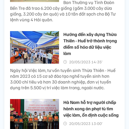
Ban Thường vụ Tỉnh Đoàn
Bến Tre đã trao 6.200 cây giống (gồm 3.000 cây dừa
giống, 3.200 cây ăn quả) và 10 tấn đất sạch cho Bộ Tư
lệnh vùng 4 Hải quân.
Hướng đến xây dựng Thừa
Thiên - Huế trở thành trọng
điểm số hóa dữ liệu việc
làm
20/05/2023 14:35’
Ngày hội Việc làm, tư vấn tuyển sinh Thừa Thiên - Huế
năm 2023 có 15 cơ sở đào tạo nghề tuyển sinh hơn
3.000 chỉ tiêu và hơn 30 doanh nghiệp, đơn vị tuyển
dụng trên 5.500 vị trí việc làm trong, ngoài nước.
Hà Nam hỗ trợ người chấp
hành xong án phạt tù tìm
việc làm, ổn định cuộc sống
20/05/2023 13:00’