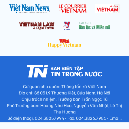
Cơ quan chủ quản: Thông tấn xã Việt Nam
Địa chỉ: Số 05 Lý Thường Kiệt, Cửa Nam, Hà Nội
Chịu trách nhiệm: Trưởng ban Trần Ngọc Tú
Phó Trưởng ban: Hoàng Như Hoa, Nguyễn Văn Nhật, Lê Thị
Thu Hương
Số điện thoại: 024.38257994 - Fax: 024.3826.7981 - Email:
tap.phongbien@gmail.com