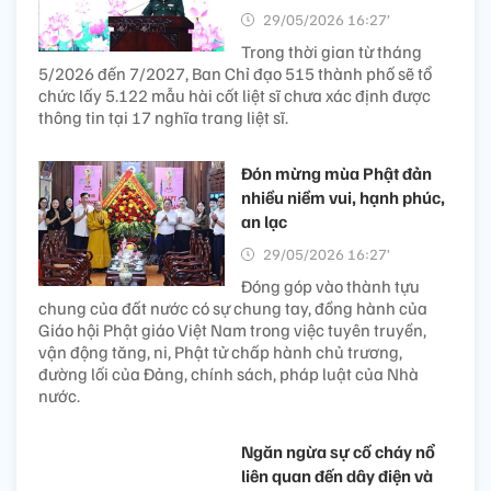
29/05/2026 16:27’
Trong thời gian từ tháng
5/2026 đến 7/2027, Ban Chỉ đạo 515 thành phố sẽ tổ
chức lấy 5.122 mẫu hài cốt liệt sĩ chưa xác định được
thông tin tại 17 nghĩa trang liệt sĩ.
Đón mừng mùa Phật đản
nhiều niềm vui, hạnh phúc,
an lạc
29/05/2026 16:27’
Đóng góp vào thành tựu
chung của đất nước có sự chung tay, đồng hành của
Giáo hội Phật giáo Việt Nam trong việc tuyên truyền,
vận động tăng, ni, Phật tử chấp hành chủ trương,
đường lối của Đảng, chính sách, pháp luật của Nhà
nước.
Ngăn ngừa sự cố cháy nổ
liên quan đến dây điện và