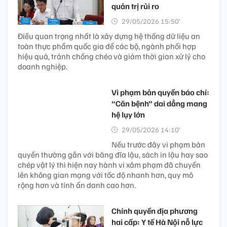
quản trị rủi ro
29/05/2026 15:50’
Điều quan trọng nhất là xây dựng hệ thống dữ liệu an
toàn thực phẩm quốc gia để các bộ, ngành phối hợp
hiệu quả, tránh chồng chéo và giảm thời gian xử lý cho
doanh nghiệp.
Vi phạm bản quyền báo chí:
“Căn bệnh” dai dẳng mang
hệ lụy lớn
29/05/2026 14:10’
Nếu trước đây vi phạm bản
quyền thường gắn với băng đĩa lậu, sách in lậu hay sao
chép vật lý thì hiện nay hành vi xâm phạm đã chuyển
lên không gian mạng với tốc độ nhanh hơn, quy mô
rộng hơn và tính ẩn danh cao hơn.
Chính quyền địa phương
hai cấp: Y tế Hà Nội nỗ lực