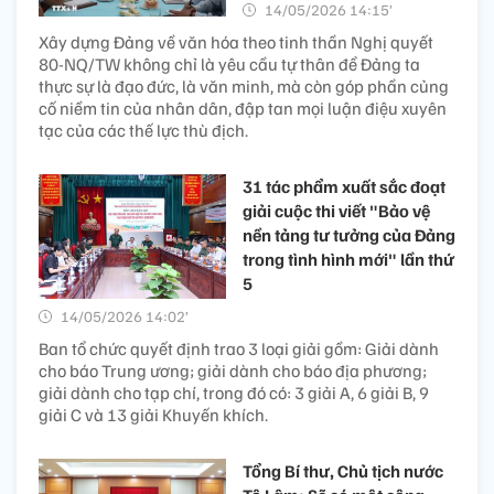
14/05/2026 14:15’
Xây dựng Đảng về văn hóa theo tinh thần Nghị quyết
80-NQ/TW không chỉ là yêu cầu tự thân để Đảng ta
thực sự là đạo đức, là văn minh, mà còn góp phần củng
cố niềm tin của nhân dân, đập tan mọi luận điệu xuyên
tạc của các thế lực thù địch.
31 tác phẩm xuất sắc đoạt
giải cuộc thi viết "Bảo vệ
nền tảng tư tưởng của Đảng
trong tình hình mới" lần thứ
5
14/05/2026 14:02’
Ban tổ chức quyết định trao 3 loại giải gồm: Giải dành
cho báo Trung ương; giải dành cho báo địa phương;
giải dành cho tạp chí, trong đó có: 3 giải A, 6 giải B, 9
giải C và 13 giải Khuyến khích.
Tổng Bí thư, Chủ tịch nước