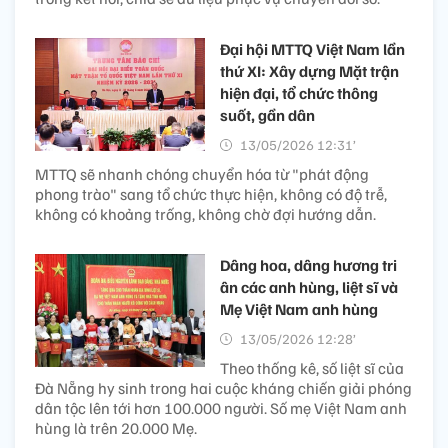
Đại hội MTTQ Việt Nam lần
thứ XI: Xây dựng Mặt trận
hiện đại, tổ chức thông
suốt, gần dân
13/05/2026 12:31’
MTTQ sẽ nhanh chóng chuyển hóa từ "phát động
phong trào" sang tổ chức thực hiện, không có độ trễ,
không có khoảng trống, không chờ đợi hướng dẫn.
Dâng hoa, dâng hương tri
ân các anh hùng, liệt sĩ và
Mẹ Việt Nam anh hùng
13/05/2026 12:28’
Theo thống kê, số liệt sĩ của
Đà Nẵng hy sinh trong hai cuộc kháng chiến giải phóng
dân tộc lên tới hơn 100.000 người. Số mẹ Việt Nam anh
hùng là trên 20.000 Mẹ.