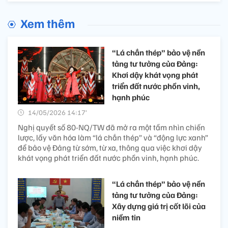
Xem thêm
“Lá chắn thép” bảo vệ nền
tảng tư tưởng của Đảng:
Khơi dậy khát vọng phát
triển đất nước phồn vinh,
hạnh phúc
14/05/2026 14:17’
Nghị quyết số 80-NQ/TW đã mở ra một tầm nhìn chiến
lược, lấy văn hóa làm “lá chắn thép” và “động lực xanh”
để bảo vệ Đảng từ sớm, từ xa, thông qua việc khơi dậy
khát vọng phát triển đất nước phồn vinh, hạnh phúc.
“Lá chắn thép” bảo vệ nền
tảng tư tưởng của Đảng:
Xây dựng giá trị cốt lõi của
niềm tin