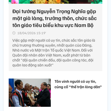
Đại tướng Nguyễn Trọng Nghĩa gặp
mặt già làng, trưởng thôn, chức sắc
tôn giáo tiêu biểu khu vực Nam Bộ
18/04/2026 15:19’
Việc gặp mặt người có uy tín, chức sắc tôn giáo là
chủ trương thường xuyên, nhất quán của Đảng,
Nhà nước và Mặt trận Tổ quốc Việt Nam. Đối với
Quân đội nhân dân Việt Nam, xuất phát từ bản
chất "đội quân chiến đấu, đội quân công tác, đội
quân lao động sản xuất"
Tôn vinh người có uy tín,
củng cố “thế trận lòng dân”