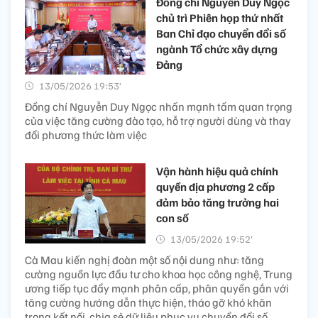
Đồng chí Nguyễn Duy Ngọc
chủ trì Phiên họp thứ nhất
Ban Chỉ đạo chuyển đổi số
ngành Tổ chức xây dựng
Đảng
13/05/2026 19:53’
Đồng chí Nguyễn Duy Ngọc nhấn mạnh tầm quan trọng
của việc tăng cường đào tạo, hỗ trợ người dùng và thay
đổi phương thức làm việc
Vận hành hiệu quả chính
quyền địa phương 2 cấp
đảm bảo tăng trưởng hai
con số
13/05/2026 19:52’
Cà Mau kiến nghị đoàn một số nội dung như: tăng
cường nguồn lực đầu tư cho khoa học công nghệ, Trung
ương tiếp tục đẩy mạnh phân cấp, phân quyền gắn với
tăng cường hướng dẫn thực hiện, tháo gỡ khó khăn
trong kết nối, chia sẻ dữ liệu phục vụ chuyển đổi số.