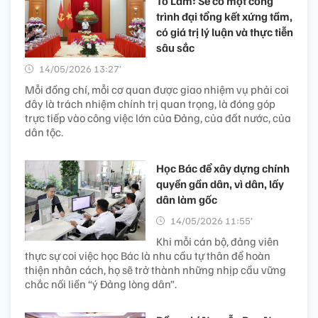
Tô Lâm: Sẽ có một công
trình đại tổng kết xứng tầm,
có giá trị lý luận và thực tiễn
sâu sắc
14/05/2026 13:27’
Mỗi đồng chí, mỗi cơ quan được giao nhiệm vụ phải coi
đây là trách nhiệm chính trị quan trọng, là đóng góp
trực tiếp vào công việc lớn của Đảng, của đất nước, của
dân tộc.
Học Bác để xây dựng chính
quyền gần dân, vì dân, lấy
dân làm gốc
14/05/2026 11:55’
Khi mỗi cán bộ, đảng viên
thực sự coi việc học Bác là nhu cầu tự thân để hoàn
thiện nhân cách, họ sẽ trở thành những nhịp cầu vững
chắc nối liền “ý Đảng lòng dân”.