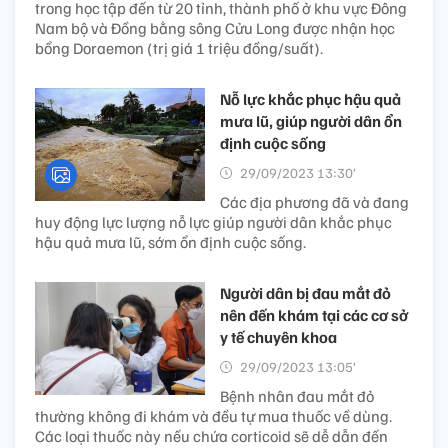
trong học tập đến từ 20 tỉnh, thành phố ở khu vực Đông
Nam bộ và Đồng bằng sông Cửu Long được nhận học
bổng Doraemon (trị giá 1 triệu đồng/suất).
Nỗ lực khắc phục hậu quả
mưa lũ, giúp người dân ổn
định cuộc sống
29/09/2023 13:30’
Các địa phương đã và đang
huy động lực lượng nỗ lực giúp người dân khắc phục
hậu quả mưa lũ, sớm ổn định cuộc sống.
Người dân bị đau mắt đỏ
nên đến khám tại các cơ sở
y tế chuyên khoa
29/09/2023 13:05’
Bệnh nhân đau mắt đỏ
thường không đi khám và đều tự mua thuốc về dùng.
Các loại thuốc này nếu chứa corticoid sẽ dễ dẫn đến