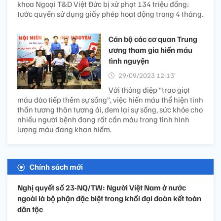
khoa Ngoại T&D Việt Đức bị xử phạt 134 triệu đồng;
tước quyền sử dụng giấy phép hoạt động trong 4 tháng.
Cán bộ các cơ quan Trung
ương tham gia hiến máu
tình nguyện
29/09/2023 12:13’
Với thông điệp “trao giọt
máu đào tiếp thêm sự sống”, việc hiến máu thể hiện tinh
thần tương thân tương ái, đem lại sự sống, sức khỏe cho
nhiều người bệnh đang rất cần máu trong tình hình
lượng máu đang khan hiếm.
Chính sách mới
Nghị quyết số 23-NQ/TW: Người Việt Nam ở nước
ngoài là bộ phận đặc biệt trong khối đại đoàn kết toàn
dân tộc