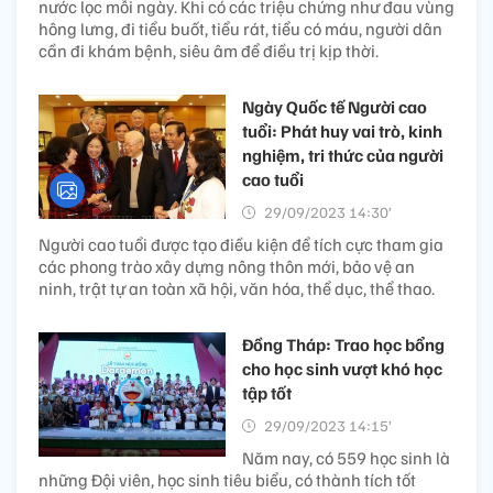
nước lọc mỗi ngày. Khi có các triệu chứng như đau vùng
hông lưng, đi tiểu buốt, tiểu rát, tiểu có máu, người dân
cần đi khám bệnh, siêu âm để điều trị kịp thời.
Ngày Quốc tế Người cao
tuổi: Phát huy vai trò, kinh
nghiệm, tri thức của người
cao tuổi
29/09/2023 14:30’
Người cao tuổi được tạo điều kiện để tích cực tham gia
các phong trào xây dựng nông thôn mới, bảo vệ an
ninh, trật tự an toàn xã hội, văn hóa, thể dục, thể thao.
Đồng Tháp: Trao học bổng
cho học sinh vượt khó học
tập tốt
29/09/2023 14:15’
Năm nay, có 559 học sinh là
những Đội viên, học sinh tiêu biểu, có thành tích tốt