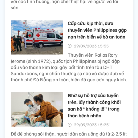
với các tình huống, hạn chế thiệt hại về người và tài
sản.
Cấp cứu kịp thời, đưa
thuyền viên Philippines gặp
nạn trên biển về bờ an toàn
29/09/2023 15:55’
Thuyền viên Rallos Rory
Jerome (sinh 1972), quốc tịch Philippines bị ngã đập
đầu vào thành kim loại gây bất tỉnh trên tàu DHT
Sundarbans, nghi chấn thương sọ não và được đưa về
thành phố Đà Nẵng an toàn, hiện đã qua cơn nguy kịch.
Nhờ sự hỗ trợ của tuyến
trên, lấy thành công khối
san hô “khổng lồ” trong
thận bệnh nhân
29/09/2023 15:25’
Để đề phòng sỏi thận, người dân cần uống đủ từ 2-2,5 lít