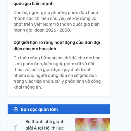
quốc gia biển mạnh
Các bộ, ngành, địa phương phấn đấu hoàn
thành các chỉ tiêu chủ yếu về xây dựng và
phát triển Việt Nam trở thành quốc gia biển
mạnh giai đoạn 2026 - 2030.
Đặt giới hạn rõ ràng hoạt động của Ban đại
diện cha mẹ học sinh
Dự thảo cũng bổ sung cơ chế để cha mẹ học
sinh phản ánh, kiến nghị, giám sát và đối
thoại với cơ sở giáo dục; quy định trách
nhiệm của người đứng đầu cơ sở giáo dục
trong việc tiếp nhận, xử lý phản ánh và công
khai thông tin.
Bạn đọc quan tâm
Ba thành phố giành
giải A tại Hội thi lực