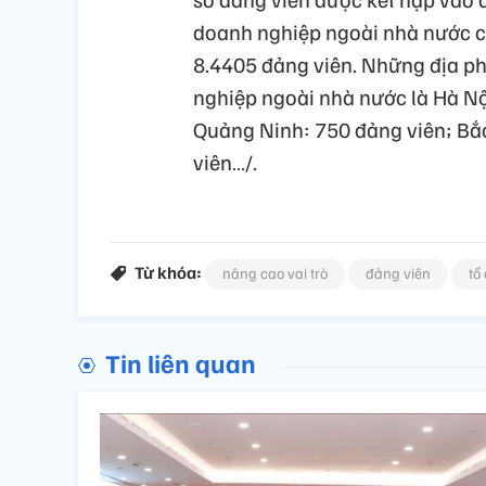
doanh nghiệp ngoài nhà nước củ
8.4405 đảng viên. Những địa p
nghiệp ngoài nhà nước là Hà Nộ
Quảng Ninh: 750 đảng viên; Bắ
viên…/.
Từ khóa:
nâng cao vai trò
đảng viên
tổ
Tin liên quan