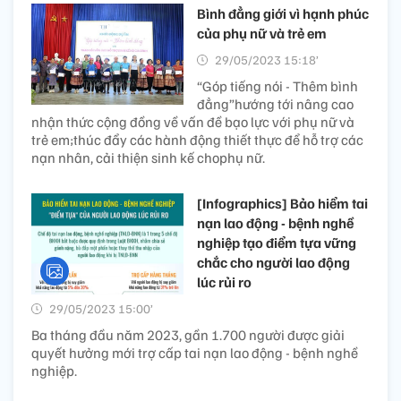
Bình đẳng giới vì hạnh phúc
của phụ nữ và trẻ em
29/05/2023 15:18’
“Góp tiếng nói - Thêm bình
đẳng”hướng tới nâng cao
nhận thức cộng đồng về vấn đề bạo lực với phụ nữ và
trẻ em;thúc đẩy các hành động thiết thực để hỗ trợ các
nạn nhân, cải thiện sinh kế chophụ nữ.
[Infographics] Bảo hiểm tai
nạn lao động - bệnh nghề
nghiệp tạo điểm tựa vững
chắc cho người lao động
lúc rủi ro
29/05/2023 15:00’
Ba tháng đầu năm 2023, gần 1.700 người được giải
quyết hưởng mới trợ cấp tai nạn lao động - bệnh nghề
nghiệp.