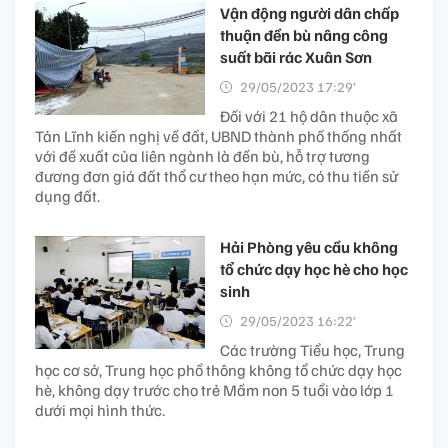
Vận động người dân chấp
thuận đền bù nâng công
suất bãi rác Xuân Sơn
29/05/2023 17:29’
Đối với 21 hộ dân thuộc xã
Tản Lĩnh kiến nghị về đất, UBND thành phố thống nhất
với đề xuất của liên ngành là đền bù, hỗ trợ tương
đương đơn giá đất thổ cư theo hạn mức, có thu tiền sử
dụng đất.
Hải Phòng yêu cầu không
tổ chức dạy học hè cho học
sinh
29/05/2023 16:22’
Các trường Tiểu học, Trung
học cơ sở, Trung học phổ thông không tổ chức dạy học
hè, không dạy trước cho trẻ Mầm non 5 tuổi vào lớp 1
dưới mọi hình thức.