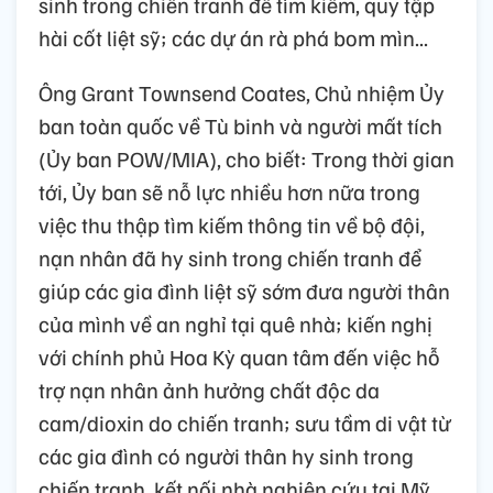
sinh trong chiến tranh để tìm kiếm, quy tập
hài cốt liệt sỹ; các dự án rà phá bom mìn...
Ông Grant Townsend Coates, Chủ nhiệm Ủy
ban toàn quốc về Tù binh và người mất tích
(Ủy ban POW/MIA), cho biết: Trong thời gian
tới, Ủy ban sẽ nỗ lực nhiều hơn nữa trong
việc thu thập tìm kiếm thông tin về bộ đội,
nạn nhân đã hy sinh trong chiến tranh để
giúp các gia đình liệt sỹ sớm đưa người thân
của mình về an nghỉ tại quê nhà; kiến nghị
với chính phủ Hoa Kỳ quan tâm đến việc hỗ
trợ nạn nhân ảnh hưởng chất độc da
cam/dioxin do chiến tranh; sưu tầm di vật từ
các gia đình có người thân hy sinh trong
chiến tranh, kết nối nhà nghiên cứu tại Mỹ