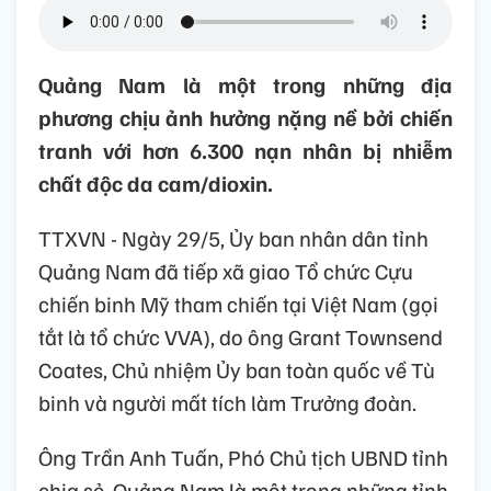
Quảng Nam là một trong những địa
phương chịu ảnh hưởng nặng nề bởi chiến
tranh với hơn 6.300 nạn nhân bị nhiễm
chất độc da cam/dioxin.
TTXVN - Ngày 29/5, Ủy ban nhân dân tỉnh
Quảng Nam đã tiếp xã giao Tổ chức Cựu
chiến binh Mỹ tham chiến tại Việt Nam (gọi
tắt là tổ chức VVA), do ông Grant Townsend
Coates, Chủ nhiệm Ủy ban toàn quốc về Tù
binh và người mất tích làm Trưởng đoàn.
Ông Trần Anh Tuấn, Phó Chủ tịch UBND tỉnh
chia sẻ, Quảng Nam là một trong những tỉnh