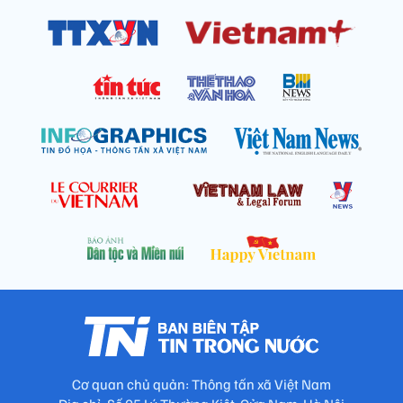
Cơ quan chủ quản: Thông tấn xã Việt Nam