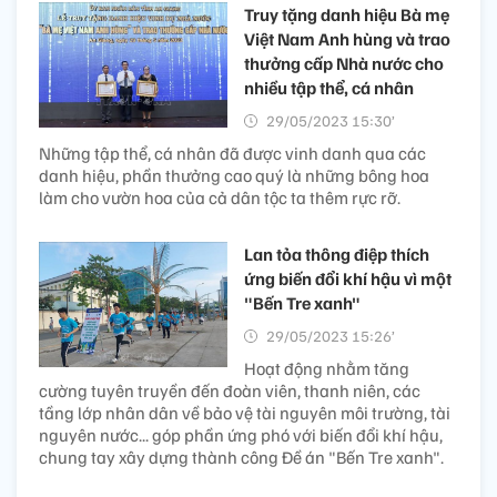
Truy tặng danh hiệu Bà mẹ
Việt Nam Anh hùng và trao
thưởng cấp Nhà nước cho
nhiều tập thể, cá nhân
29/05/2023 15:30’
Những tập thể, cá nhân đã được vinh danh qua các
danh hiệu, phần thưởng cao quý là những bông hoa
làm cho vườn hoa của cả dân tộc ta thêm rực rỡ.
Lan tỏa thông điệp thích
ứng biến đổi khí hậu vì một
"Bến Tre xanh"
29/05/2023 15:26’
Hoạt động nhằm tăng
cường tuyên truyền đến đoàn viên, thanh niên, các
tầng lớp nhân dân về bảo vệ tài nguyên môi trường, tài
nguyên nước... góp phần ứng phó với biến đổi khí hậu,
chung tay xây dựng thành công Đề án "Bến Tre xanh".