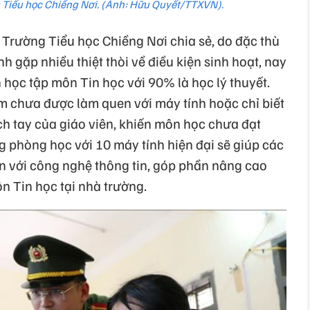
 Tiểu học Chiềng Nơi. (Ảnh: Hữu Quyết/TTXVN).
Trường Tiểu học Chiềng Nơi chia sẻ, do đặc thù
h gặp nhiều thiệt thòi về điều kiện sinh hoạt, nay
h học tập môn Tin học với 90% là học lý thuyết.
em chưa được làm quen với máy tính hoặc chỉ biết
h tay của giáo viên, khiến môn học chưa đạt
ng phòng học với 10 máy tính hiện đại sẽ giúp các
ận với công nghệ thông tin, góp phần nâng cao
n Tin học tại nhà trường.