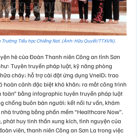
h Trường Tiểu học Chiềng Nơi. (Ảnh: Hữu Quyết/TTXVN).
uyện hè của Đoàn Thanh niên Công an tỉnh Sơn
 như: Tuyên truyền pháp luật, kỹ năng phòng
hữa cháy; hỗ trợ cài đặt ứng dụng VneID; trao
ó hoàn cảnh đặc biệt khó khăn; ra mắt công trình
an toàn” bằng infographic tuyên truyền pháp luật
g chống buôn bán người; kết nối tư vấn, khám
áo nhà trường bằng phần mềm “Healthcare Now”.
 phát huy tinh thần xung kích, tình nguyện của
 đoàn viên, thanh niên Công an Sơn La trong việc