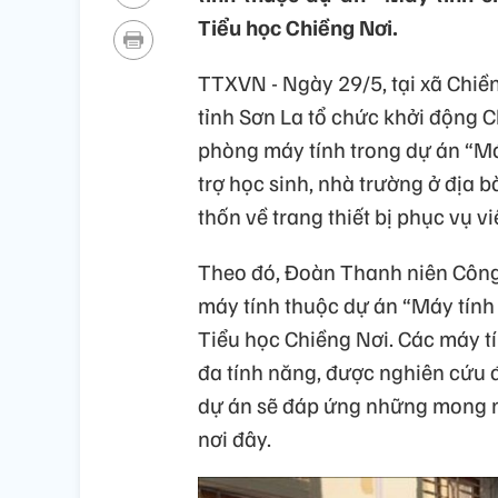
Tiểu học Chiềng Nơi.
TTXVN - Ngày 29/5, tại xã Chiề
tỉnh Sơn La tổ chức khởi động 
phòng máy tính trong dự án “Má
trợ học sinh, nhà trường ở địa 
thốn về trang thiết bị phục vụ vi
Theo đó, Đoàn Thanh niên Công 
máy tính thuộc dự án “Máy tính 
Tiểu học Chiềng Nơi. Các máy tí
đa tính năng, được nghiên cứu đ
dự án sẽ đáp ứng những mong m
nơi đây.