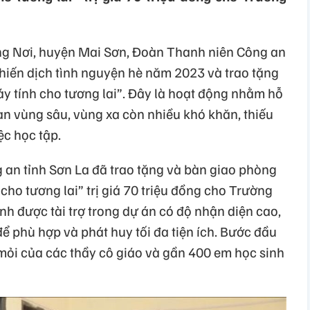
ng Nơi, huyện Mai Sơn, Đoàn Thanh niên Công an
Chiến dịch tình nguyện hè năm 2023 và trao tặng
y tính cho tương lai”. Đây là hoạt động nhằm hỗ
bàn vùng sâu, vùng xa còn nhiều khó khăn, thiếu
ệc học tập.
an tỉnh Sơn La đã trao tặng và bàn giao phòng
cho tương lai” trị giá 70 triệu đồng cho Trường
nh được tài trợ trong dự án có độ nhận diện cao,
ể phù hợp và phát huy tối đa tiện ích. Bước đầu
ỏi của các thầy cô giáo và gần 400 em học sinh