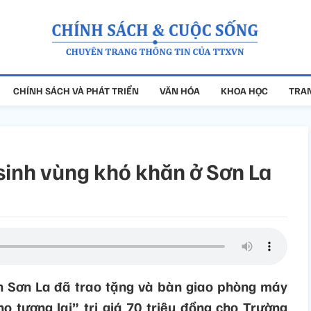
CHÍNH SÁCH VÀ PHÁT TRIỂN
VĂN HÓA
KHOA HỌC
TRAN
 sinh vùng khó khăn ở Sơn La
h Sơn La đã trao tặng và bàn giao phòng máy
o tương lai” trị giá 70 triệu đồng cho Trường