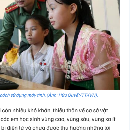
cách sử dụng máy tính. (Ảnh: Hữu Quyết/TTXVN).
ới còn nhiều khó khăn, thiếu thốn về cơ sở vật
ố các em học sinh vùng cao, vùng sâu, vùng xa ít
ết bị điện tử và chưa được thụ hưởng những lợi