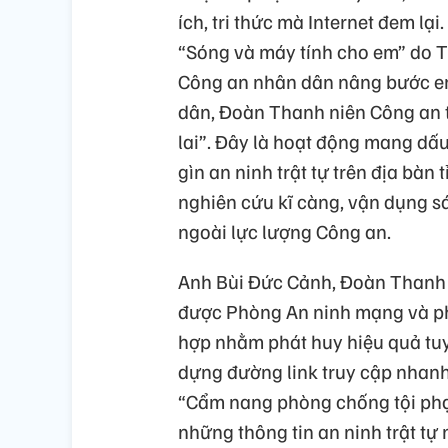
ích, tri thức mà Internet đem lạ
“Sóng và máy tính cho em” do T
Công an nhân dân nâng bước em
dân, Đoàn Thanh niên Công an t
lai”. Đây là hoạt động mang dấ
gìn an ninh trật tự trên địa bàn
nghiên cứu kĩ càng, vận dụng s
ngoài lực lượng Công an.
Anh Bùi Đức Cảnh, Đoàn Thanh n
được Phòng An ninh mạng và ph
hợp nhằm phát huy hiệu quả tuy
dựng đường link truy cập nhanh
“Cẩm nang phòng chống tội ph
những thông tin an ninh trật tự 