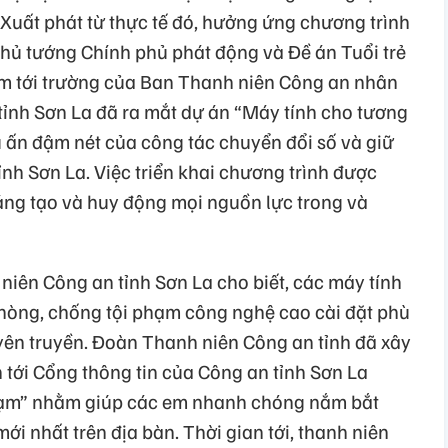
i. Xuất phát từ thực tế đó, hưởng ứng chương trình
hủ tướng Chính phủ phát động và Đề án Tuổi trẻ
 tới trường của Ban Thanh niên Công an nhân
ỉnh Sơn La đã ra mắt dự án “Máy tính cho tương
u ấn đậm nét của công tác chuyển đổi số và giữ
 tỉnh Sơn La. Việc triển khai chương trình được
áng tạo và huy động mọi nguồn lực trong và
iên Công an tỉnh Sơn La cho biết, các máy tính
òng, chống tội phạm công nghệ cao cài đặt phù
ên truyền. Đoàn Thanh niên Công an tỉnh đã xây
 tới Cổng thông tin của Công an tỉnh Sơn La
ạm” nhằm giúp các em nhanh chóng nắm bắt
mới nhất trên địa bàn. Thời gian tới, thanh niên