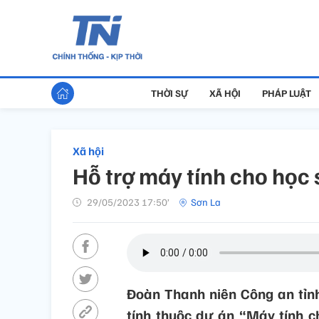
THỜI SỰ
XÃ HỘI
PHÁP LUẬT
Xã hội
Hỗ trợ máy tính cho học
29/05/2023 17:50’
Sơn La
Đoàn Thanh niên Công an tỉn
tính thuộc dự án “Máy tính ch