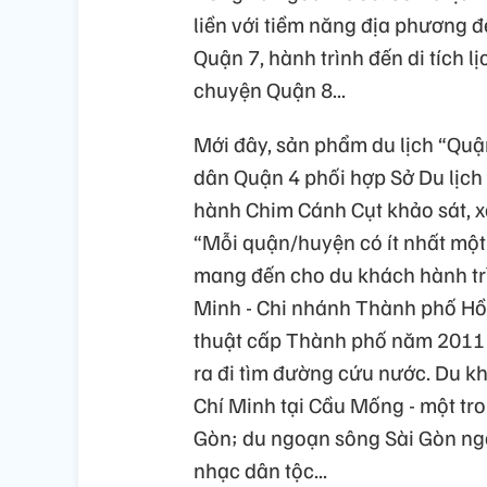
liền với tiềm năng địa phương đ
Quận 7, hành trình đến di tích 
chuyện Quận 8...
Mới đây, sản phẩm du lịch “Quận
dân Quận 4 phối hợp Sở Du lịch
hành Chim Cánh Cụt khảo sát, x
“Mỗi quận/huyện có ít nhất một
mang đến cho du khách hành tr
Minh - Chi nhánh Thành phố Hồ 
thuật cấp Thành phố năm 2011 - 
ra đi tìm đường cứu nước. Du k
Chí Minh tại Cầu Mống - một tro
Gòn; du ngoạn sông Sài Gòn ngắ
nhạc dân tộc...