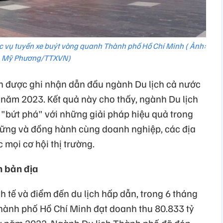
c vụ tuyến xe buýt vòng quanh Thành phố Hồ Chí Minh ( Ảnh:
Mỹ Phương/TTXVN)
 được ghi nhận dẫn đầu ngành Du lịch cả nước
 năm 2023. Kết quả này cho thấy, ngành Du lịch
"bứt phá" với những giải pháp hiệu quả trong
vững và đồng hành cùng doanh nghiệp, các địa
c mọi cơ hội thị trường.
n bản địa
nh tế và điểm đến du lịch hấp dẫn, trong 6 tháng
hành phố Hồ Chí Minh đạt doanh thu 80.833 tỷ