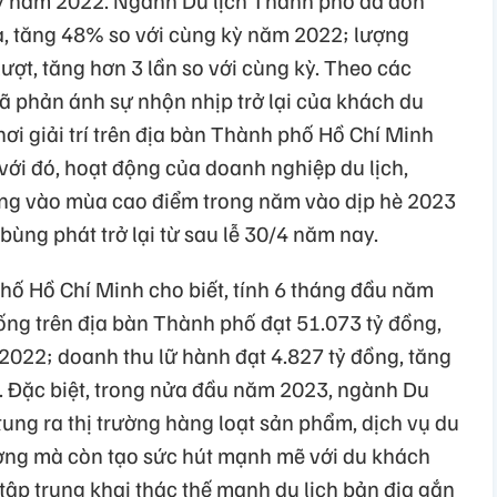
kỳ năm 2022. Ngành Du lịch Thành phố đã đón
ịa, tăng 48% so với cùng kỳ năm 2022; lượng
lượt, tăng hơn 3 lần so với cùng kỳ. Theo các
ã phản ánh sự nhộn nhịp trở lại của khách du
hơi giải trí trên địa bàn Thành phố Hồ Chí Minh
ới đó, hoạt động của doanh nghiệp du lịch,
đang vào mùa cao điểm trong năm vào dịp hè 2023
bùng phát trở lại từ sau lễ 30/4 năm nay.
hố Hồ Chí Minh cho biết, tính 6 tháng đầu năm
ống trên địa bàn Thành phố đạt 51.073 tỷ đồng,
2022; doanh thu lữ hành đạt 4.827 tỷ đồng, tăng
 Đặc biệt, trong nửa đầu năm 2023, ngành Du
ung ra thị trường hàng loạt sản phẩm, dịch vụ du
tượng mà còn tạo sức hút mạnh mẽ với du khách
 tập trung khai thác thế mạnh du lịch bản địa gắn