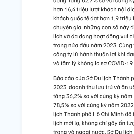
đồng, tăng 62,7% so với cùng 
hơn 16,4 triệu lượt khách nội đ
khách quốc tế đạt hơn 1,9 triệu 
chuyên gia, những con số này đ
lịch và đa dạng hoạt động vui c
trong nửa đầu năm 2023. Cùng v
công ty lữ hành thuận lợi khi 
và tâm lý không lo sợ COVID-19 
Báo cáo của Sở Du lịch Thành p
2023, doanh thu lưu trú và ăn u
tăng 36,2% so với cùng kỳ năm 
78,5% so với cùng kỳ năm 2022.
lịch Thành phố Hồ Chí Minh đã t
lịch mới lạ, không chỉ gây ấn 
trong và ngoài nước. Sở Du lịch