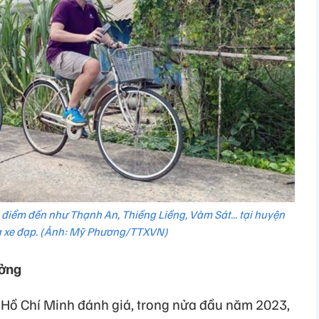
điểm đến như Thạnh An, Thiềng Liềng, Vàm Sát... tại huyện
 xe đạp. (Ảnh: Mỹ Phương/TTXVN)
ưởng
Hồ Chí Minh đánh giá, trong nửa đầu năm 2023,