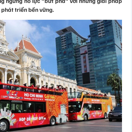
g ngừng nỗ lực "bứt phá" với những giải pháp
 phát triển bền vững.