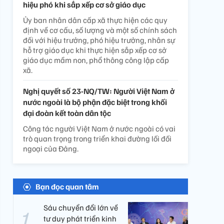
hiệu phó khi sắp xếp cơ sở giáo dục
Ủy ban nhân dân cấp xã thực hiện các quy
định về cơ cấu, số lượng và một số chính sách
đối với hiệu trưởng, phó hiệu trưởng, nhân sự
hỗ trợ giáo dục khi thực hiện sắp xếp cơ sở
giáo dục mầm non, phổ thông công lập cấp
xã.
Nghị quyết số 23-NQ/TW: Người Việt Nam ở
nước ngoài là bộ phận đặc biệt trong khối
đại đoàn kết toàn dân tộc
Công tác người Việt Nam ở nước ngoài có vai
trò quan trọng trong triển khai đường lối đối
ngoại của Đảng.
Bạn đọc quan tâm
Sáu chuyển đổi lớn về
tư duy phát triển kinh