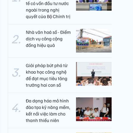
tế có vốn đầu tư nước
ngoài trong nghị
quyết của Bộ Chính trị
Nhà văn hoá số - Điểm
dịch vụ công cộng
đồng hiệu quả
Giải pháp bứt phá từ
khoa học công nghệ
để đạt mục tiêu tăng
trưởng hai con số
Đa dạng hóa mô hình
đào tạo kỹ năng mềm,
kết nối việc làm cho
thanh thiếu niên