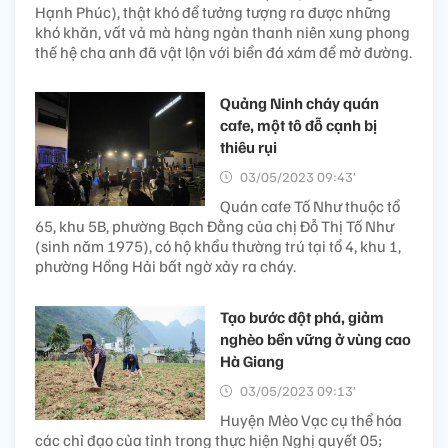
Hạnh Phúc), thật khó để tưởng tượng ra được những
khó khăn, vất vả mà hàng ngàn thanh niên xung phong
thế hệ cha anh đã vật lộn với biển đá xám để mở đường.
Quảng Ninh cháy quán
cafe, một tô đỗ cạnh bị
thiêu rụi
03/05/2023 09:43’
Quán cafe Tố Như thuộc tổ
65, khu 5B, phường Bạch Đằng của chị Đỗ Thị Tố Như
(sinh năm 1975), có hộ khẩu thường trú tại tổ 4, khu 1,
phường Hồng Hải bất ngờ xảy ra cháy.
Tạo bước đột phá, giảm
nghèo bền vững ở vùng cao
Hà Giang
03/05/2023 09:13’
Huyện Mèo Vạc cụ thể hóa
các chỉ đạo của tỉnh trong thực hiện Nghị quyết 05;