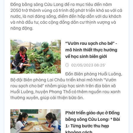
Đồng bằng sông Cửu Long đề ra mục tiêu đến năm
2050 trở thành vùng có trình độ phát triển khá so với cả
nước, là nơi đáng sống, điểm đến hấp dẫn với du khách
và nhà đầu tư, các cộng đồng dân cư thịnh vượng và
năng động.
“Vườn rau sạch cho bé” -
mô hình thiết thực hướng
về học sinh biên giới
02/05/2023 08:25’
Đồn Biên phòng Huổi Luông,
Bộ đội Biên phòng Lai Châu triển khai mô hình “Vườn
rau sạch cho bé” nhằm giúp học sinh trên địa bàn xã
Huổi Luông, huyện Phong Thổ có thêm nguồn rau xanh
thường xuyên, giúp cải thiện bữa ăn.
Phát triển giáo dục ở Đồng
bằng sông Cửu Long: * Bài
1: Từng bước thu hẹp
khoảng cách