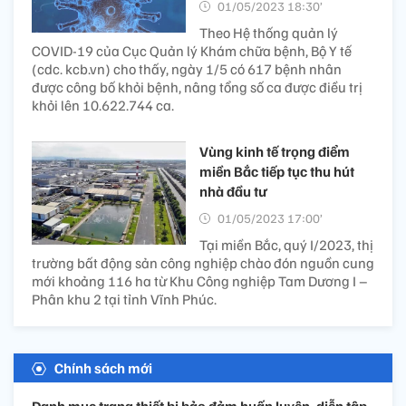
01/05/2023 18:30’
Theo Hệ thống quản lý
COVID-19 của Cục Quản lý Khám chữa bệnh, Bộ Y tế
(cdc. kcb.vn) cho thấy, ngày 1/5 có 617 bệnh nhân
được công bố khỏi bệnh, nâng tổng số ca được điều trị
khỏi lên 10.622.744 ca.
Vùng kinh tế trọng điểm
miền Bắc tiếp tục thu hút
nhà đầu tư
01/05/2023 17:00’
Tại miền Bắc, quý I/2023, thị
trường bất động sản công nghiệp chào đón nguồn cung
mới khoảng 116 ha từ Khu Công nghiệp Tam Dương I –
Phân khu 2 tại tỉnh Vĩnh Phúc.
Chính sách mới