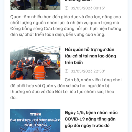
02/05/2023 08:15’
Quan tâm nhiều hơn đến giáo dục và đào tạo, nâng cao
chất lượng nguồn nhân lực là nhiệm vụ quan trọng mà
Đồng bằng sông Cưu Long đang nỗ lực thực hiện hướng
đến sự phát triển toàn diện, bền vững của vùng.
Hải quân hỗ trợ ngư dân
tàu cá bị tai nạn lao động
trên biển
01/05/2023 22:50’
Cán bộ, nhân viên Làng chài
đã phối hợp với Quân y đảo sơ cứu hai ngư dân bị
thương và đưa về đảo Núi Le tiếp tục chăm sóc, theo
dõi.
Ngày 1/5, bệnh nhân mắc
COVID-19 nặng tăng gần
gấp đôi ngày trước đó