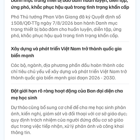
Danh mục trang thiết bị bảo đảm huấn luyện, diễn tập,
ứng phó, khắc phục hậu quả trong tình trạng khẩn cấp
Phó Thủ tướng Phan Văn Giang đã ký Quyết định số
1508/QĐ-TTg ngày 7/8/2026 ban hành Danh mục
trang thiết bị bảo đảm cho huấn luyện, diễn tập, ứng
phó, khắc phục hậu quả trong tình trạng khẩn cấp.
Xây dựng và phát triển Việt Nam trở thành quốc gia
biển mạnh
Các bộ, ngành, địa phương phấn đấu hoàn thành các
chỉ tiêu chủ yếu về xây dựng và phát triển Việt Nam trở
thành quốc gia biển mạnh giai đoạn 2026 - 2030.
Đặt giới hạn rõ ràng hoạt động của Ban đại diện cha
mẹ học sinh
Dự thảo cũng bổ sung cơ chế để cha mẹ học sinh phản
ánh, kiến nghị, giám sát và đối thoại với cơ sở giáo dục;
quy định trách nhiệm của người đứng đầu cơ sở giáo
dục trong việc tiếp nhận, xử lý phản ánh và công khai
thông tin.