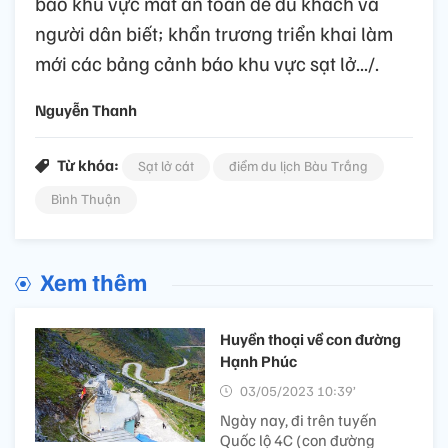
báo khu vực mất an toàn để du khách và
người dân biết; khẩn trương triển khai làm
mới các bảng cảnh báo khu vực sạt lở.../.
Nguyễn Thanh
Từ khóa:
Sạt lở cát
điểm du lịch Bàu Trắng
Bình Thuận
Xem thêm
Huyền thoại về con đường
Hạnh Phúc
03/05/2023 10:39’
Ngày nay, đi trên tuyến
Quốc lộ 4C (con đường