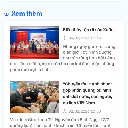
Xem thêm
Biên thùy rộn rã sắc Xuân
04/02/2026 15:36’
Những ngày giáp Tết, vùng
biên giới Tây Ninh dường
như rộn ràng hơn bởi tiếng
cười, ánh mắt rạng rỡ của bà con khi đón nhận những
phần quà nghĩa tình.
“Chuyến tàu Hạnh phúc”
góp phần quảng bá hình
ảnh đất nước, con người,
du lịch Việt Nam
02/02/2026 10:50’
Vào đêm Giao thừa Tết Nguyên đán Bính Ngọ (17/2
dương lịch), các hành khách trên “Chuyến tàu Hạnh