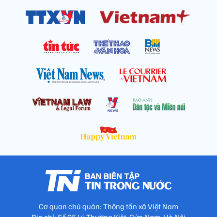
Cơ quan chủ quản: Thông tấn xã Việt Nam