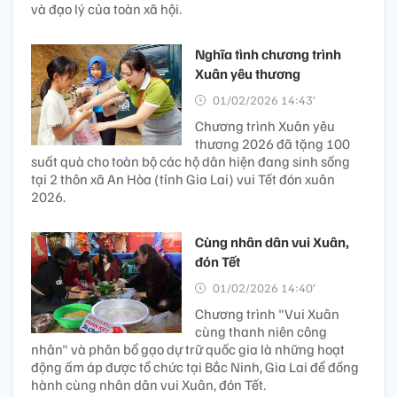
và đạo lý của toàn xã hội.
Nghĩa tình chương trình
Xuân yêu thương
01/02/2026 14:43’
Chương trình Xuân yêu
thương 2026 đã tặng 100
suất quà cho toàn bộ các hộ dân hiện đang sinh sống
tại 2 thôn xã An Hòa (tỉnh Gia Lai) vui Tết đón xuân
2026.
Cùng nhân dân vui Xuân,
đón Tết
01/02/2026 14:40’
Chương trình "Vui Xuân
cùng thanh niên công
nhân" và phân bổ gạo dự trữ quốc gia là những hoạt
động ấm áp được tổ chức tại Bắc Ninh, Gia Lai để đồng
hành cùng nhân dân vui Xuân, đón Tết.