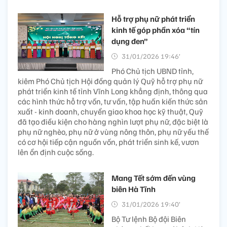
Hỗ trợ phụ nữ phát triển
kinh tế góp phần xóa “tín
dụng đen”
31/01/2026 19:46’
Phó Chủ tịch UBND tỉnh,
kiêm Phó Chủ tịch Hội đồng quản lý Quỹ hỗ trợ phụ nữ
phát triển kinh tế tỉnh Vĩnh Long khẳng định, thông qua
các hình thức hỗ trợ vốn, tư vấn, tập huấn kiến thức sản
xuất - kinh doanh, chuyển giao khoa học kỹ thuật, Quỹ
đã tạo điều kiện cho hàng nghìn lượt phụ nữ, đặc biệt là
phụ nữ nghèo, phụ nữ ở vùng nông thôn, phụ nữ yếu thế
có cơ hội tiếp cận nguồn vốn, phát triển sinh kế, vươn
lên ổn định cuộc sống.
Mang Tết sớm đến vùng
biên Hà Tĩnh
31/01/2026 19:40’
Bộ Tư lệnh Bộ đội Biên