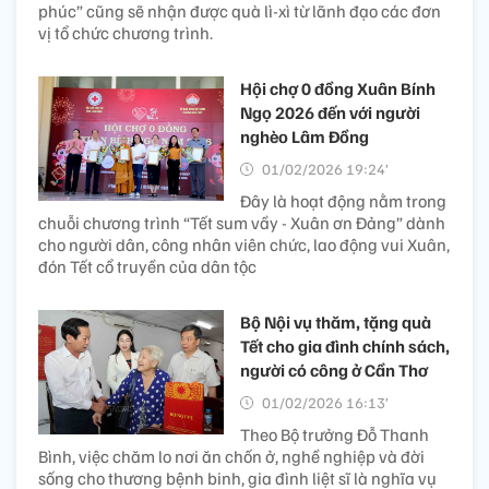
phúc” cũng sẽ nhận được quà lì-xì từ lãnh đạo các đơn
vị tổ chức chương trình.
Hội chợ 0 đồng Xuân Bính
Ngọ 2026 đến với người
nghèo Lâm Đồng
01/02/2026 19:24’
Đây là hoạt động nằm trong
chuỗi chương trình “Tết sum vầy - Xuân ơn Đảng” dành
cho người dân, công nhân viên chức, lao động vui Xuân,
đón Tết cổ truyền của dân tộc
Bộ Nội vụ thăm, tặng quà
Tết cho gia đình chính sách,
người có công ở Cần Thơ
01/02/2026 16:13’
Theo Bộ trưởng Đỗ Thanh
Bình, việc chăm lo nơi ăn chốn ở, nghề nghiệp và đời
sống cho thương bệnh binh, gia đình liệt sĩ là nghĩa vụ