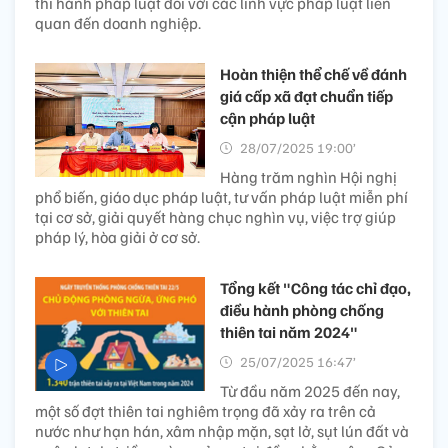
thi hành pháp luật đối với các lĩnh vực pháp luật liên
quan đến doanh nghiệp.
Hoàn thiện thể chế về đánh
giá cấp xã đạt chuẩn tiếp
cận pháp luật
28/07/2025 19:00’
Hàng trăm nghìn Hội nghị
phổ biến, giáo dục pháp luật, tư vấn pháp luật miễn phí
tại cơ sở, giải quyết hàng chục nghìn vụ, việc trợ giúp
pháp lý, hòa giải ở cơ sở.
Tổng kết "Công tác chỉ đạo,
điều hành phòng chống
thiên tai năm 2024"
25/07/2025 16:47’
Từ đầu năm 2025 đến nay,
một số đợt thiên tai nghiêm trọng đã xảy ra trên cả
nước như hạn hán, xâm nhập mặn, sạt lở, sụt lún đất và