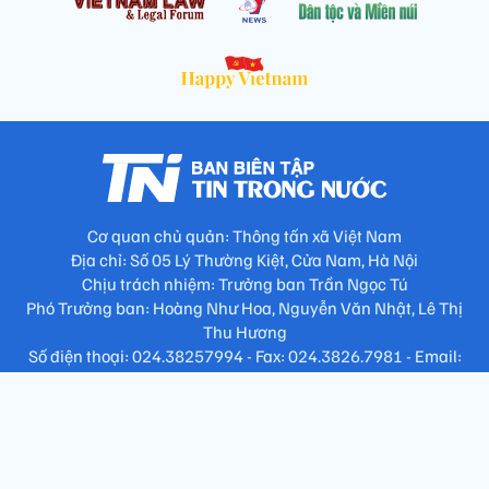
Cơ quan chủ quản: Thông tấn xã Việt Nam
Địa chỉ: Số 05 Lý Thường Kiệt, Cửa Nam, Hà Nội
Chịu trách nhiệm: Trưởng ban Trần Ngọc Tú
Phó Trưởng ban: Hoàng Như Hoa, Nguyễn Văn Nhật, Lê Thị
Thu Hương
Số điện thoại: 024.38257994 - Fax: 024.3826.7981 - Email:
tap.phongbien@gmail.com
Không sao chép nội dung khi chưa có sự đồng ý bằng văn bản
!
Trang chủ
Giới thiệu