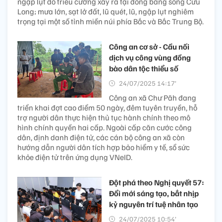
ngập lụt do triều cường xảy ra tại đồng bằng sông Cửu
Long; mưa lớn, sạt lở đất, lũ quét, lũ, ngập lụt nghiêm
trọng tại một số tỉnh miền núi phía Bắc và Bắc Trung Bộ.
Công an cơ sở - Cầu nối
dịch vụ công vùng đồng
bào dân tộc thiểu số
24/07/2025 14:17’
Công an xã Chư Păh đang
triển khai đợt cao điểm 50 ngày, đêm tuyên truyền, hỗ
trợ người dân thực hiện thủ tục hành chính theo mô
hình chính quyền hai cấp. Ngoài cấp căn cước công
dân, định danh điện tử, các cán bộ công an xã còn
hướng dẫn người dân tích hợp bảo hiểm y tế, sổ sức
khỏe điện tử trên ứng dụng VNeID.
Đột phá theo Nghị quyết 57:
Đổi mới sáng tạo, bắt nhịp
kỷ nguyên trí tuệ nhân tạo
24/07/2025 10:54’