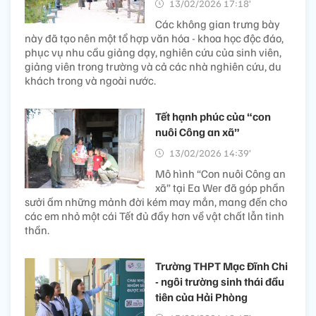
13/02/2026 17:18’
Các không gian trưng bày
này đã tạo nên một tổ hợp văn hóa - khoa học độc đáo,
phục vụ nhu cầu giảng dạy, nghiên cứu của sinh viên,
giảng viên trong trường và cả các nhà nghiên cứu, du
khách trong và ngoài nước.
Tết hạnh phúc của “con
nuôi Công an xã”
13/02/2026 14:39’
Mô hình “Con nuôi Công an
xã” tại Ea Wer đã góp phần
sưởi ấm những mảnh đời kém may mắn, mang đến cho
các em nhỏ một cái Tết đủ đầy hơn về vật chất lẫn tinh
thần.
Trường THPT Mạc Đĩnh Chi
- ngôi trường sinh thái đầu
tiên của Hải Phòng