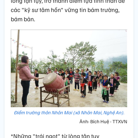
lòng tận tụy, trở thành điểm tựa tinh thần để
các "kỹ sư tâm hồn" vững tin bám trường,
bám bản.
Điểm trường thôn Nhôn Mai (xã Nhôn Mai, Nghệ An).
Ảnh: Bích Huệ - TTXVN
*Những "trái ngọt" từ lòng tận tụy