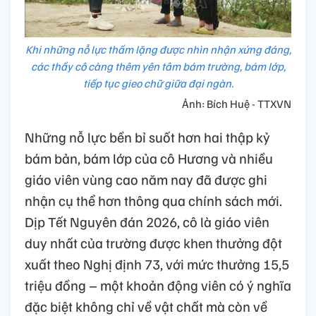
Khi những nỗ lực thầm lặng được nhìn nhận xứng đáng,
các thầy cô càng thêm yên tâm bám trường, bám lớp,
tiếp tục gieo chữ giữa đại ngàn.
Ảnh: Bích Huệ - TTXVN
Những nỗ lực bền bỉ suốt hơn hai thập kỷ
bám bản, bám lớp của cô Hương và nhiều
giáo viên vùng cao năm nay đã được ghi
nhận cụ thể hơn thông qua chính sách mới.
Dịp Tết Nguyên đán 2026, cô là giáo viên
duy nhất của trường được khen thưởng đột
xuất theo Nghị định 73, với mức thưởng 15,5
triệu đồng – một khoản động viên có ý nghĩa
đặc biệt không chỉ về vật chất mà còn về