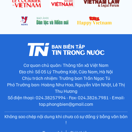
Cơ quan chủ quản: Thông tấn xã Việt Nam
Địa chỉ: Số 05 Lý Thường Kiệt, Cửa Nam, Hà Nội
Chịu trách nhiệm: Trưởng ban Trần Ngọc Tú
Phó Trưởng ban: Hoàng Như Hoa, Nguyễn Văn Nhật, Lê Thị
Thu Hương
Số điện thoại: 024.38257994 - Fax: 024.3826.7981 - Email:
tap.phongbien@gmail.com
Không sao chép nội dung khi chưa có sự đồng ý bằng văn bản
!