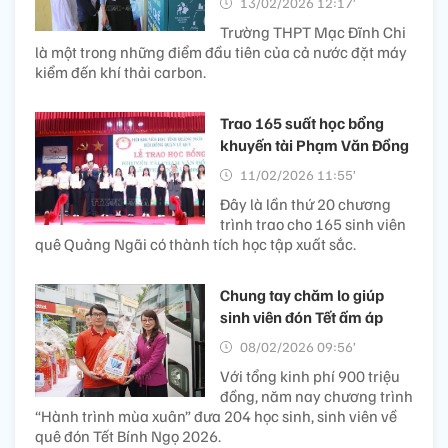
13/02/2026 12:17’
Trường THPT Mạc Đĩnh Chi
là một trong những điểm đầu tiên của cả nước đặt máy
kiểm đến khí thải carbon.
Trao 165 suất học bổng
khuyến tài Phạm Văn Đồng
11/02/2026 11:55’
Đây là lần thứ 20 chương
trình trao cho 165 sinh viên
quê Quảng Ngãi có thành tích học tập xuất sắc.
Chung tay chăm lo giúp
sinh viên đón Tết ấm áp
08/02/2026 09:56’
Với tổng kinh phí 900 triệu
đồng, năm nay chương trình
“Hành trình mùa xuân” đưa 204 học sinh, sinh viên về
quê đón Tết Bính Ngọ 2026.