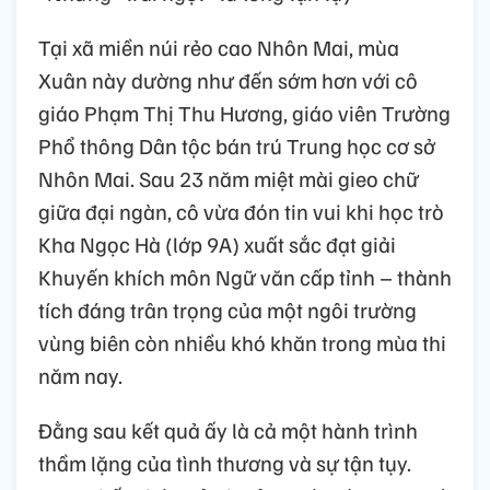
Tại xã miền núi rẻo cao Nhôn Mai, mùa
Xuân này dường như đến sớm hơn với cô
giáo Phạm Thị Thu Hương, giáo viên Trường
Phổ thông Dân tộc bán trú Trung học cơ sở
Nhôn Mai. Sau 23 năm miệt mài gieo chữ
giữa đại ngàn, cô vừa đón tin vui khi học trò
Kha Ngọc Hà (lớp 9A) xuất sắc đạt giải
Khuyến khích môn Ngữ văn cấp tỉnh – thành
tích đáng trân trọng của một ngôi trường
vùng biên còn nhiều khó khăn trong mùa thi
năm nay.
Đằng sau kết quả ấy là cả một hành trình
thầm lặng của tình thương và sự tận tụy.