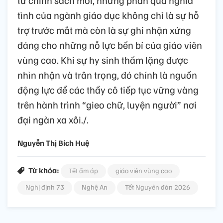
từ chính sách mới, những phần quà nghĩa
tình của ngành giáo dục không chỉ là sự hỗ
trợ trước mắt mà còn là sự ghi nhận xứng
đáng cho những nỗ lực bền bỉ của giáo viên
vùng cao. Khi sự hy sinh thầm lặng được
nhìn nhận và trân trọng, đó chính là nguồn
động lực để các thầy cô tiếp tục vững vàng
trên hành trình “gieo chữ, luyện người” nơi
đại ngàn xa xôi./.
Nguyễn Thị Bích Huệ
Từ khóa:
Tết ấm áp
giáo viên vùng cao
Nghị định 73
Nghệ An
Tết Nguyên đán 2026