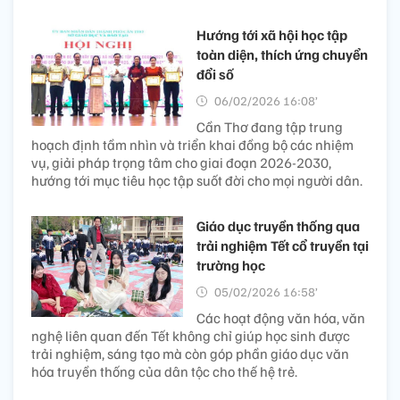
Hướng tới xã hội học tập
toàn diện, thích ứng chuyển
đổi số
06/02/2026 16:08’
Cần Thơ đang tập trung
hoạch định tầm nhìn và triển khai đồng bộ các nhiệm
vụ, giải pháp trọng tâm cho giai đoạn 2026-2030,
hướng tới mục tiêu học tập suốt đời cho mọi người dân.
Giáo dục truyền thống qua
trải nghiệm Tết cổ truyền tại
trường học
05/02/2026 16:58’
Các hoạt động văn hóa, văn
nghệ liên quan đến Tết không chỉ giúp học sinh được
trải nghiệm, sáng tạo mà còn góp phần giáo dục văn
hóa truyền thống của dân tộc cho thế hệ trẻ.