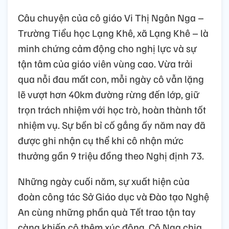
Câu chuyện của cô giáo Vi Thị Ngân Nga –
Trường Tiểu học Lạng Khê, xã Lạng Khê – là
minh chứng cảm động cho nghị lực và sự
tận tâm của giáo viên vùng cao. Vừa trải
qua nỗi đau mất con, mỗi ngày cô vẫn lặng
lẽ vượt hơn 40km đường rừng đến lớp, giữ
trọn trách nhiệm với học trò, hoàn thành tốt
nhiệm vụ. Sự bền bỉ cố gắng ấy năm nay đã
được ghi nhận cụ thể khi cô nhận mức
thưởng gần 9 triệu đồng theo Nghị định 73.
Những ngày cuối năm, sự xuất hiện của
đoàn công tác Sở Giáo dục và Đào tạo Nghệ
An cùng những phần quà Tết trao tận tay
càng khiến cô thêm xúc động. Cô Nga chia