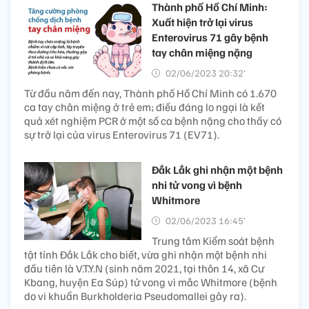
Thành phố Hồ Chí Minh:
Xuất hiện trở lại virus
Enterovirus 71 gây bệnh
tay chân miệng nặng
02/06/2023 20:32’
Từ đầu năm đến nay, Thành phố Hồ Chí Minh có 1.670
ca tay chân miệng ở trẻ em; điều đáng lo ngại là kết
quả xét nghiệm PCR ở một số ca bệnh nặng cho thấy có
sự trở lại của virus Enterovirus 71 (EV71).
Đắk Lắk ghi nhận một bệnh
nhi tử vong vì bệnh
Whitmore
02/06/2023 16:45’
Trung tâm Kiểm soát bệnh
tật tỉnh Đắk Lắk cho biết, vừa ghi nhận một bệnh nhi
đầu tiên là V.T.Y.N (sinh năm 2021, tại thôn 14, xã Cư
Kbang, huyện Ea Súp) tử vong vì mắc Whitmore (bệnh
do vi khuẩn Burkholderia Pseudomallei gây ra).