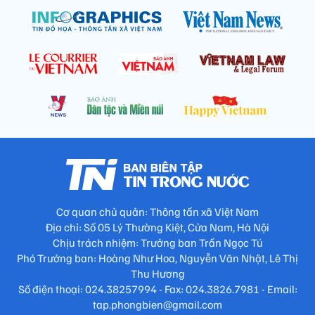
Cơ quan chủ quản: Thông tấn xã Việt Nam
Địa chỉ: Số 05 Lý Thường Kiệt, Cửa Nam, Hà Nội
Chịu trách nhiệm: Trưởng ban Trần Ngọc Tú
Phó Trưởng ban: Hoàng Như Hoa, Nguyễn Văn Nhật, Lê Thị
Thu Hương
Số điện thoại: 024.38257994 - Fax: 024.3826.7981 - Email:
tap.phongbien@gmail.com