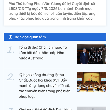
Phó Thủ tướng Phan Văn Giang đã ký Quyết định số
1508/QĐ-TTg ngày 7/8/2026 ban hành Danh mục
trang thiết bị bảo đảm cho huấn luyện, diễn tập, ứng
phó, khắc phục hậu quả trong tình trạng khẩn cấp.
Bạn đọc quan tâm
Tổng Bí thư, Chủ tịch nước Tô
Lâm bắt đầu thăm cấp Nhà
nước Australia
Kỳ họp không thường lệ thứ
Nhất, Quốc hội khóa XVI: Đẩy
mạnh ứng dụng chuyển đổi số,
tạo chuyển biến trong phổ biến
pháp luật
Khai mạc Giải Vô địch Điền kinh