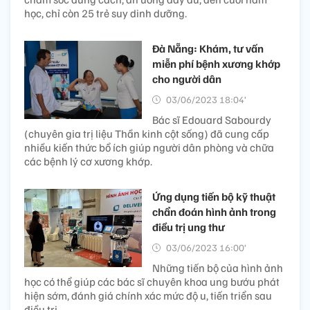
học, chỉ còn 25 trẻ suy dinh dưỡng.
Đà Nẵng: Khám, tư vấn
miễn phí bệnh xương khớp
cho người dân
03/06/2023 18:04’
Bác sĩ Edouard Sabourdy
(chuyên gia trị liệu Thần kinh cột sống) đã cung cấp
nhiều kiến thức bổ ích giúp người dân phòng và chữa
các bệnh lý cơ xương khớp.
Ứng dụng tiến bộ kỹ thuật
chẩn đoán hình ảnh trong
điều trị ung thư
03/06/2023 16:00’
Những tiến bộ của hình ảnh
học có thể giúp các bác sĩ chuyên khoa ung bướu phát
hiện sớm, đánh giá chính xác mức độ u, tiến triển sau
điều trị…