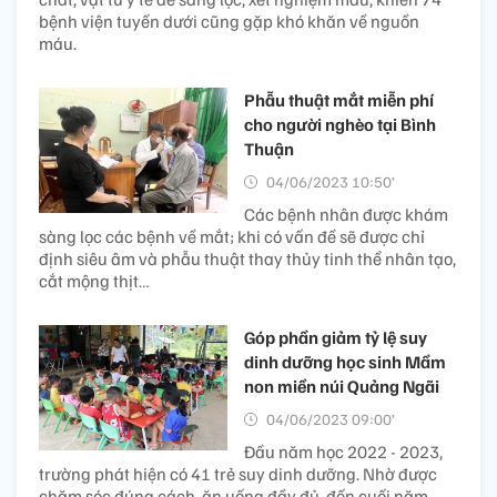
bệnh viện tuyến dưới cũng gặp khó khăn về nguồn
máu.
Phẫu thuật mắt miễn phí
cho người nghèo tại Bình
Thuận
04/06/2023 10:50’
Các bệnh nhân được khám
sàng lọc các bệnh về mắt; khi có vấn đề sẽ được chỉ
định siêu âm và phẫu thuật thay thủy tinh thể nhân tạo,
cắt mộng thịt…
Góp phần giảm tỷ lệ suy
dinh dưỡng học sinh Mầm
non miền núi Quảng Ngãi
04/06/2023 09:00’
Đầu năm học 2022 - 2023,
trường phát hiện có 41 trẻ suy dinh dưỡng. Nhờ được
chăm sóc đúng cách, ăn uống đầy đủ, đến cuối năm