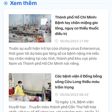
Xem thêm
Thành phố Hồ Chí Minh:
Bệnh tay chân miệng gia
tăng, nguy cơ thiếu thuốc
điều trị
05/06/2023 17:00’
Trước sự xuất hiện trở lại của chủng virus Enterovirus,
thời gian tới dự báo gia tăng số ca bệnh nặng trẻ mắc
tay chân miệng tại các tỉnh, thành phố khu vực phía
Nam và Thành phố Hồ Chí Minh nói riêng.
Các bệnh viện ở Đồng bằng
sông Cửu Long thiếu máu
trầm trọng
05/06/2023 08:45’
Từ ngày 1/6, Bệnh viện
Huyết học - Truyền máu thành phố Cần Thơ hết hóa
chất, vật tư y tế để sàng lọc, xét nghiệm máu, khiến 74