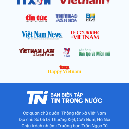
Cơ quan chủ quản: Thông tấn xã Việt Nam
Địa chỉ: Số 05 Lý Thường Kiệt, Cửa Nam, Hà Nội
Chịu trách nhiệm: Trưởng ban Trần Ngọc Tú