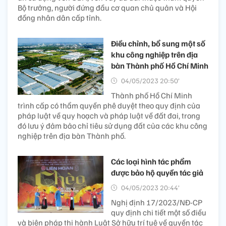
Bộ trưởng, người đứng đầu cơ quan chủ quản và Hội
đồng nhân dân cấp tỉnh.
Điều chỉnh, bổ sung một số
khu công nghiệp trên địa
bàn Thành phố Hồ Chí Minh
04/05/2023 20:50’
Thành phố Hồ Chí Minh
trình cấp có thẩm quyền phê duyệt theo quy định của
pháp luật về quy hoạch và pháp luật về đất đai, trong
đó lưu ý đảm bảo chỉ tiêu sử dụng đất của các khu công
nghiệp trên địa bàn Thành phố.
Các loại hình tác phẩm
được bảo hộ quyền tác giả
04/05/2023 20:44’
Nghị định 17/2023/NĐ-CP
quy định chi tiết một số điều
và biện pháp thi hành Luật Sở hữu trí tuệ về quyền tác