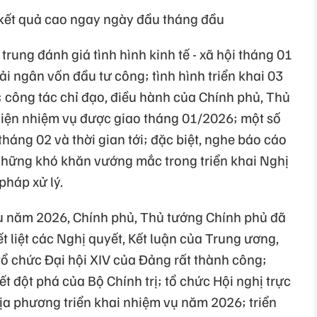
t kết quả cao ngay ngày đầu tháng đầu
trung đánh giá tình hình kinh tế - xã hội tháng 01
ải ngân vốn đầu tư công; tình hình triển khai 03
; công tác chỉ đạo, điều hành của Chính phủ, Thủ
hiện nhiệm vụ được giao tháng 01/2026; một số
háng 02 và thời gian tới; đặc biệt, nghe báo cáo
 những khó khăn vướng mắc trong triển khai Nghị
pháp xử lý.
u năm 2026, Chính phủ, Thủ tướng Chính phủ đã
ết liệt các Nghị quyết, Kết luận của Trung ương,
 tổ chức Đại hội XIV của Đảng rất thành công;
ết đột phá của Bộ Chính trị; tổ chức Hội nghị trực
ịa phương triển khai nhiệm vụ năm 2026; triển