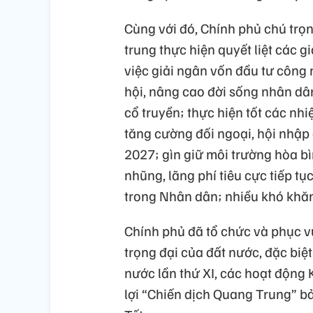
Cùng với đó, Chính phủ chú trọn
trung thực hiện quyết liệt các g
việc giải ngân vốn đầu tư công
hội, nâng cao đời sống nhân dâ
cổ truyền; thực hiện tốt các nhi
tăng cường đối ngoại, hội nhập 
2027; gìn giữ môi trường hòa b
nhũng, lãng phí tiêu cực tiếp t
trong Nhân dân; nhiều khó khăn
Chính phủ đã tổ chức và phục vụ
trọng đại của đất nước, đặc biệt
nước lần thứ XI, các hoạt động 
lợi “Chiến dịch Quang Trung” b