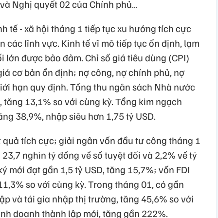
1 và Nghị quyết 02 của Chính phủ…
h tế - xã hội tháng 1 tiếp tục xu hướng tích cực
n các lĩnh vực. Kinh tế vĩ mô tiếp tục ổn định, lạm
i lớn được bảo đảm. Chỉ số giá tiêu dùng (CPI)
ỷ giá cơ bản ổn định; nợ công, nợ chính phủ, nợ
iới hạn quy định. Tổng thu ngân sách Nhà nước
, tăng 13,1% so với cùng kỳ. Tổng kim ngạch
ăng 38,9%, nhập siêu hơn 1,75 tỷ USD.
ết quả tích cực; giải ngân vốn đầu tư công tháng 1
23,7 nghìn tỷ đồng về số tuyệt đối và 2,2% về tỷ
 ký mới đạt gần 1,5 tỷ USD, tăng 15,7%; vốn FDI
 11,3% so với cùng kỳ. Trong tháng 01, có gần
p và tái gia nhập thị trường, tăng 45,6% so với
kinh doanh thành lập mới, tăng gần 222%.