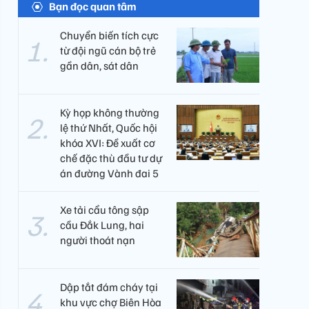
Bạn đọc quan tâm
Chuyển biến tích cực
từ đội ngũ cán bộ trẻ
gần dân, sát dân
Kỳ họp không thường
lệ thứ Nhất, Quốc hội
khóa XVI: Đề xuất cơ
chế đặc thù đầu tư dự
án đường Vành đai 5
Xe tải cẩu tông sập
cầu Đắk Lung, hai
người thoát nạn
Dập tắt đám cháy tại
khu vực chợ Biên Hòa