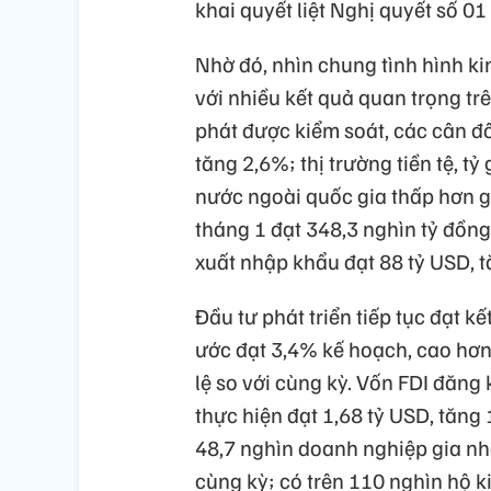
khai quyết liệt Nghị quyết số 0
Nhờ đó, nhìn chung tình hình kin
với nhiều kết quả quan trọng trê
phát được kiểm soát, các cân đố
tăng 2,6%; thị trường tiền tệ, t
nước ngoài quốc gia thấp hơn g
tháng 1 đạt 348,3 nghìn tỷ đồng
xuất nhập khẩu đạt 88 tỷ USD, t
Đầu tư phát triển tiếp tục đạt k
ước đạt 3,4% kế hoạch, cao hơn 
lệ so với cùng kỳ. Vốn FDI đăng
thực hiện đạt 1,68 tỷ USD, tăng
48,7 nghìn doanh nghiệp gia nhậ
cùng kỳ; có trên 110 nghìn hộ 