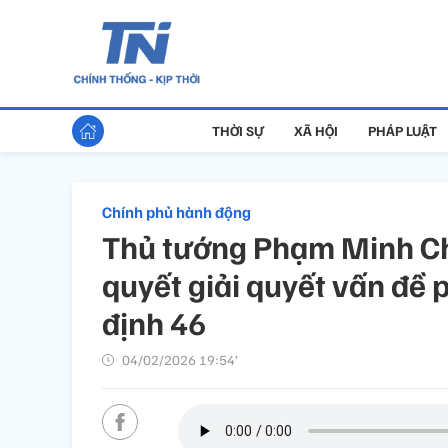
THỜI SỰ
XÃ HỘI
PHÁP LUẬT
Chính phủ hành động
Thủ tướng Phạm Minh Ch
quyết giải quyết vấn đề p
định 46
04/02/2026 19:54’