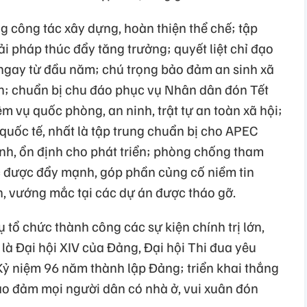
g công tác xây dựng, hoàn thiện thể chế; tập
iải pháp thúc đẩy tăng trưởng; quyết liệt chỉ đạo
 ngay từ đầu năm; chú trọng bảo đảm an sinh xã
n; chuẩn bị chu đáo phục vụ Nhân dân đón Tết
ệm vụ quốc phòng, an ninh, trật tự an toàn xã hội;
quốc tế, nhất là tập trung chuẩn bị cho APEC
ình, ổn định cho phát triển; phòng chống tham
ục được đẩy mạnh, góp phần củng cố niềm tin
, vướng mắc tại các dự án được tháo gỡ.
 tổ chức thành công các sự kiện chính trị lớn,
 là Đại hội XIV của Đảng, Đại hội Thi đua yêu
Kỷ niệm 96 năm thành lập Đảng; triển khai thắng
ảo đảm mọi người dân có nhà ở, vui xuân đón