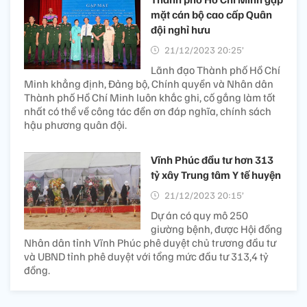
mặt cán bộ cao cấp Quân
đội nghỉ hưu
21/12/2023 20:25’
Lãnh đạo Thành phố Hồ Chí
Minh khẳng định, Đảng bộ, Chính quyền và Nhân dân
Thành phố Hồ Chí Minh luôn khắc ghi, cố gắng làm tốt
nhất có thể về công tác đền ơn đáp nghĩa, chính sách
hậu phương quân đội.
Vĩnh Phúc đầu tư hơn 313
tỷ xây Trung tâm Y tế huyện
21/12/2023 20:15’
Dự án có quy mô 250
giường bệnh, được Hội đồng
Nhân dân tỉnh Vĩnh Phúc phê duyệt chủ trương đầu tư
và UBND tỉnh phê duyệt với tổng mức đầu tư 313,4 tỷ
đồng.