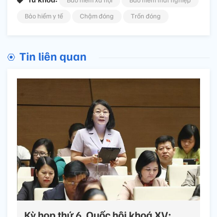
Bảo hiểm y tế
Chậm đóng
Trốn đóng
Tin liên quan
Kỳ họp thứ 6, Quốc hội khoá XV: