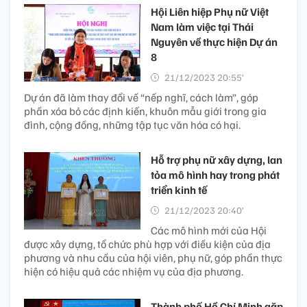
Hội Liên hiệp Phụ nữ Việt
Nam làm việc tại Thái
Nguyên về thực hiện Dự án
8
21/12/2023 20:55’
Dự án đã làm thay đổi về “nếp nghĩ, cách làm”, góp
phần xóa bỏ các định kiến, khuôn mẫu giới trong gia
đình, cộng đồng, những tập tục văn hóa có hại.
Hỗ trợ phụ nữ xây dựng, lan
tỏa mô hình hay trong phát
triển kinh tế
21/12/2023 20:40’
Các mô hình mới của Hội
được xây dựng, tổ chức phù hợp với điều kiện của địa
phương và nhu cầu của hội viên, phụ nữ, góp phần thực
hiện có hiệu quả các nhiệm vụ của địa phương.
Thành phố Hồ Chí Minh gặp