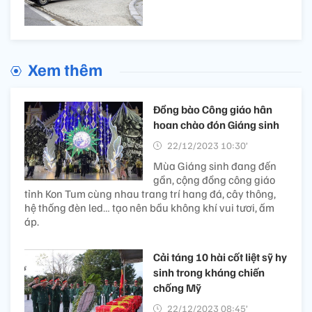
Xem thêm
Đồng bào Công giáo hân
hoan chào đón Giáng sinh
22/12/2023 10:30’
Mùa Giáng sinh đang đến
gần, cộng đồng công giáo
tỉnh Kon Tum cùng nhau trang trí hang đá, cây thông,
hệ thống đèn led… tạo nên bầu không khí vui tươi, ấm
áp.
Cải táng 10 hài cốt liệt sỹ hy
sinh trong kháng chiến
chống Mỹ
22/12/2023 08:45’