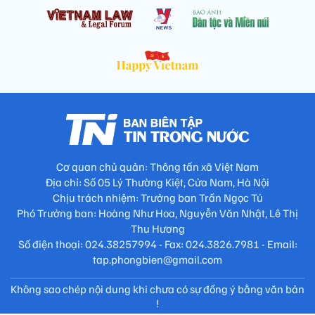
Cơ quan chủ quản: Thông tấn xã Việt Nam
Địa chỉ: Số 05 Lý Thường Kiệt, Cửa Nam, Hà Nội
Chịu trách nhiệm: Trưởng ban Trần Ngọc Tú
Phó Trưởng ban: Hoàng Như Hoa, Nguyễn Văn Nhật, Lê Thị
Thu Hương
Số điện thoại: 024.38257994 - Fax: 024.3826.7981 - Email:
tap.phongbien@gmail.com
Không sao chép nội dung khi chưa có sự đồng ý bằng văn bản
!