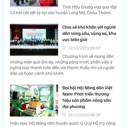
Tỉnh Hậu Giang vừa quy tập
10 hài cốt liệt sỹ tại các huyện Long Mỹ, Châu Thành.
Chia sẻ khó khăn với người
dân vùng sâu, vùng xa, khu
vực biên giới
22/12/2023 08:02’
Chương trình sẽ mang đến
những món quà ấm áp, những công trình, phần việc ý
nghĩa của thanh niên đến với thanh thiếu nhi và người
dân có hoàn cảnh khó khăn.
Đại hội Hội Nông dân Việt
Nam: Phát triển thương
hiệu sản phẩm nông sản
địa phương
22/12/2023 08:00’
Hiện nay, Hội Nông dân huyện quản lý Quỹ Hỗ trợ nông