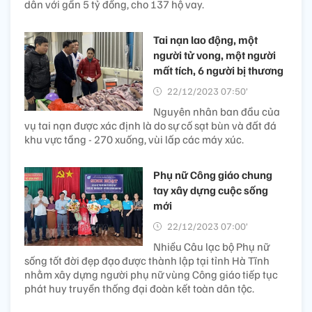
dân với gần 5 tỷ đồng, cho 137 hộ vay.
Tai nạn lao động, một
người tử vong, một người
mất tích, 6 người bị thương
22/12/2023 07:50’
Nguyên nhân ban đầu của
vụ tai nạn được xác định là do sự cố sạt bùn và đất đá
khu vực tầng - 270 xuống, vùi lấp các máy xúc.
Phụ nữ Công giáo chung
tay xây dựng cuộc sống
mới
22/12/2023 07:00’
Nhiều Câu lạc bộ Phụ nữ
sống tốt đời đẹp đạo được thành lập tại tỉnh Hà Tĩnh
nhằm xây dựng người phụ nữ vùng Công giáo tiếp tục
phát huy truyền thống đại đoàn kết toàn dân tộc.