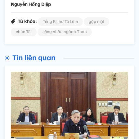
Nguyễn Hồng Điệp
Từ khóa:
Tổng Bí thư Tô Lâm
gặp mặt
chúc Tết
công nhân ngành Than
Tin liên quan