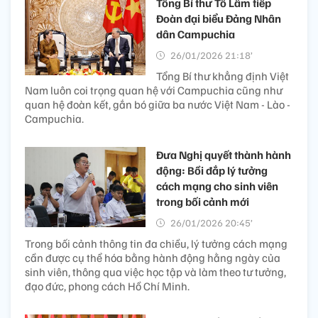
Tổng Bí thư Tô Lâm tiếp
Đoàn đại biểu Đảng Nhân
dân Campuchia
26/01/2026 21:18’
Tổng Bí thư khẳng định Việt
Nam luôn coi trọng quan hệ với Campuchia cũng như
quan hệ đoàn kết, gắn bó giữa ba nước Việt Nam - Lào -
Campuchia.
Đưa Nghị quyết thành hành
động: Bồi đắp lý tưởng
cách mạng cho sinh viên
trong bối cảnh mới
26/01/2026 20:45’
Trong bối cảnh thông tin đa chiều, lý tưởng cách mạng
cần được cụ thể hóa bằng hành động hằng ngày của
sinh viên, thông qua việc học tập và làm theo tư tưởng,
đạo đức, phong cách Hồ Chí Minh.