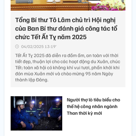
Tổng Bí thư Tô Lâm chủ trì Hội nghị
của Ban Bí thư đánh giá công tác tổ
chức Tết Ất Tỵ năm 2025
04/02/2025 13:19’
Tết Ất Tỵ 2025 đã diễn ra đầm ấm, an toàn với thời
tiết đẹp, thuận lợi cho các hoạt động du Xuân, chúc
Tết; toàn xã hội có không khí vui tươi, phấn khởi khi
đón mùa Xuân mới và chào mừng 95 năm Ngày
thành lập Đảng.
Người thợ lò tiêu biểu cho
thế hệ công nhân ngành
Than thời kỳ mới