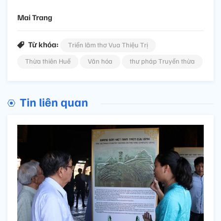
Mai Trang
Từ khóa:
Triển lãm thơ Vua Thiệu Trị
Thừa thiên Huế
Văn hóa
thư pháp Truyền thừa
Tin liên quan