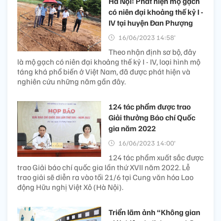
Hà Nội: Phát hiện mộ gạch
có niên đại khoảng thế kỷ I -
IV tại huyện Đan Phượng
16/06/2023 14:58’
Theo nhận định sơ bộ, đây
là mộ gạch có niên đại khoảng thế kỷ I - IV, loại hình mộ
táng khá phổ biến ở Việt Nam, đã được phát hiện và
nghiên cứu những năm gần đây.
124 tác phẩm được trao
Giải thưởng Báo chí Quốc
gia năm 2022
16/06/2023 14:00’
124 tác phẩm xuất sắc được
trao Giải báo chí quốc gia lần thứ XVII năm 2022. Lễ
trao giải sẽ diễn ra vào tối 21/6 tại Cung văn hóa Lao
động Hữu nghị Việt Xô (Hà Nội).
Triển lãm ảnh “Không gian