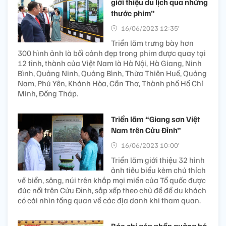
giới thiệu du lịch qua những
thước phim”
16/06/2023 12:35’
Triển lãm trưng bày hơn
300 hình ảnh là bối cảnh đẹp trong phim được quay tại
12 tỉnh, thành của Việt Nam là Hà Nội, Hà Giang, Ninh
Bình, Quảng Ninh, Quảng Bình, Thừa Thiên Huế, Quảng
Nam, Phú Yên, Khánh Hòa, Cần Thơ, Thành phố Hồ Chí
Minh, Đồng Tháp.
Triển lãm “Giang sơn Việt
Nam trên Cửu Đỉnh”
16/06/2023 10:00’
Triển lãm giới thiệu 32 hình
ảnh tiêu biểu kèm chú thích
về biển, sông, núi trên khắp mọi miền của Tổ quốc được
đúc nổi trên Cửu Đỉnh, sắp xếp theo chủ đề để du khách
có cái nhìn tổng quan về các địa danh khi tham quan.
Báo chí góp phần quảng bá