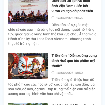
Diễn đàn Du lịch và điện
ảnh Việt Nam: Liên kết
vươn xa, tạo đà phát triển
16/06/2023 20:35’
Diễn đàn có sự góp mặt,
chia sẻ của các nhà sáng tạo nội dung, người nổi tiếng
từ 6 quốc gia và vùng lãnh thổ khu vực châu Á tham gia
Hành trình kỳ thú Let’s Feast Vietnam - chương trình
thực tế trải nghiệm.
Triển lãm “Diễn xướng cung
đình Huế qua tác phẩm mỹ
thuật”
16/06/2023 18:50’
Triển lãm giới thiệu hơn 60
tác phẩm của các họa sỹ với các chất liệu sơn dầu, lụa,
sơn mài, đồ họa, agrilic… tập trung thể hiện chủ đề diễn
xướng các loại hình văn hóa phi vật thể...