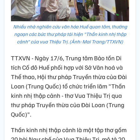
Nhiều nhà nghiên cứu văn hóa Huế quan tâm, thưởng
ngoạn các bức thư pháp tái hiện "Thần kinh nhị thập
cảnh" của vua Thiệu Trị. (Ảnh: Mai Trang/TTXVN)
TTXVN - Ngày 17/6, Trung tâm Bảo tồn Di
tích Cố đô Huế phối hợp với Sở Văn hoá và
Thể thao, Hội thư pháp Truyền thừa của Đài
Loan (Trung Quốc) tổ chức triển lãm "Thần
kinh nhị thập cảnh - thơ Vua Thiệu Trị qua
thư pháp Truyền thừa của Đài Loan (Trung
Quốc)".
Thần kinh nhị thập cảnh là một tập thơ gồm
20 bài Ngự chế của Vua Thiệu Trị, mô tả 20