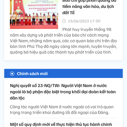
tiềm năng văn hóa, du lịch
đất Tổ
15/06/2023 17:30’
Phát huy truyền thống 98
năm xây dựng và phát triển của báo chí cách mạng
Việt Nam, những năm qua, các cơ quan báo chí trên địa
bàn tỉnh Phú Thọ đã ngày càng lớn mạnh, tuyên truyền,
quảng bá hiệu quả các thành tựu phát triển của tỉnh.
Chính sách mới
Nghị quyết số 23-NQ/TW: Người Việt Nam ở nước
ngoài là bộ phận đặc biệt trong khối đại đoàn kết toàn
dân tộc
Công tác người Việt Nam ở nước ngoài có vai trò quan
trọng trong triển khai đường lối đối ngoại của Đảng.
Một số quy định mới về thực hiện thủ tục hành chính