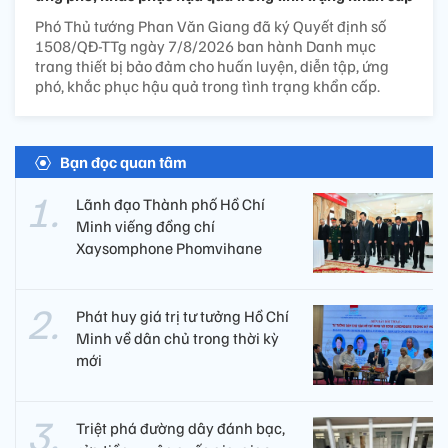
Phó Thủ tướng Phan Văn Giang đã ký Quyết định số
1508/QĐ-TTg ngày 7/8/2026 ban hành Danh mục
trang thiết bị bảo đảm cho huấn luyện, diễn tập, ứng
phó, khắc phục hậu quả trong tình trạng khẩn cấp.
Bạn đọc quan tâm
Lãnh đạo Thành phố Hồ Chí
Minh viếng đồng chí
Xaysomphone Phomvihane
Phát huy giá trị tư tưởng Hồ Chí
Minh về dân chủ trong thời kỳ
mới
Triệt phá đường dây đánh bạc,