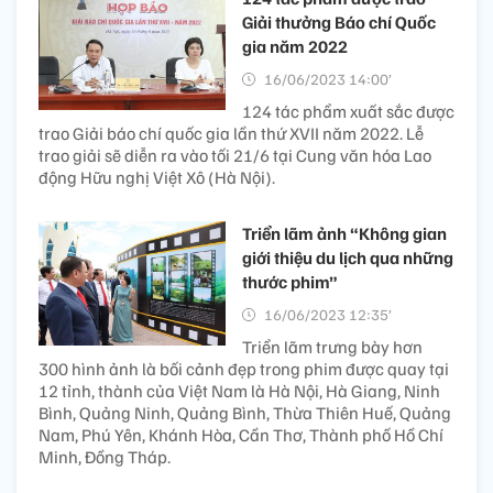
Giải thưởng Báo chí Quốc
gia năm 2022
16/06/2023 14:00’
124 tác phẩm xuất sắc được
trao Giải báo chí quốc gia lần thứ XVII năm 2022. Lễ
trao giải sẽ diễn ra vào tối 21/6 tại Cung văn hóa Lao
động Hữu nghị Việt Xô (Hà Nội).
Triển lãm ảnh “Không gian
giới thiệu du lịch qua những
thước phim”
16/06/2023 12:35’
Triển lãm trưng bày hơn
300 hình ảnh là bối cảnh đẹp trong phim được quay tại
12 tỉnh, thành của Việt Nam là Hà Nội, Hà Giang, Ninh
Bình, Quảng Ninh, Quảng Bình, Thừa Thiên Huế, Quảng
Nam, Phú Yên, Khánh Hòa, Cần Thơ, Thành phố Hồ Chí
Minh, Đồng Tháp.