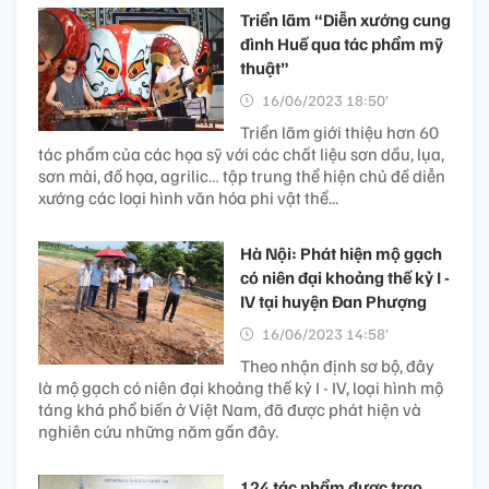
Triển lãm “Diễn xướng cung
đình Huế qua tác phẩm mỹ
thuật”
16/06/2023 18:50’
Triển lãm giới thiệu hơn 60
tác phẩm của các họa sỹ với các chất liệu sơn dầu, lụa,
sơn mài, đồ họa, agrilic… tập trung thể hiện chủ đề diễn
xướng các loại hình văn hóa phi vật thể...
Hà Nội: Phát hiện mộ gạch
có niên đại khoảng thế kỷ I -
IV tại huyện Đan Phượng
16/06/2023 14:58’
Theo nhận định sơ bộ, đây
là mộ gạch có niên đại khoảng thế kỷ I - IV, loại hình mộ
táng khá phổ biến ở Việt Nam, đã được phát hiện và
nghiên cứu những năm gần đây.
124 tác phẩm được trao