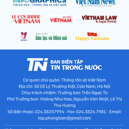
Cơ quan chủ quản: Thông tấn xã Việt Nam
Địa chỉ: Số 05 Lý Thường Kiệt, Cửa Nam, Hà Nội
Chịu trách nhiệm: Trưởng ban Trần Ngọc Tú
Phó Trưởng ban: Hoàng Như Hoa, Nguyễn Văn Nhật, Lê Thị
Thu Hương
Số điện thoại: 024.38257994 - Fax: 024.3826.7981 - Email:
tap.phongbien@gmail.com