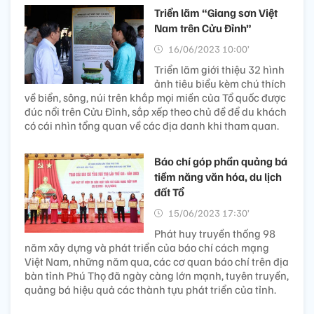
Triển lãm “Giang sơn Việt
Nam trên Cửu Đỉnh”
16/06/2023 10:00’
Triển lãm giới thiệu 32 hình
ảnh tiêu biểu kèm chú thích
về biển, sông, núi trên khắp mọi miền của Tổ quốc được
đúc nổi trên Cửu Đỉnh, sắp xếp theo chủ đề để du khách
có cái nhìn tổng quan về các địa danh khi tham quan.
Báo chí góp phần quảng bá
tiềm năng văn hóa, du lịch
đất Tổ
15/06/2023 17:30’
Phát huy truyền thống 98
năm xây dựng và phát triển của báo chí cách mạng
Việt Nam, những năm qua, các cơ quan báo chí trên địa
bàn tỉnh Phú Thọ đã ngày càng lớn mạnh, tuyên truyền,
quảng bá hiệu quả các thành tựu phát triển của tỉnh.