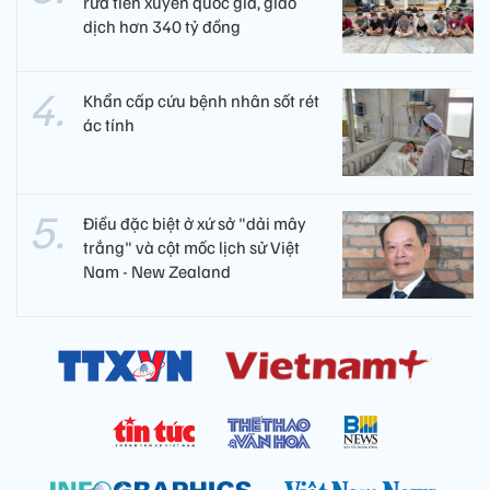
rửa tiền xuyên quốc gia, giao
dịch hơn 340 tỷ đồng
Khẩn cấp cứu bệnh nhân sốt rét
ác tính
Điều đặc biệt ở xứ sở "dải mây
trắng" và cột mốc lịch sử Việt
Nam - New Zealand