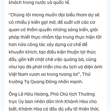
khách trong nước và quốc tế.
“Chúng tôi mong muốn đại biểu tham dự sẽ
có nhiều ý kiến gợi mở, đề xuất với các cơ
quan có thẩm quyền những sáng kiến, giải
pháp thiết thực nhằm tập trung thực hiện tốt
hơn nữa công tác xây dựng cơ chế để
khuyến khích, tạo điều kiện thuận lợi thúc
đẩy, gắn kết chặt chẽ việc quảng bá, cũng
như tạo đà phát triển cho du lịch và điện ảnh
Việt Nam vươn xa trong tương lai”, Thứ
trưởng Tạ Quang Đông nhấn mạnh.
Ông Lê Hữu Hoàng, Phó Chủ tịch Thường
trực Ủy ban nhân dân tỉnh Khánh Hòa cho
biết, Khánh Hòa có đầy đủ yếu tố thiên thời,