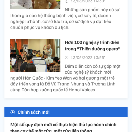
13/06/2023 14:30’
Những sản phẩm này có sự
tham gia của hệ thống bệnh viện, cơ sở y tế, doanh
nghiệp lữ hành, cơ sở lưu trú, cơ sở dịch vụ đạt tiêu
chuẩn phục vụ khách du lịch.
Hơn 100 nghệ sỹ trình diễn
trong “Thiên đường opera”
13/06/2023 13:55’
Đêm diễn còn có sự góp mặt
của nghệ sỹ khách mời
người Hàn Quốc - Kim Yeo Won và hai gương mặt trẻ
đầy triển vọng là Đỗ Vũ Trang Nhung và Trường Linh
cùng Dàn hợp xướng quốc tế Hanoi Voices.
Chính sách mới
Một số quy định mới về thực hiện thủ tục hành chính
theo cơ chế một cửa, một cửa liên thông