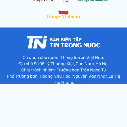
Cơ quan chủ quản: Thông tấn xã Việt Nam
Địa chỉ: Số 05 Lý Thường Kiệt, Cửa Nam, Hà Nội
Chịu trách nhiệm: Trưởng ban Trần Ngọc Tú
Phó Trưởng ban: Hoàng Như Hoa, Nguyễn Văn Nhật, Lê Thị
Thu Hương
Số điện thoại: 024.38257994 - Fax: 024.3826.7981 - Email:
tap.phongbien@gmail.com
Không sao chép nội dung khi chưa có sự đồng ý bằng văn bản
!
Trang chủ
Giới thiệu