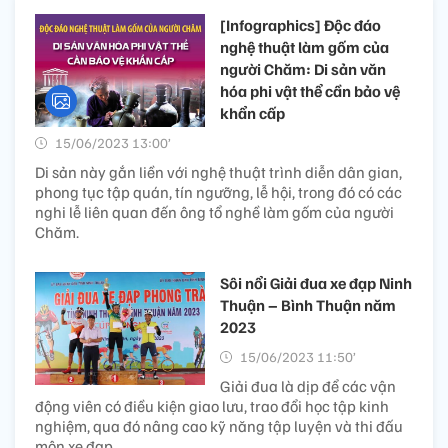
[Infographics] Độc đáo
nghệ thuật làm gốm của
người Chăm: Di sản văn
hóa phi vật thể cần bảo vệ
khẩn cấp
15/06/2023 13:00’
Di sản này gắn liền với nghệ thuật trình diễn dân gian,
phong tục tập quán, tín ngưỡng, lễ hội, trong đó có các
nghi lễ liên quan đến ông tổ nghề làm gốm của người
Chăm.
Sôi nổi Giải đua xe đạp Ninh
Thuận – Bình Thuận năm
2023
15/06/2023 11:50’
Giải đua là dịp để các vận
động viên có điều kiện giao lưu, trao đổi học tập kinh
nghiệm, qua đó nâng cao kỹ năng tập luyện và thi đấu
môn xe đạp.