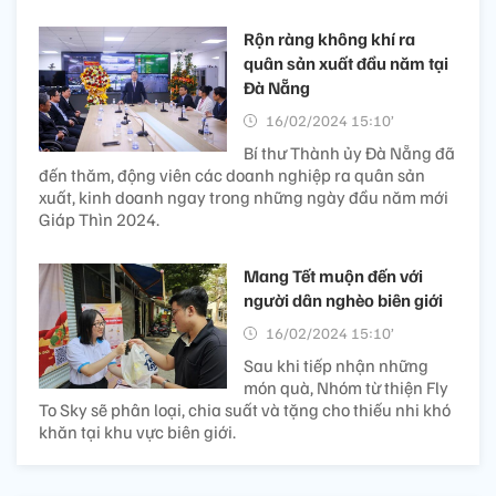
Rộn ràng không khí ra
quân sản xuất đầu năm tại
Đà Nẵng
16/02/2024 15:10’
Bí thư Thành ủy Đà Nẵng đã
đến thăm, động viên các doanh nghiệp ra quân sản
xuất, kinh doanh ngay trong những ngày đầu năm mới
Giáp Thìn 2024.
Mang Tết muộn đến với
người dân nghèo biên giới
16/02/2024 15:10’
Sau khi tiếp nhận những
món quà, Nhóm từ thiện Fly
To Sky sẽ phân loại, chia suất và tặng cho thiếu nhi khó
khăn tại khu vực biên giới.