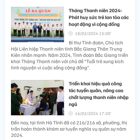
Tháng Thanh niên 2024:
Phát huy sức trẻ lan tỏa các
hoạt động vì cộng đồng
18/02/2024 15:00’
Bí thư Tỉnh đoàn, Chủ tịch
Hội Liên hiệp Thanh niên tỉnh Bắc Giang Thân Trung
Kiên nhấn mạnh: Năm 2024, Tỉnh đoàn Bắc Giang triển
khai Tháng Thanh niên với chủ đề “Tuổi trẻ xung kích
tình nguyện vì cuộc sống cộng đồng”.
Triển khai hiệu quả công
tác tuyển quân, nâng cao
chất lượng thanh niên nhập
ngũ
16/02/2024 17:20’
Đến nay, tại tỉnh Hà Tĩnh đã có 216/216 xã, phường, thị
trấn hoàn thành khám sơ tuyển nghĩa vụ quân sự năm
2024.