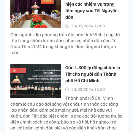
hiện các nhiệm vụ trọng
tâm ngay sau Tết Nguyên
đán
20/02/2024 17:00’
Các ngành, địa phương trên địa bàn tỉnh Vĩnh Long đã
tập trung chăm lo chu đáo, phục vụ nhân dân đón Tết
Giáp Thìn 2024 trong không khí đầm ấm, vui tươi, an
toàn.
Gần 1.300 tỷ đồng chăm lo
Tết cho người dân Thành
phố Hồ Chí Minh
20/02/2024 16:20’
Thành phố Hồ Chí Minh
chăm lo chu đáo đời sống vật chất, tinh thần các tầng
lớp nhân dân, đảm bảo mọi người, mọi nhà đều vui
Xuân, đón Tết; đặc biệt chăm lo cho các đối tượng thuộc
diện chính sách có công, bảo trợ xã hội, hộ nghèo, trẻ
em có hoàn cảnh đặc biệt và các diện khó khăn khác.