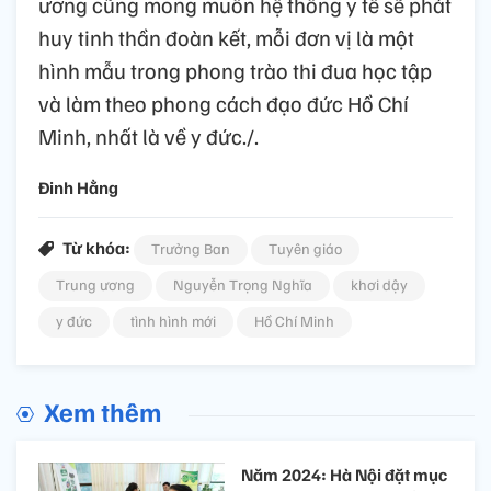
ương cũng mong muốn hệ thống y tế sẽ phát
huy tinh thần đoàn kết, mỗi đơn vị là một
hình mẫu trong phong trào thi đua học tập
và làm theo phong cách đạo đức Hồ Chí
Minh, nhất là về y đức./.
Đinh Hằng
Từ khóa:
Trưởng Ban
Tuyên giáo
Trung ương
Nguyễn Trọng Nghĩa
khơi dậy
y đức
tình hình mới
Hồ Chí Minh
Xem thêm
Năm 2024: Hà Nội đặt mục