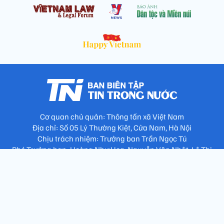
Cơ quan chủ quản: Thông tấn xã Việt Nam
Địa chỉ: Số 05 Lý Thường Kiệt, Cửa Nam, Hà Nội
Chịu trách nhiệm: Trưởng ban Trần Ngọc Tú
Phó Trưởng ban: Hoàng Như Hoa, Nguyễn Văn Nhật, Lê Thị
Thu Hương
Số điện thoại: 024.38257994 - Fax: 024.3826.7981 - Email:
tap.phongbien@gmail.com
Không sao chép nội dung khi chưa có sự đồng ý bằng văn bản
!