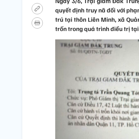
Ngày 3/6, Trại giam Đắk Trun
quyết định truy nã đối với ph
trú tại thôn Liên Minh, xã Quả
trốn trong quá trình điều trị 