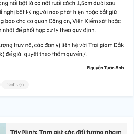
ạng nổi bật là có nốt ruồi cách 1,5cm dưới sau
 nghị bất kỳ người nào phát hiện hoặc bắt giữ
g báo cho cơ quan Công an, Viện Kiểm sát hoặc
nhất để phối hợp xử lý theo quy định.
ượng truy nã, các đơn vị liên hệ với Trại giam Đắk
k) để giải quyết theo thẩm quyền./.
Nguyễn Tuấn Anh
bệnh viện
Tây Ninh: Tạm giữ các đối tượng phạm