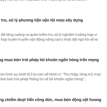
tra, xử lý phương tiện vận tải mùa xây dựng
 đã tăng cường ra quân kiểm tra, xử lý nghiêm trường hợp vi
 hợp tuyên truyền vận động nâng cao ý thức đội ngũ tài xế xe
ợng mua bán trái phép tài khoản ngân hàng trên mạng
án hình sự, khởi tố 5 bị can về hành vi "Thu thập, tàng trữ, trao
khai hóa trái phép thông tin về tài khoản ngân hàng".
ợng chiếm đoạt tiền công đức, mua bán động vật hoang