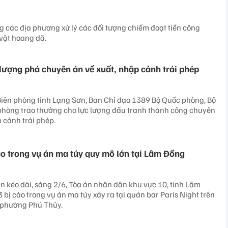
 các địa phương xử lý các đối tượng chiếm đoạt tiền công
vật hoang dã.
lượng phá chuyên án về xuất, nhập cảnh trái phép
Biên phòng tỉnh Lạng Sơn, Ban Chỉ đạo 1389 Bộ Quốc phòng, Bộ
 phòng trao thưởng cho lực lượng đấu tranh thành công chuyên
 cảnh trái phép.
áo trong vụ án ma túy quy mô lớn tại Lâm Đồng
án kéo dài, sáng 2/6, Tòa án nhân dân khu vực 10, tỉnh Lâm
 bị cáo trong vụ án ma túy xảy ra tại quán bar Paris Night trên
phường Phú Thủy.