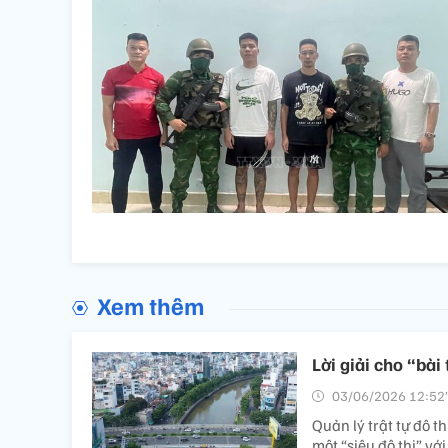
Xem thêm
Lời giải cho “bài
03/06/2026 12:52’
Quản lý trật tự đô th
một “siêu đô thị” v