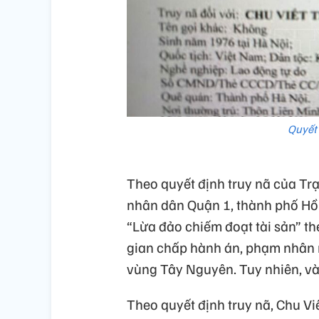
Quyết 
Theo quyết định truy nã của Tr
nhân dân Quận 1, thành phố Hồ 
“Lừa đảo chiếm đoạt tài sản” th
gian chấp hành án, phạm nhân n
vùng Tây Nguyên. Tuy nhiên, vào
Theo quyết định truy nã, Chu V