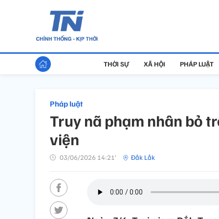
THỜI SỰ
XÃ HỘI
PHÁP LUẬT
Pháp luật
Truy nã phạm nhân bỏ trố
viện
03/06/2026 14:21’
Đắk Lắk