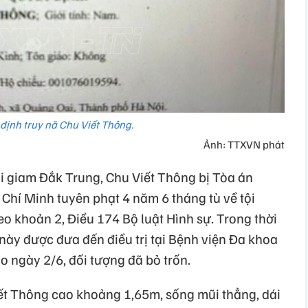
định truy nã Chu Viết Thông.
Ảnh: TTXVN phát
ại giam Đắk Trung, Chu Viết Thông bị Tòa án
Chí Minh tuyên phạt 4 năm 6 tháng tù về tội
eo khoản 2, Điều 174 Bộ luật Hình sự. Trong thời
ày được đưa đến điều trị tại Bệnh viện Đa khoa
 ngày 2/6, đối tượng đã bỏ trốn.
iết Thông cao khoảng 1,65m, sống mũi thẳng, dái