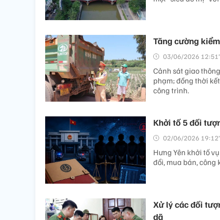
Tăng cường kiểm 
03/06/2026 12:51’
Cảnh sát giao thông
phạm; đồng thời kết
công trình.
Khởi tố 5 đối tư
02/06/2026 19:12’
Hưng Yên khởi tố vụ 
đổi, mua bán, công 
Xử lý các đối tư
dã