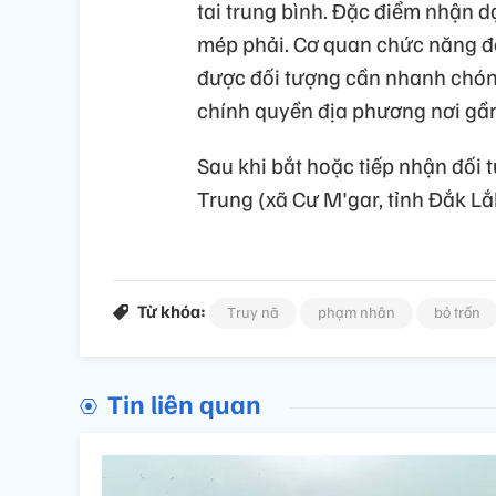
tai trung bình. Đặc điểm nhận d
mép phải. Cơ quan chức năng đề
được đối tượng cần nhanh chón
chính quyền địa phương nơi gần 
Sau khi bắt hoặc tiếp nhận đối t
Trung (xã Cư M'gar, tỉnh Đắk Lắ
Từ khóa:
Truy nã
phạm nhân
bỏ trốn
Tin liên quan