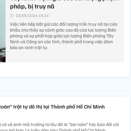
pháp, bị truy nã
03/05/2026 18:21’
Việc liên tiếp bắt giữ các đối tượng trốn truy nã tại cửa
khẩu cho thấy sự cảnh giác cao độ của lực lượng Biên
phòng và sự phối hợp giữa lực lượng Biên phòng Tây
Ninh và Công an các tỉnh, thành phố trong việc đảm
bảo an ninh trật tự.
 toán” trật tự đô thị tại Thành phố Hồ Chí Minh
ị và vệ sinh môi trường từ lâu đã là “bài toán” hóc búa đối với
ới quy mô hơn 14 triệu dân như Thành phố Hồ Chí Minh.