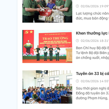
02/06/2026 19:09’
Lực lượng chức năng
đức, mua bán động 
Khen thưởng lực 
02/06/2026 18:31’
Ban Chỉ huy Bộ đội 
Tư lệnh Bộ đội Biên
án chống xuất, nhập
Tuyên án 33 bị c
02/06/2026 14:55’
Sau thời gian nghị 
Đồng đã tuyên án 33
đường Phạm Hùng, 