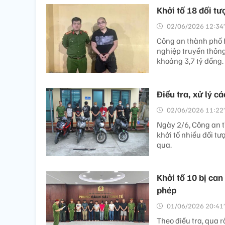
Khởi tố 18 đối t
02/06/2026 12:34’
Công an thành phố 
nghiệp truyền thông
khoảng 3,7 tỷ đồng.
Điều tra, xử lý c
02/06/2026 11:22’
Ngày 2/6, Công an tỉ
khởi tố nhiều đối t
qua.
Khởi tố 10 bị ca
phép
01/06/2026 20:41’
Theo điều tra, qua r