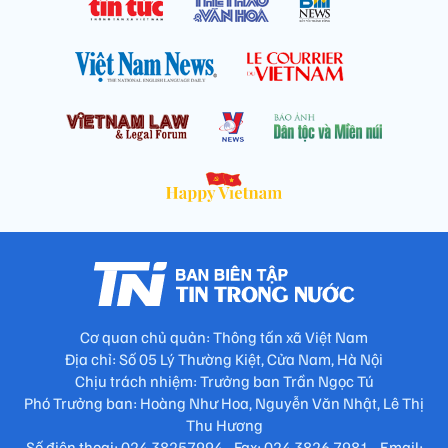
Cơ quan chủ quản: Thông tấn xã Việt Nam
Địa chỉ: Số 05 Lý Thường Kiệt, Cửa Nam, Hà Nội
Chịu trách nhiệm: Trưởng ban Trần Ngọc Tú
Phó Trưởng ban: Hoàng Như Hoa, Nguyễn Văn Nhật, Lê Thị
Thu Hương
Số điện thoại: 024.38257994 - Fax: 024.3826.7981 - Email: