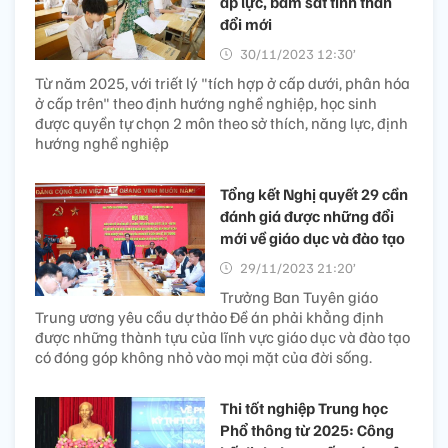
áp lực, bám sát tinh thần
đổi mới
30/11/2023 12:30’
Từ năm 2025, với triết lý "tích hợp ở cấp dưới, phân hóa
ở cấp trên" theo định hướng nghề nghiệp, học sinh
được quyền tự chọn 2 môn theo sở thích, năng lực, định
hướng nghề nghiệp
Tổng kết Nghị quyết 29 cần
đánh giá được những đổi
mới về giáo dục và đào tạo
29/11/2023 21:20’
Trưởng Ban Tuyên giáo
Trung ương yêu cầu dự thảo Đề án phải khẳng định
được những thành tựu của lĩnh vực giáo dục và đào tạo
có đóng góp không nhỏ vào mọi mặt của đời sống.
Thi tốt nghiệp Trung học
Phổ thông từ 2025: Công