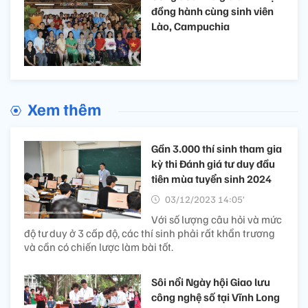
đồng hành cùng sinh viên
Lào, Campuchia
Xem thêm
Gần 3.000 thí sinh tham gia
kỳ thi Đánh giá tư duy đầu
tiên mùa tuyển sinh 2024
03/12/2023 14:05’
Với số lượng câu hỏi và mức
độ tư duy ở 3 cấp độ, các thí sinh phải rất khẩn trương
và cần có chiến lược làm bài tốt.
Sôi nổi Ngày hội Giao lưu
công nghệ số tại Vĩnh Long