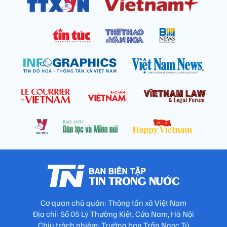
Cơ quan chủ quản: Thông tấn xã Việt Nam
Địa chỉ: Số 05 Lý Thường Kiệt, Cửa Nam, Hà Nội
Chịu trách nhiệm: Trưởng ban Trần Ngọc Tú