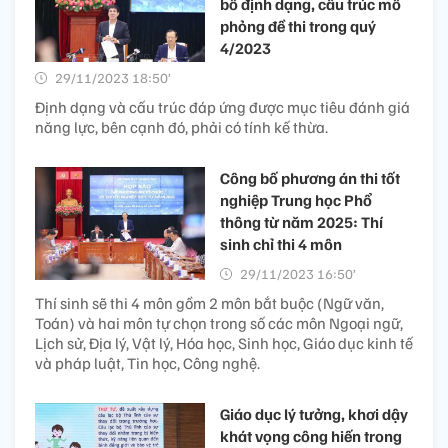
bố định dạng, cấu trúc mô
phỏng đề thi trong quý
4/2023
29/11/2023 18:50’
Định dạng và cấu trúc đáp ứng được mục tiêu đánh giá
năng lực, bên cạnh đó, phải có tính kế thừa.
Công bố phương án thi tốt
nghiệp Trung học Phổ
thông từ năm 2025: Thí
sinh chỉ thi 4 môn
29/11/2023 16:50’
Thí sinh sẽ thi 4 môn gồm 2 môn bắt buộc (Ngữ văn,
Toán) và hai môn tự chọn trong số các môn Ngoại ngữ,
Lịch sử, Địa lý, Vật lý, Hóa học, Sinh học, Giáo dục kinh tế
và pháp luật, Tin học, Công nghệ.
Giáo dục lý tưởng, khơi dậy
khát vọng công hiến trong