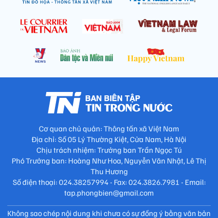
Cơ quan chủ quản: Thông tấn xã Việt Nam
Địa chỉ: Số 05 Lý Thường Kiệt, Cửa Nam, Hà Nội
Chịu trách nhiệm: Trưởng ban Trần Ngọc Tú
Phó Trưởng ban: Hoàng Như Hoa, Nguyễn Văn Nhật, Lê Thị
Thu Hương
Số điện thoại: 024.38257994 - Fax: 024.3826.7981 - Email:
tap.phongbien@gmail.com
Không sao chép nội dung khi chưa có sự đồng ý bằng văn bản