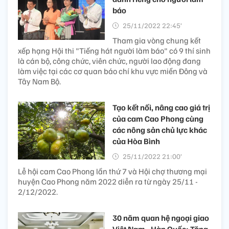
báo
25/11/2022 22:45’
Tham gia vòng chung kết
xếp hạng Hội thi "Tiếng hát người làm báo" có 9 thí sinh
là cán bộ, công chức, viên chức, người lao động đang
làm việc tại các cơ quan báo chí khu vực miền Đông và
Tây Nam Bộ.
Tạo kết nối, nâng cao giá trị
của cam Cao Phong cùng
các nông sản chủ lực khác
của Hòa Bình
25/11/2022 21:00’
Lễ hội cam Cao Phong lần thứ 7 và Hội chợ thương mại
huyện Cao Phong năm 2022 diễn ra từ ngày 25/11 -
2/12/2022.
30 năm quan hệ ngoại giao
Việt Nam - Hàn Quốc: Tăng