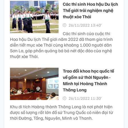
Các thí sinh Hoa hậu Du lịch
Thế giới trải nghiệm nghệ
thuật xòe Thái
26/11/2022 13:40’
Các thí sinh của cuộc thi
Hoa hậu Du lịch Thế giới năm 2022 đã tham gia trình
diễn tiết mục xòe Thái cùng khoảng 1.000 người dân
Sơn La, góp phần quảng bá bá nét độc đáo của nghệ
thuật xòe Thái.
Trao đổi khoa học quốc tế
về gốm sứ thời Nguyên -
Minh tại Hoàng Thành
Thăng Long
26/11/2022 11:30’
Khu di tích Hoàng thành Thăng Long là nơi phát hiện
được số lượng rất lớn đồ sứ Trung Quốc có niên đại từ
thời Đường, Tống, Nguyên, Minh và Thanh.