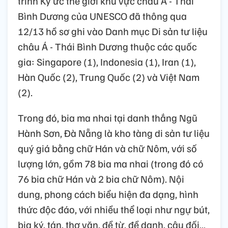
trình Ký ức thế giới khu vực châu Á - Thái
Bình Dương của UNESCO đã thông qua
12/13 hồ sơ ghi vào Danh mục Di sản tư liệu
châu Á - Thái Bình Dương thuộc các quốc
gia: Singapore (1), Indonesia (1), Iran (1),
Hàn Quốc (2), Trung Quốc (2) và Việt Nam
(2).
Trong đó, bia ma nhai tại danh thắng Ngũ
Hành Sơn, Đà Nẵng là kho tàng di sản tư liệu
quý giá bằng chữ Hán và chữ Nôm, với số
lượng lớn, gồm 78 bia ma nhai (trong đó có
76 bia chữ Hán và 2 bia chữ Nôm). Nội
dung, phong cách biểu hiện đa dạng, hình
thức độc đáo, với nhiều thể loại như ngự bút,
bia ký, tán, thơ văn, đề từ, đề danh, câu đối…