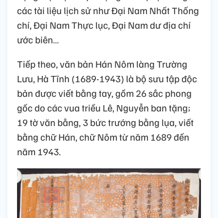
các tài liệu lịch sử như Đại Nam Nhất Thống
chí, Đại Nam Thực lục, Đại Nam dư địa chí
ước biên…
Tiếp theo, văn bản Hán Nôm làng Trường
Lưu, Hà Tĩnh (1689-1943) là bộ sưu tập độc
bản được viết bằng tay, gồm 26 sắc phong
gốc do các vua triều Lê, Nguyễn ban tặng;
19 tờ văn bằng, 3 bức trướng bằng lụa, viết
bằng chữ Hán, chữ Nôm từ năm 1689 đến
năm 1943.