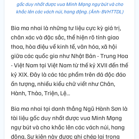
gốc duy nhất được vua Minh Mạng ngự bút và cho
khắc lên các vách núi, hang động. (Ảnh: BVHTTDL)
Bia ma nhai là những tư liệu cực kỳ giá trị,
chân xác và đặc sắc, thể hiện rõ tính giao
thoa, hòa điệu về kinh tế, văn hóa, xã hội
giữa các quốc gia như Nhật Bản - Trung Hoa
- Việt Nam tại Việt Nam từ thế kỷ XVII đến thế
kỷ XIX. Đây là các tác phẩm trên đá độc đáo
ấn tượng, nhiều kiểu chữ viết như Chân,
Hành, Thảo, Triện, Lệ…
Bia ma nhai tại danh thắng Ngũ Hành Sơn là
tài liệu gốc duy nhất được vua Minh Mạng
ngự bút và cho khắc lên các vách núi, hang
động. Sự kiện này được ghi chép lại trong