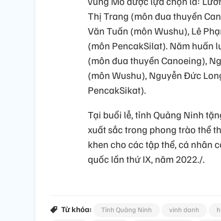
vùng Mỏ được lựa chọn là: Lườ
Thị Trang (môn đua thuyền Can
Văn Tuấn (môn Wushu), Lê Phạ
(môn PencakSilat). Năm huấn lu
(môn đua thuyền Canoeing), N
(môn Wushu), Nguyễn Đức Long
PencakSikat).
Tại buổi lễ, tỉnh Quảng Ninh tặ
xuất sắc trong phong trào thể 
khen cho các tập thể, cá nhân có
quốc lần thứ IX, năm 2022./.
Từ khóa:
Tỉnh Quảng Ninh
vinh danh
h