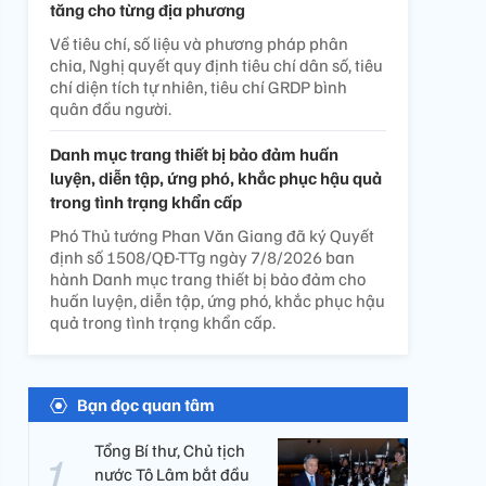
tăng cho từng địa phương
Về tiêu chí, số liệu và phương pháp phân
chia, Nghị quyết quy định tiêu chí dân số, tiêu
chí diện tích tự nhiên, tiêu chí GRDP bình
quân đầu người.
Danh mục trang thiết bị bảo đảm huấn
luyện, diễn tập, ứng phó, khắc phục hậu quả
trong tình trạng khẩn cấp
Phó Thủ tướng Phan Văn Giang đã ký Quyết
định số 1508/QĐ-TTg ngày 7/8/2026 ban
hành Danh mục trang thiết bị bảo đảm cho
huấn luyện, diễn tập, ứng phó, khắc phục hậu
quả trong tình trạng khẩn cấp.
Bạn đọc quan tâm
Tổng Bí thư, Chủ tịch
nước Tô Lâm bắt đầu