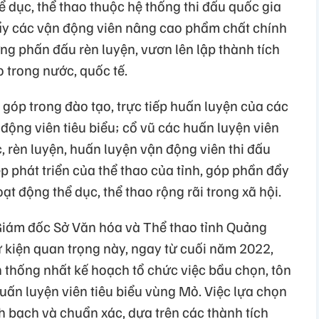
ể dục, thể thao thuộc hệ thống thi đấu quốc gia
đẩy các vận động viên nâng cao phẩm chất chính
ừng phấn đấu rèn luyện, vươn lên lập thành tích
o trong nước, quốc tế.
góp trong đào tạo, trực tiếp huấn luyện của các
 động viên tiêu biểu; cổ vũ các huấn luyện viên
c, rèn luyện, huấn luyện vận động viên thi đấu
p phát triển của thể thao của tỉnh, góp phần đẩy
t động thể dục, thể thao rộng rãi trong xã hội.
iám đốc Sở Văn hóa và Thể thao tỉnh Quảng
ự kiện quan trọng này, ngay từ cuối năm 2022,
 thống nhất kế hoạch tổ chức việc bầu chọn, tôn
uấn luyện viên tiêu biểu vùng Mỏ. Việc lựa chọn
h bạch và chuẩn xác, dựa trên các thành tích