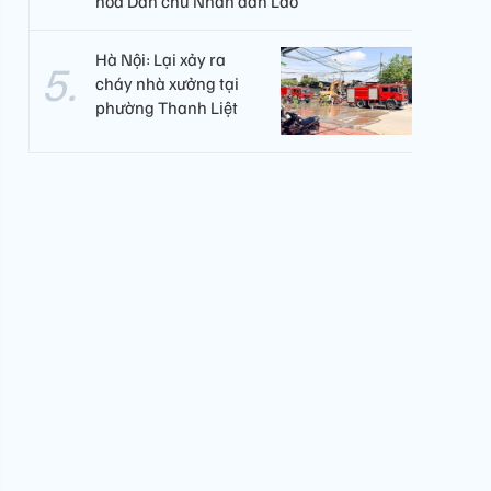
hòa Dân chủ Nhân dân Lào
Hà Nội: Lại xảy ra
cháy nhà xưởng tại
phường Thanh Liệt