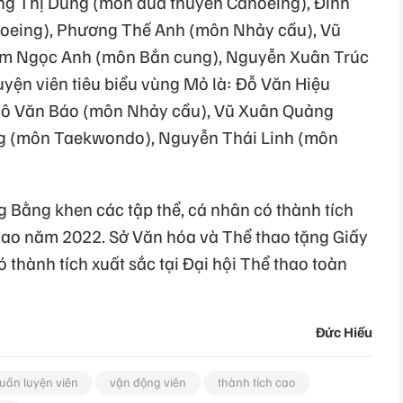
ng Thị Dung (môn đua thuyền Canoeing), Đinh
oeing), Phương Thế Anh (môn Nhảy cầu), Vũ
m Ngọc Anh (môn Bắn cung), Nguyễn Xuân Trúc
yện viên tiêu biểu vùng Mỏ là: Đỗ Văn Hiệu
gô Văn Báo (môn Nhảy cầu), Vũ Xuân Quảng
 (môn Taekwondo), Nguyễn Thái Linh (môn
ng Bằng khen các tập thể, cá nhân có thành tích
thao năm 2022. Sở Văn hóa và Thể thao tặng Giấy
 thành tích xuất sắc tại Đại hội Thể thao toàn
Đức Hiếu
uấn luyện viên
vận động viên
thành tích cao