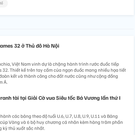
tế
ames 32 ở Thủ đô Hà Nội
hia, Việt Nam vinh dự là chặng hành trình rước đuốc tiếp
32. Thiết kế trên tay cầm của ngọn đuốc mang nhiều họa tiết
ự đoàn kết và thành công cho đất nước cũng như cộng đồng
m Á.
ranh tài tại Giải Cờ vua Siêu tốc Bá Vương lần thứ I
hành các bảng theo độ tuổi U.6, U.7, U.8, U.9, U.11 và Bảng
 cúp Vàng và 6 bộ huy chương cá nhân kèm hàng trăm phần
kỳ thủ xuất sắc nhất.