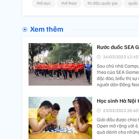
thể dục
thể thao
thi đấu quốc gia
quốc 
Xem thêm
Rước đuốc SEA G
24/03/2023 12:10’
Sau chủ nhà Campuc
theo của SEA Games 
độc đáo, biểu thị s
người dân Đông Na
Học sinh Hà Nội t
23/03/2023 20:40’
Giải đấu được chia t
Open mở rộng với 6
quà dành cho những 