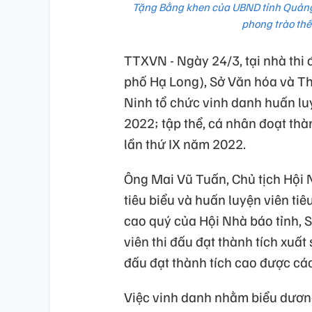
Tặng Bằng khen của UBND tỉnh Quảng N
phong trào th
TTXVN - Ngày 24/3, tại nhà thi
phố Hạ Long), Sở Văn hóa và T
Ninh tổ chức vinh danh huấn lu
2022; tập thể, cá nhân đoạt thàn
lần thứ IX năm 2022.
Ông Mai Vũ Tuấn, Chủ tịch Hội N
tiêu biểu và huấn luyện viên ti
cao quý của Hội Nhà báo tỉnh,
viên thi đấu đạt thành tích xuất
đấu đạt thành tích cao được cá
Việc vinh danh nhằm biểu dương