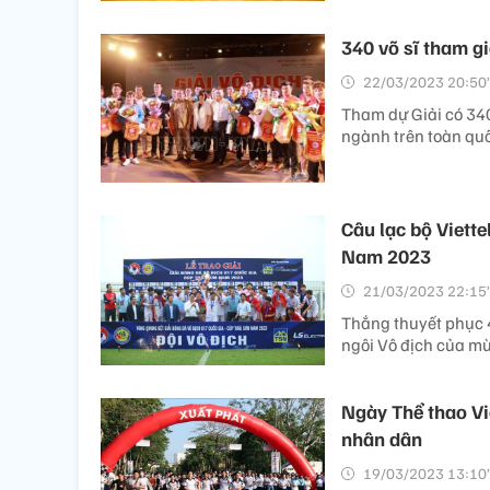
340 võ sĩ tham g
22/03/2023 20:50’
Tham dự Giải có 340
ngành trên toàn quố
Câu lạc bộ Viett
Nam 2023
21/03/2023 22:15’
Thắng thuyết phục 4
ngôi Vô địch của m
Ngày Thể thao Vi
nhân dân
19/03/2023 13:10’