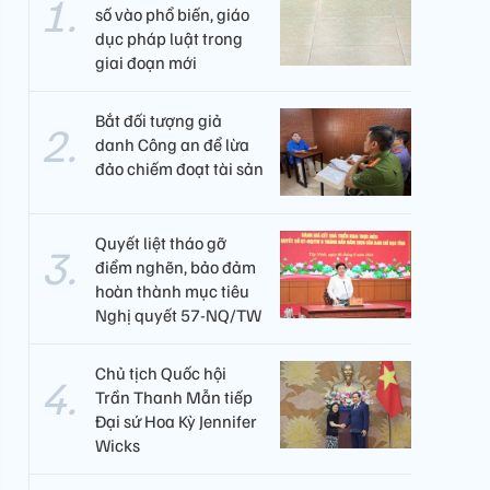
số vào phổ biến, giáo
dục pháp luật trong
giai đoạn mới
Bắt đối tượng giả
danh Công an để lừa
đảo chiếm đoạt tài sản
Quyết liệt tháo gỡ
điểm nghẽn, bảo đảm
hoàn thành mục tiêu
Nghị quyết 57-NQ/TW
Chủ tịch Quốc hội
Trần Thanh Mẫn tiếp
Đại sứ Hoa Kỳ Jennifer
Wicks