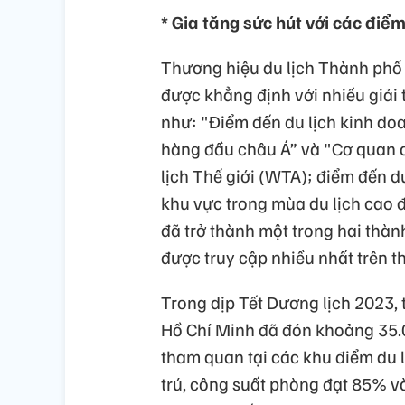
* Gia tăng sức hút với các điể
Thương hiệu du lịch Thành phố 
được khẳng định với nhiều giải 
như: "Điểm đến du lịch kinh do
hàng đầu châu Á” và "Cơ quan q
lịch Thế giới (WTA); điểm đến d
khu vực trong mùa du lịch cao 
đã trở thành một trong hai thà
được truy cập nhiều nhất trên t
Trong dịp Tết Dương lịch 2023, 
Hồ Chí Minh đã đón khoảng 35.00
tham quan tại các khu điểm du l
trú, công suất phòng đạt 85% v