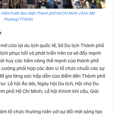
 niệm trước Bưu điện Thành phố Hồ Chí Minh. (Ảnh: Mỹ
Phương/TTXVN)
n
 mở cửa lại du lịch quốc tế, Sở Du lịch Thành phố
ịch phục hồi và phát triển trên cơ sở đẩy mạnh
phát huy các tiềm năng thế mạnh của thành phố
g cường phối hợp các đơn vị tổ chức chuỗi các sự
a để gia tăng sức hấp dẫn của điểm đến Thành phố
ư: Lễ hội Áo dài, Ngày hội Du lịch, Hội chợ Du
ành phố Hồ Chí Minh; Lễ hội Khinh khí cầu, Giải
năm tổ chức thường niên với sự đổi mới sáng tạo