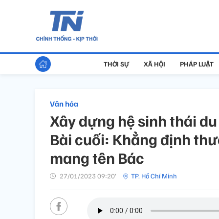
THỜI SỰ
XÃ HỘI
PHÁP LUẬT
Văn hóa
Xây dựng hệ sinh thái du 
Bài cuối: Khẳng định thư
mang tên Bác
27/01/2023 09:20’
TP. Hồ Chí Minh