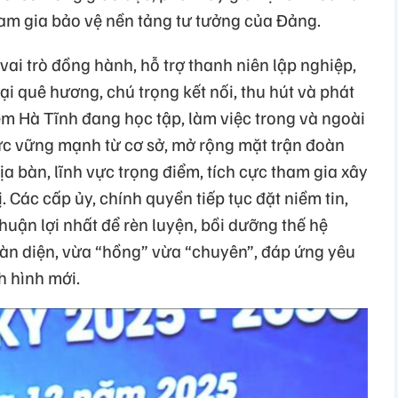
am gia bảo vệ nền tảng tư tưởng của Đảng.
vai trò đồng hành, hỗ trợ thanh niên lập nghiệp,
ại quê hương, chú trọng kết nối, thu hút và phát
 em Hà Tĩnh đang học tập, làm việc trong và ngoài
ức vững mạnh từ cơ sở, mở rộng mặt trận đoàn
địa bàn, lĩnh vực trọng điểm, tích cực tham gia xây
 Các cấp ủy, chính quyền tiếp tục đặt niềm tin,
huận lợi nhất để rèn luyện, bồi dưỡng thế hệ
oàn diện, vừa “hồng” vừa “chuyên”, đáp ứng yêu
h hình mới.