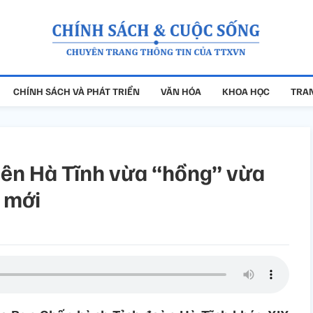
CHÍNH SÁCH VÀ PHÁT TRIỂN
VĂN HÓA
KHOA HỌC
TRAN
iên Hà Tĩnh vừa “hồng” vừa
h mới