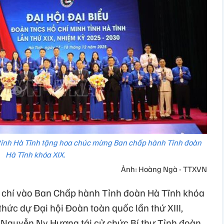
tỉnh Hà Tĩnh tặng hoa chúc mừng Ban chấp hành Tỉnh đoàn
Hà Tĩnh khóa XIX.
Ảnh: Hoàng Ngà - TTXVN
g chí vào Ban Chấp hành Tỉnh đoàn Hà Tĩnh khóa
thức dự Đại hội Đoàn toàn quốc lần thứ XIII,
 Nguyễn Ny Hương tái cử chức Bí thư Tỉnh đoàn