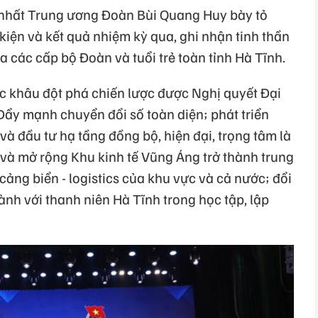
hứ nhất Trung ương Đoàn Bùi Quang Huy bày tỏ
kiện và kết quả nhiệm kỳ qua, ghi nhận tinh thần
a các cấp bộ Đoàn và tuổi trẻ toàn tỉnh Hà Tĩnh.
ác khâu đột phá chiến lược được Nghị quyết Đại
Đẩy mạnh chuyển đổi số toàn diện; phát triển
à đầu tư hạ tầng đồng bộ, hiện đại, trọng tâm là
 và mở rộng Khu kinh tế Vũng Áng trở thành trung
cảng biển - logistics của khu vực và cả nước; đổi
h với thanh niên Hà Tĩnh trong học tập, lập