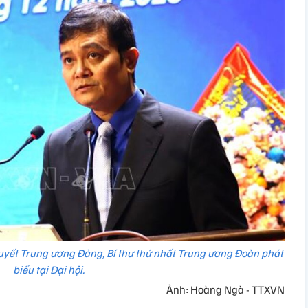
uyết Trung ương Đảng, Bí thư thứ nhất Trung ương Đoàn phát
biểu tại Đại hội.
Ảnh: Hoàng Ngà - TTXVN