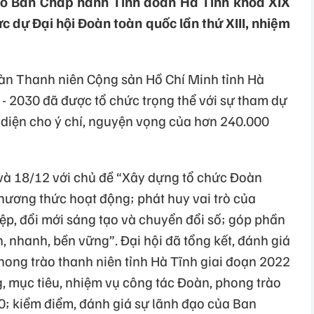
ào Ban Chấp hành Tỉnh đoàn Hà Tĩnh khóa XIX
c dự Đại hội Đoàn toàn quốc lần thứ XIII, nhiệm
oàn Thanh niên Cộng sản Hồ Chí Minh tỉnh Hà
 - 2030 đã được tổ chức trọng thể với sự tham dự
i diện cho ý chí, nguyện vọng của hơn 240.000
 và 18/12 với chủ đề “Xây dựng tổ chức Đoàn
ương thức hoạt động; phát huy vai trò của
ệp, đổi mới sáng tạo và chuyển đổi số; góp phần
n, nhanh, bền vững”. Đại hội đã tổng kết, đánh giá
hong trào thanh niên tỉnh Hà Tĩnh giai đoạn 2022
 mục tiêu, nhiệm vụ công tác Đoàn, phong trào
0; kiểm điểm, đánh giá sự lãnh đạo của Ban