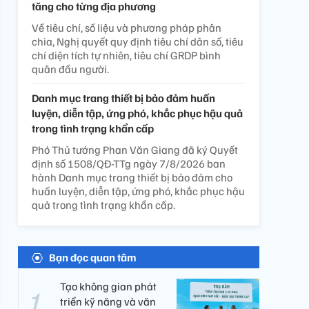
tăng cho từng địa phương
Về tiêu chí, số liệu và phương pháp phân
chia, Nghị quyết quy định tiêu chí dân số, tiêu
chí diện tích tự nhiên, tiêu chí GRDP bình
quân đầu người.
Danh mục trang thiết bị bảo đảm huấn
luyện, diễn tập, ứng phó, khắc phục hậu quả
trong tình trạng khẩn cấp
Phó Thủ tướng Phan Văn Giang đã ký Quyết
định số 1508/QĐ-TTg ngày 7/8/2026 ban
hành Danh mục trang thiết bị bảo đảm cho
huấn luyện, diễn tập, ứng phó, khắc phục hậu
quả trong tình trạng khẩn cấp.
Bạn đọc quan tâm
Tạo không gian phát
triển kỹ năng và văn