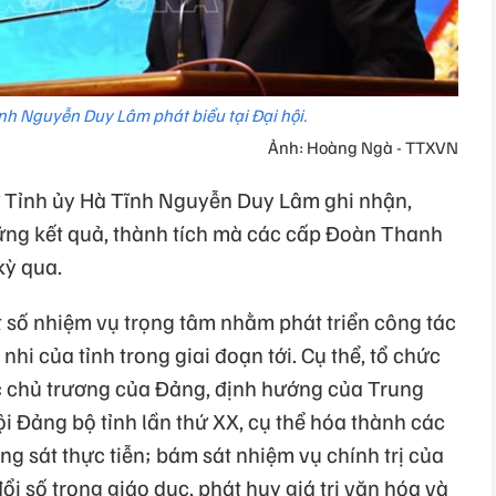
ĩnh Nguyễn Duy Lâm phát biểu tại Đại hội.
Ảnh: Hoàng Ngà - TTXVN
hư Tỉnh ủy Hà Tĩnh Nguyễn Duy Lâm ghi nhận,
ững kết quả, thành tích mà các cấp Đoàn Thanh
kỳ qua.
t số nhiệm vụ trọng tâm nhằm phát triển công tác
hi của tỉnh trong giai đoạn tới. Cụ thể, tổ chức
c chủ trương của Đảng, định hướng của Trung
i Đảng bộ tỉnh lần thứ XX, cụ thể hóa thành các
g sát thực tiễn; bám sát nhiệm vụ chính trị của
 số trong giáo dục, phát huy giá trị văn hóa và