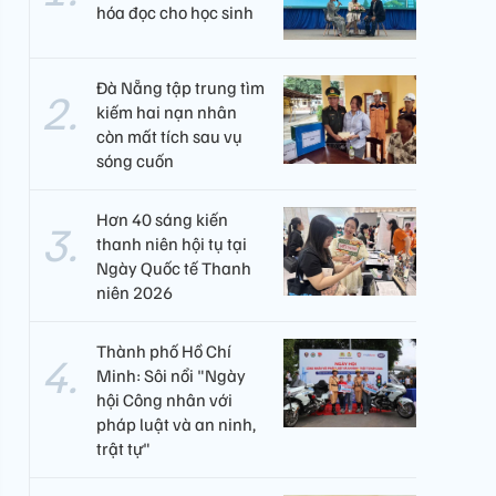
hóa đọc cho học sinh
Đà Nẵng tập trung tìm
kiếm hai nạn nhân
còn mất tích sau vụ
sóng cuốn
Hơn 40 sáng kiến
thanh niên hội tụ tại
Ngày Quốc tế Thanh
niên 2026
Thành phố Hồ Chí
Minh: Sôi nổi "Ngày
hội Công nhân với
pháp luật và an ninh,
trật tự"