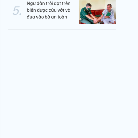
Ngư dân trôi dạt trên
biển được cứu vớt và
đưa vào bờ an toàn