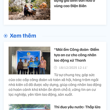
dựng gia đình văn hóa ở
vùng cao Điện Biên
Xem thêm
“Mái ấm Công đoàn- Điểm
tựa an cư cho công nhân
lao động xứ Thanh
18/12/2025 12:11’
Từ sự chung tay, góp sức
của các cấp công đoàn và toàn xã hội, hàng trăm ngôi
nhà kiên cố đã được xây dựng, giúp công nhân lao động
có hoàn cảnh khó khăn ổn định chỗ ở, vững tin an cư
lạc nghiệp, yên tâm lao động, sản xuất.
Thi đua yêu nước: Thắp lửa