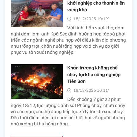
khởi nghiệp cho thanh niên
vùng khó
18/12/2025 10:19’
Với tinh thần vượt khó, dám
nghĩ dám làm, anh Kpă Séo định hướng hợp tác xã phát
triển các ngành nghề phù hợp với điều kiện địa phương
như trồng trọt, chăn nuôi tổng hợp và dịch vụ cơ giới
phục vụ sản xuất nông nghiệp.
Khấn trương khống chế
cháy tại khu công nghiệp
Tiên Sơn
18/12/2025 10:11’
Đến khoảng 7 giờ 22 phút
ngày 18/12, lực lượng Cảnh sát Phòng cháy, chữa cháy
và cứu nạn, cứu hộ đang tiếp tục xử lý tàn dư sau cháy.
Đến thời điểm hiện tại chưa có thiệt hại về người nhưng
nhà xưởng bị hư hỏng nặng.