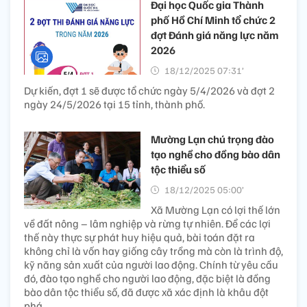
Đại học Quốc gia Thành
phố Hồ Chí Minh tổ chức 2
đợt Đánh giá năng lực năm
2026
18/12/2025 07:31’
Dự kiến, đợt 1 sẽ được tổ chức ngày 5/4/2026 và đợt 2
ngày 24/5/2026 tại 15 tỉnh, thành phố.
Mường Lạn chú trọng đào
tạo nghề cho đồng bào dân
tộc thiểu số
18/12/2025 05:00’
Xã Mường Lạn có lợi thế lớn
về đất nông – lâm nghiệp và rừng tự nhiên. Để các lợi
thế này thực sự phát huy hiệu quả, bài toán đặt ra
không chỉ là vốn hay giống cây trồng mà còn là trình độ,
kỹ năng sản xuất của người lao động. Chính từ yêu cầu
đó, đào tạo nghề cho người lao động, đặc biệt là đồng
bào dân tộc thiểu số, đã được xã xác định là khâu đột
phá.