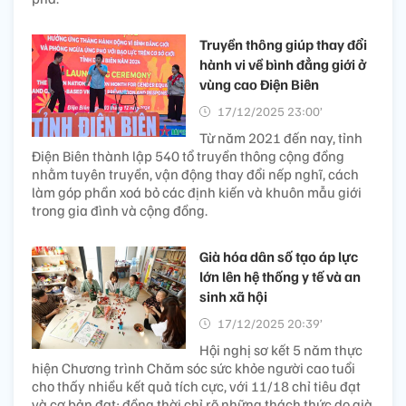
Truyền thông giúp thay đổi
hành vi về bình đẳng giới ở
vùng cao Điện Biên
17/12/2025 23:00’
Từ năm 2021 đến nay, tỉnh
Điện Biên thành lập 540 tổ truyền thông cộng đồng
nhằm tuyên truyền, vận động thay đổi nếp nghĩ, cách
làm góp phần xoá bỏ các định kiến và khuôn mẫu giới
trong gia đình và cộng đồng.
Già hóa dân số tạo áp lực
lớn lên hệ thống y tế và an
sinh xã hội
17/12/2025 20:39’
Hội nghị sơ kết 5 năm thực
hiện Chương trình Chăm sóc sức khỏe người cao tuổi
cho thấy nhiều kết quả tích cực, với 11/18 chỉ tiêu đạt
và cơ bản đạt; đồng thời chỉ rõ những thách thức do già