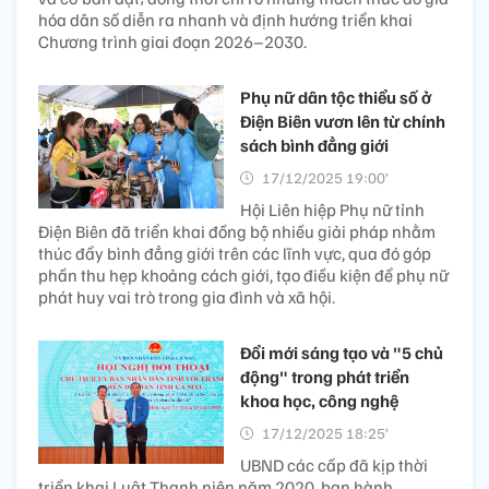
hóa dân số diễn ra nhanh và định hướng triển khai
Chương trình giai đoạn 2026–2030.
Phụ nữ dân tộc thiểu số ở
Điện Biên vươn lên từ chính
sách bình đẳng giới
17/12/2025 19:00’
Hội Liên hiệp Phụ nữ tỉnh
Điện Biên đã triển khai đồng bộ nhiều giải pháp nhằm
thúc đẩy bình đẳng giới trên các lĩnh vực, qua đó góp
phần thu hẹp khoảng cách giới, tạo điều kiện để phụ nữ
phát huy vai trò trong gia đình và xã hội.
Đổi mới sáng tạo và "5 chủ
động" trong phát triển
khoa học, công nghệ
17/12/2025 18:25’
UBND các cấp đã kịp thời
triển khai Luật Thanh niên năm 2020, ban hành