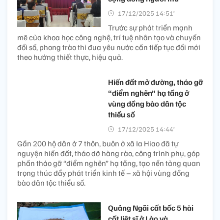
17/12/2025 14:51’
Trước sự phát triển mạnh
mẽ của khoa học công nghệ, trí tuệ nhân tạo và chuyển
đổi số, phong trào thi đua yêu nước cần tiếp tục đổi mới
theo hướng thiết thực, hiệu quả.
Hiến đất mở đường, tháo gỡ
“điểm nghẽn” hạ tầng ở
vùng đồng bào dân tộc
thiểu số
17/12/2025 14:44’
Gần 200 hộ dân ở 7 thôn, buôn ở xã Ia Hiao đã tự
nguyện hiến đất, tháo dỡ hàng rào, công trình phụ, góp
phần tháo gỡ “điểm nghẽn” hạ tầng, tạo nền tảng quan
trọng thúc đẩy phát triển kinh tế – xã hội vùng đồng
bào dân tộc thiểu số.
Quảng Ngãi cất bốc 5 hài
cốt liệt sĩ ở Lào và