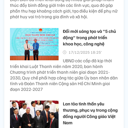
thúc đẩy bình đẳng giới trên các lĩnh vực, qua đó góp
phần thu hẹp khoảng cách giới, tạo điều kiện để phụ nữ
phát huy vai trò trong gia đình và xã hội.
Đổi mới sáng tạo và "5 chủ
động" trong phát triển
khoa học, công nghệ
17/12/2025 18:25’
UBND các cấp đã kịp thời
triển khai Luật Thanh niên năm 2020, ban hành
Chương trình phát triển thanh niên giai đoạn 2021-
2030, Quy chế phối hợp công tác giữa Ủy ban nhân dân
tỉnh và Đoàn Thanh niên Cộng sản Hồ Chí Minh giai
đoạn 2022-2027
Lan tỏa tinh thần yêu
thương, phục vụ trong cộng
đồng người Công giáo Việt
Nam