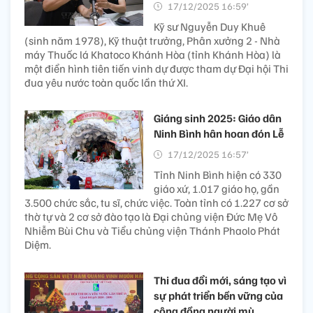
17/12/2025 16:59’
Kỹ sư Nguyễn Duy Khuê
(sinh năm 1978), Kỹ thuật trưởng, Phân xưởng 2 - Nhà
máy Thuốc lá Khatoco Khánh Hòa (tỉnh Khánh Hòa) là
một điển hình tiên tiến vinh dự được tham dự Đại hội Thi
đua yêu nước toàn quốc lần thứ XI.
Giáng sinh 2025: Giáo dân
Ninh Bình hân hoan đón Lễ
17/12/2025 16:57’
Tỉnh Ninh Bình hiện có 330
giáo xứ, 1.017 giáo họ, gần
3.500 chức sắc, tu sĩ, chức việc. Toàn tỉnh có 1.227 cơ sở
thờ tự và 2 cơ sở đào tạo là Đại chủng viện Đức Mẹ Vô
Nhiễm Bùi Chu và Tiểu chủng viện Thánh Phaolo Phát
Diệm.
Thi đua đổi mới, sáng tạo vì
sự phát triển bền vững của
cộng đồng người mù