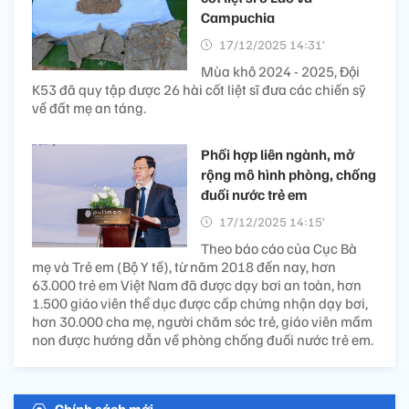
Campuchia
17/12/2025 14:31’
Mùa khô 2024 - 2025, Đội
K53 đã quy tập được 26 hài cốt liệt sĩ đưa các chiến sỹ
về đất mẹ an táng.
Phối hợp liên ngành, mở
rộng mô hình phòng, chống
đuối nước trẻ em
17/12/2025 14:15’
Theo báo cáo của Cục Bà
mẹ và Trẻ em (Bộ Y tế), từ năm 2018 đến nay, hơn
63.000 trẻ em Việt Nam đã được dạy bơi an toàn, hơn
1.500 giáo viên thể dục được cấp chứng nhận dạy bơi,
hơn 30.000 cha mẹ, người chăm sóc trẻ, giáo viên mầm
non được hướng dẫn về phòng chống đuối nước trẻ em.
Chính sách mới