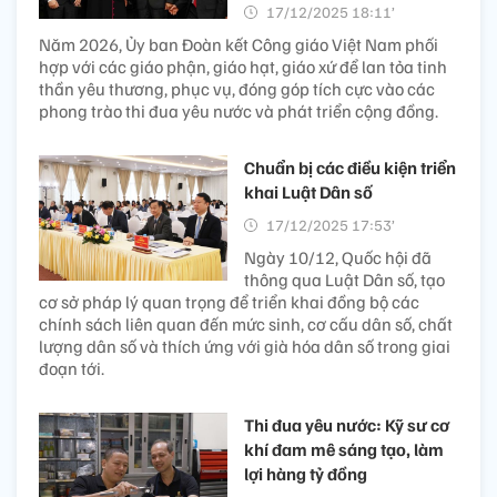
17/12/2025 18:11’
Năm 2026, Ủy ban Đoàn kết Công giáo Việt Nam phối
hợp với các giáo phận, giáo hạt, giáo xứ để lan tỏa tinh
thần yêu thương, phục vụ, đóng góp tích cực vào các
phong trào thi đua yêu nước và phát triển cộng đồng.
Chuẩn bị các điều kiện triển
khai Luật Dân số
17/12/2025 17:53’
Ngày 10/12, Quốc hội đã
thông qua Luật Dân số, tạo
cơ sở pháp lý quan trọng để triển khai đồng bộ các
chính sách liên quan đến mức sinh, cơ cấu dân số, chất
lượng dân số và thích ứng với già hóa dân số trong giai
đoạn tới.
Thi đua yêu nước: Kỹ sư cơ
khí đam mê sáng tạo, làm
lợi hàng tỷ đồng