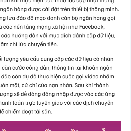
hăn khi thực hiện các thao tác cập nhật thông
ngân hàng được cài đặt trên thiết bị thông minh.
ượng lừa đảo đã mạo danh cán bộ ngân hàng gọi
ua các nền tảng mạng xã hội như Facebook,
o các hướng dẫn với mục đích đánh cắp dữ liệu,
hậm chí lừa chuyển tiền.
đối tượng yêu cầu cung cấp các dữ liệu cá nhân
t căn cước công dân, thông tin tài khoản ngân
a đảo còn dụ dỗ thực hiện cuộc gọi video nhằm
uôn mặt, cử chỉ của nạn nhân. Sau khi thành
 tượng sẽ dễ dàng đăng nhập được vào các ứng
hanh toán trực tuyến giao với các dịch chuyển
để chiếm đoạt tài sản.