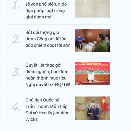
số vào phổ biến, giáo
dục pháp luật trong
giai đoạn mới
Bắt đối tượng giả
danh Công an để lừa
đảo chiếm đoạt tài sản
Quyết liệt tháo gỡ
điểm nghẽn, bảo đảm
hoàn thành mục tiêu
Nghị quyết 57-NQ/TW
Chủ tịch Quốc hội
Trần Thanh Mẫn tiếp
Đại sứ Hoa Kỳ Jennifer
Wicks