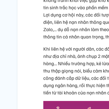
không tránh khỏi việc gặp khó k
tin sinh trắc học vào phần mềm 
Lợi dụng cơ hội này, các đối t
điện, liên hệ nạn nhân thông q
Zalo,... dụ dỗ nạn nhân làm the
thông tin cá nhân quan trọng, t
Khi liên hệ với người dân, các 
như địa chỉ nhà, ảnh chụp 2 mặ
hàng... Nhiều trường hợp, kẻ lừ
thu thập giọng nói, biểu cảm kh
công đánh cắp dữ liệu, các đối
dụng ngân hàng, rồi thực hiện t
tiền từ tài khoản của nạn nhân 