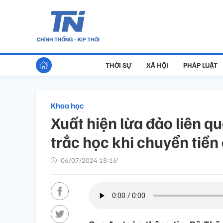
THỜI SỰ
XÃ HỘI
PHÁP LUẬT
Khoa học
Xuất hiện lừa đảo liên q
trắc học khi chuyển tiền
06/07/2024 18:16’