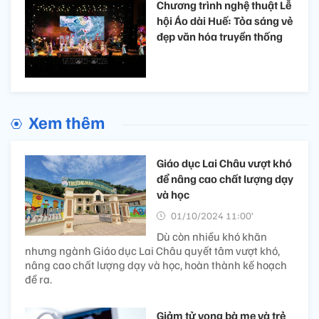
Chương trình nghệ thuật Lễ
hội Áo dài Huế: Tỏa sáng vẻ
đẹp văn hóa truyền thống
Xem thêm
Giáo dục Lai Châu vượt khó
để nâng cao chất lượng dạy
và học
01/10/2024 11:00’
Dù còn nhiều khó khăn
nhưng ngành Giáo dục Lai Châu quyết tâm vượt khó,
nâng cao chất lượng dạy và học, hoàn thành kế hoạch
đề ra.
Giảm tử vong bà mẹ và trẻ