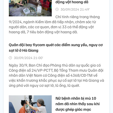
động vật hoang dã
30/09/2024 21:49’
Chỉ tính riêng trong tháng
9/2024, ngành Kiểm lâm đã tiếp nhận, chăm sóc từ
người dân, các cơ quan, đơn vị 33 cá thể động vật
hoang dã, 7 tiêu bản động vật hoang dã.
Quân đội bay flycam quét các điểm xung yếu, nguy cơ
sạt lở ở Hà Giang
30/09/2024 21:00’
Ngày 30/9, Ban Chỉ đạo Phòng thủ dân sự quốc gia có
Công điện số 24/VP-PCTT, Bộ Tổng Tham mưu Quân đội
nhân dân Việt Nam có Công điện số 4368/CĐ-TM về
việc khẩn trương khắc phục sự cố sạt lở tại Hà Giang và
ứng phó với nguy cơ sạt lở, lũ ống, lũ quét.
Nữ bệnh nhân bị mù 10
năm đã nhìn thấy sau khi
được ghép giác mạc