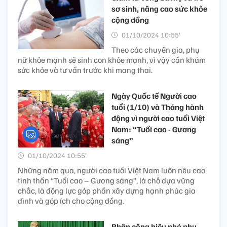
sơ sinh, nâng cao sức khỏe
cộng đồng
01/10/2024 10:55’
Theo các chuyên gia, phụ
nữ khỏe mạnh sẽ sinh con khỏe mạnh, vì vậy cần khám
sức khỏe và tư vấn trước khi mang thai.
Ngày Quốc tế Người cao
tuổi (1/10) và Tháng hành
động vì người cao tuổi Việt
Nam: “Tuổi cao - Gương
sáng”
01/10/2024 10:55’
Những năm qua, người cao tuổi Việt Nam luôn nêu cao
tinh thần “Tuổi cao – Gương sáng”, là chỗ dựa vững
chắc, là động lực góp phần xây dựng hạnh phúc gia
đình và góp ích cho cộng đồng.
Phân công hiệu phó phụ