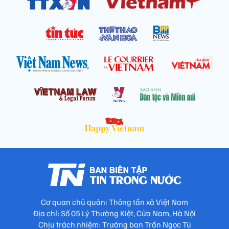
Cơ quan chủ quản: Thông tấn xã Việt Nam
Địa chỉ: Số 05 Lý Thường Kiệt, Cửa Nam, Hà Nội
Chịu trách nhiệm: Trưởng ban Trần Ngọc Tú