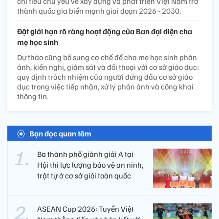
chỉ tiêu chủ yếu về xây dựng và phát triển Việt Nam trở
thành quốc gia biển mạnh giai đoạn 2026 - 2030.
Đặt giới hạn rõ ràng hoạt động của Ban đại diện cha
mẹ học sinh
Dự thảo cũng bổ sung cơ chế để cha mẹ học sinh phản
ánh, kiến nghị, giám sát và đối thoại với cơ sở giáo dục;
quy định trách nhiệm của người đứng đầu cơ sở giáo
dục trong việc tiếp nhận, xử lý phản ánh và công khai
thông tin.
Bạn đọc quan tâm
Ba thành phố giành giải A tại
Hội thi lực lượng bảo vệ an ninh,
trật tự ở cơ sở giỏi toàn quốc
ASEAN Cup 2026: Tuyển Việt