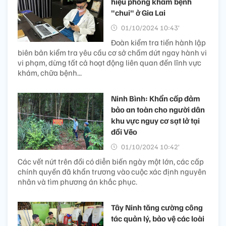
hiệu phòng khám bệnh
"chui" ở Gia Lai
01/10/2024 10:43’
Đoàn kiểm tra tiến hành lập
biên bản kiểm tra yêu cầu cơ sở chấm dứt ngay hành vi
vi phạm, dừng tất cả hoạt động liên quan đến lĩnh vực
khám, chữa bệnh...
Ninh Bình: Khẩn cấp đảm
bảo an toàn cho người dân
khu vực nguy cơ sạt lở tại
đồi Vẽo
01/10/2024 10:42’
Các vết nứt trên đồi có diễn biến ngày một lớn, các cấp
chính quyền đã khẩn trương vào cuộc xác định nguyên
nhân và tìm phương án khắc phục.
Tây Ninh tăng cường công
tác quản lý, bảo vệ các loài