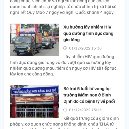
công chức, viên chức và người lao động của các cơ
quan hành chính, sự nghiệp, tổ chức chính trị-xã hội sẽ
nghỉ Tết Quý Mão 7 ngày và nghỉ Quốc khánh 4 ngày.
Xu hướng lây nhiễm HIV
qua đường tình dục đang
gia tăng
01/12/2022 15:30’
Lây nhiễm HIV qua đường
tình dục đang gia tăng và đã vượt qua xu hướng lây
nhiễm qua đường máu, tiềm ẩn nguy cơ HIV sẽ tiếp tục
lây lan cho cộng đồng.
Bé trai 5 tuổi tử vong tại
trường Mầm non ở Bình
Định do có bệnh lý về phổi
01/12/2022 15:16’
Kết quả trưng cầu giám định
pháp y, cơ quan chức năng khẳng định, cháu T.H.A tử