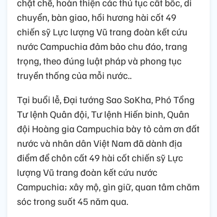
chặt chẽ, hoàn thiện các thủ tục cất bốc, di
chuyển, bàn giao, hồi hương hài cốt 49
chiến sỹ Lực lượng Vũ trang đoàn kết cứu
nước Campuchia đảm bảo chu đáo, trang
trọng, theo đúng luật pháp và phong tục
truyền thống của mỗi nước..
Tại buổi lễ, Đại tướng Sao SoKha, Phó Tổng
Tư lệnh Quân đội, Tư lệnh Hiến binh, Quân
đội Hoàng gia Campuchia bày tỏ cảm ơn đất
nước và nhân dân Việt Nam đã dành địa
điểm để chôn cất 49 hài cốt chiến sỹ Lực
lượng Vũ trang đoàn kết cứu nước
Campuchia; xây mộ, gìn giữ, quan tâm chăm
sóc trong suốt 45 năm qua.