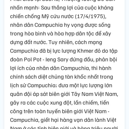
nhấn mạnh: Sau thắng lợi của cuộc kháng
chiến chống Mỹ cứu nước (17/4/1975),
nhân dân Campuchia hy vọng được sống
trong hòa bình và hòa hợp dân tộc để xây
dựng đất nước. Tuy nhiên, cách mạng
Campuchia đã bị lực lượng Khmer đỏ do tập
đoàn Pol Pot - Ieng Sary đứng đầu, phản bội
lợi ích của nhân dân Campuchia, thi hành
chính sách diệt chủng tàn khốc nhất trong
lịch sử Campuchia; đưa một lực lượng lớn
quân đội áp sát biên giới Tây Nam Việt Nam,
gây ra các cuộc xung đột, lấn chiếm, tiến
công trên toàn tuyến biên giới Việt Nam -
Campuchia, giết hại hàng vạn dân lành Việt
Nam ở các tỉnh biên giới và hàng triệu người