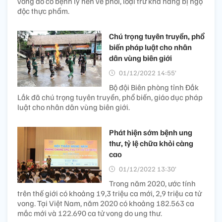
vong do có bệnh lý nền về phổi, loại trừ khả năng bị ngộ
độc thực phẩm.
Chú trọng tuyên truyền, phổ
biến pháp luật cho nhân
dân vùng biên giới
01/12/2022 14:55’
Bộ đội Biên phòng tỉnh Đắk
Lắk đã chú trọng tuyên truyền, phổ biến, giáo dục pháp
luật cho nhân dân vùng biên giới.
Phát hiện sớm bệnh ung
thư, tỷ lệ chữa khỏi càng
cao
01/12/2022 13:30’
Trong năm 2020, ước tính
trên thế giới có khoảng 19,3 triệu ca mới, 2,9 triệu ca tử
vong. Tại Việt Nam, năm 2020 có khoảng 182.563 ca
mắc mới và 122.690 ca tử vong do ung thư.