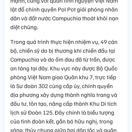
mạnh, cùng với quân tình nguyện Việt Nam
lật đổ chính quyền Pol Pot giải phóng nhân
dân và đất nước Campuchia thoát khỏi nạn
diệt chủng.
Trong quá trình thực hiện nhiệm vụ, 49 cán
bộ, chiến sỹ do bị thương khi chiến đấu tại
Campuchia và do ốm đau đã từ trần, được
an táng tại đây. Khu vực này được Bộ Quốc
phòng Việt Nam giao Quân khu 7, trực tiếp
là Sư đoàn 302 cùng cấp ủy, chính quyền
địa phương xây dựng thành nghĩa trang và
đầu tư, tôn tạo, nâng cấp thành Khu Di tích
lịch sử Đoàn 125. Đây chính là biểu tượng
của tình đoàn kết, gắn bó hữu nghị, trong
sáng, thủy chung giữa hai dân tộc và quân