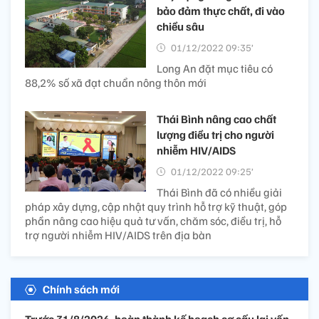
bảo đảm thực chất, đi vào
chiều sâu
01/12/2022 09:35’
Long An đặt mục tiêu có
88,2% số xã đạt chuẩn nông thôn mới
Thái Bình nâng cao chất
lượng điều trị cho người
nhiễm HIV/AIDS
01/12/2022 09:25’
Thái Bình đã có nhiều giải
pháp xây dựng, cập nhật quy trình hỗ trợ kỹ thuật, góp
phần nâng cao hiệu quả tư vấn, chăm sóc, điều trị, hỗ
trợ người nhiễm HIV/AIDS trên địa bàn
Chính sách mới
Trước 31/8/2026, hoàn thành kế hoạch cơ cấu lại vốn