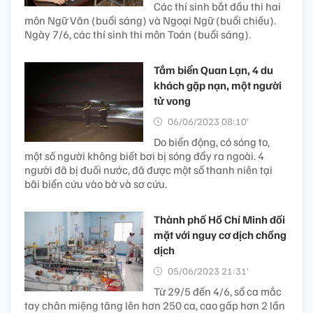
Các thí sinh bắt đầu thi hai
môn Ngữ Văn (buổi sáng) và Ngoại Ngữ (buổi chiều).
Ngày 7/6, các thí sinh thi môn Toán (buổi sáng).
Tắm biển Quan Lạn, 4 du
khách gặp nạn, một người
tử vong
06/06/2023 08:10’
Do biển động, có sóng to,
một số người không biết bơi bị sóng đẩy ra ngoài. 4
người đã bị đuối nước, đã được một số thanh niên tại
bãi biển cứu vào bờ và sơ cứu.
Thành phố Hồ Chí Minh đối
mặt với nguy cơ dịch chồng
dịch
05/06/2023 21:31’
Từ 29/5 đến 4/6, số ca mắc
tay chân miệng tăng lên hơn 250 ca, cao gấp hơn 2 lần