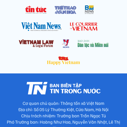
Cơ quan chủ quản: Thông tấn xã Việt Nam
Địa chỉ: Số 05 Lý Thường Kiệt, Cửa Nam, Hà Nội
Chịu trách nhiệm: Trưởng ban Trần Ngọc Tú
Phó Trưởng ban: Hoàng Như Hoa, Nguyễn Văn Nhật, Lê Thị