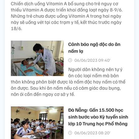
Chiến dịch uống Vitamin A bổ sung cho trẻ nguy cơ
thiếu Vitamin A được triển khai đồng loạt ngày 8-9/6.
Những trẻ chưa được uống Vitamin A trong hai ngày
này sẽ uống vét tại các trạm y tế, kết thúc trước ngày
18/6.
Cảnh báo ngộ độc do ăn
nấm lạ
06/06/2023 09:40’
Người dân không nên tự ý
ăn các loại nấm mà bản
thân không phân biệt được là nấm độc hay nấm có thể
ăn được. Sau khi ăn nấm nếu có cảm giác đau bụng,
nôn ói cần đến ngay cơ sở y tế.
Đà Nẵng: Gần 15.500 học
sinh bước vào Kỳ tuyển sinh
lớp 10 Trung học Phổ thông
06/06/2023 08:20’