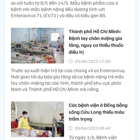
so với tuần từ 8/5 đến 14/5. Mẫu bệnh phẩm của 6
bệnh nhi mắc bệnh nặng đều dương tính với
Enterovirus 71 (EV71) và đều có kiểu gen B5.
Thành phố Hồ Chí Minh:
Bệnh tay chân miệng gia
tăng, nguy cơ thiếu thuốc
điều trị
05/06/2023 17:00’
Trước sự xuất hiện trở lại của chủng virus Enterovirus,
thời gian tới dự báo gia tăng số ca bệnh nặng trẻ mắc
tay chân miệng tại các tỉnh, thành phố khu vực phía
Nam và Thành phố Hồ Chí Minh nói riêng.
Các bệnh viện ở Đồng bằng
sông Cửu Long thiếu máu
trầm trọng
05/06/2023 08:45’
Từ ngày 1/6, Bệnh viện