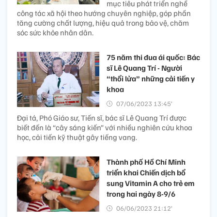
mục tiêu phát triển nghề
công tác xã hội theo hướng chuyên nghiệp, góp phần
tăng cường chất lượng, hiệu quả trong bảo vệ, chăm
sóc sức khỏe nhân dân.
75 năm thi đua ái quốc: Bác
sĩ Lê Quang Trí - Người
“thổi lửa” những cải tiến y
khoa
07/06/2023 13:45’
Đại tá, Phó Giáo sư, Tiến sĩ, bác sĩ Lê Quang Trí được
biết đến là “cây sáng kiến” với nhiều nghiên cứu khoa
học, cải tiến kỹ thuật gây tiếng vang.
Thành phố Hồ Chí Minh
triển khai Chiến dịch bổ
sung Vitamin A cho trẻ em
trong hai ngày 8-9/6
06/06/2023 21:12’