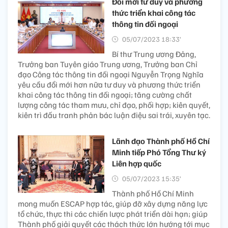
Đổi mới tư duy và phương
thức triển khai công tác
thông tin đối ngoại
05/07/2023 18:33’
Bí thư Trung ương Đảng,
Trưởng ban Tuyên giáo Trung ương, Trưởng ban Chỉ
đạo Công tác thông tin đối ngoại Nguyễn Trọng Nghĩa
yêu cầu đổi mới hơn nữa tư duy và phương thức triển
khai công tác thông tin đối ngoại; tăng cường chất
lượng công tác tham mưu, chỉ đạo, phối hợp; kiên quyết,
kiên trì đấu tranh phản bác luận điệu sai trái, xuyên tạc.
Lãnh đạo Thành phố Hồ Chí
Minh tiếp Phó Tổng Thư ký
Liên hợp quốc
05/07/2023 15:35’
Thành phố Hồ Chí Minh
mong muốn ESCAP hợp tác, giúp đỡ xây dựng năng lực
tổ chức, thực thi các chiến lược phát triển dài hạn; giúp
Thành phố giải quyết các thách thức lớn hướng tới mục