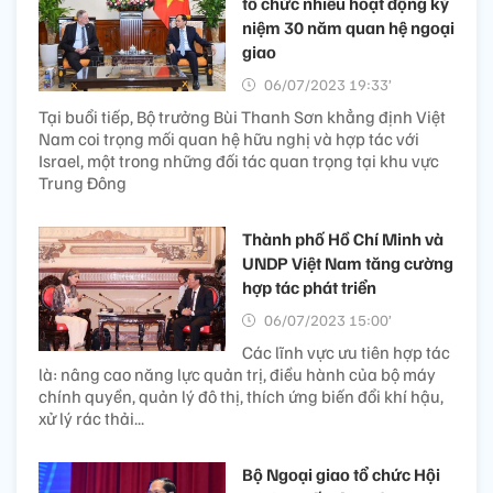
tổ chức nhiều hoạt động kỷ
niệm 30 năm quan hệ ngoại
giao
06/07/2023 19:33’
Tại buổi tiếp, Bộ trưởng Bùi Thanh Sơn khẳng định Việt
Nam coi trọng mối quan hệ hữu nghị và hợp tác với
Israel, một trong những đối tác quan trọng tại khu vực
Trung Đông
Thành phố Hồ Chí Minh và
UNDP Việt Nam tăng cường
hợp tác phát triển
06/07/2023 15:00’
Các lĩnh vực ưu tiên hợp tác
là: nâng cao năng lực quản trị, điều hành của bộ máy
chính quyền, quản lý đô thị, thích ứng biến đổi khí hậu,
xử lý rác thải...
Bộ Ngoại giao tổ chức Hội