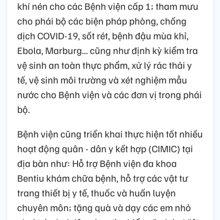
khí nén cho các Bệnh viện cấp 1; tham mưu
cho phái bộ các biện pháp phòng, chống
dịch COVID-19, sốt rét, bệnh đậu mùa khỉ,
Ebola, Marburg... cũng như định kỳ kiểm tra
vệ sinh an toàn thực phẩm, xử lý rác thải y
tế, vệ sinh môi trường và xét nghiệm mẫu
nước cho Bệnh viện và các đơn vị trong phái
bộ.
Bệnh viện cũng triển khai thực hiện tốt nhiều
hoạt động quân - dân y kết hợp (CIMIC) tại
địa bàn như: Hỗ trợ Bệnh viện đa khoa
Bentiu khám chữa bệnh, hỗ trợ các vật tư
trang thiết bị y tế, thuốc và huấn luyện
chuyên môn; tặng quà và dạy các em nhỏ