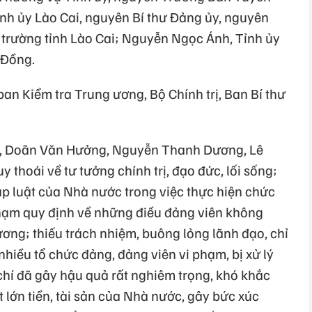
ành ủy Lào Cai, nguyên Bí thư Đảng ủy, nguyên
trường tỉnh Lào Cai; Nguyễn Ngọc Ánh, Tỉnh ủy
 Đồng.
ban Kiểm tra Trung ương, Bộ Chính trị, Ban Bí thư
h, Doãn Văn Hưởng, Nguyễn Thanh Dương, Lê
 thoái về tư tưởng chính trị, đạo đức, lối sống;
p luật của Nhà nước trong việc thực hiện chức
phạm quy định về những điều đảng viên không
ơng; thiếu trách nhiệm, buông lỏng lãnh đạo, chỉ
 nhiều tổ chức đảng, đảng viên vi phạm, bị xử lý
chí đã gây hậu quả rất nghiêm trọng, khó khắc
ất lớn tiền, tài sản của Nhà nước, gây bức xúc