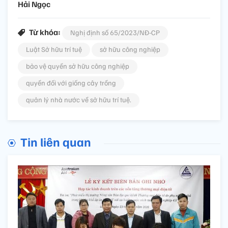
Hải Ngọc
Từ khóa:
Nghị định số 65/2023/NĐ-CP
Luật Sở hữu trí tuệ
sở hữu công nghiệp
bảo vệ quyền sở hữu công nghiệp
quyền đối với giống cây trồng
quản lý nhà nước về sở hữu trí tuệ.
Tin liên quan