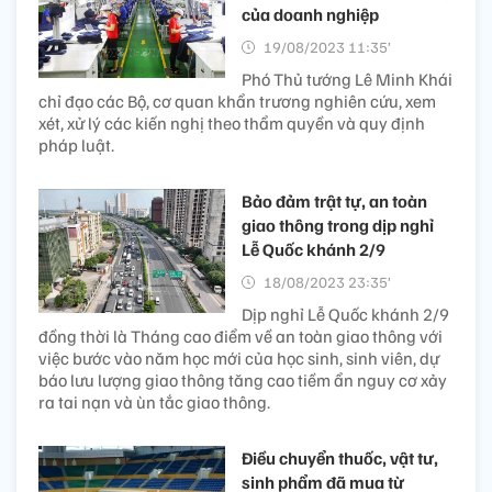
của doanh nghiệp
19/08/2023 11:35’
Phó Thủ tướng Lê Minh Khái
chỉ đạo các Bộ, cơ quan khẩn trương nghiên cứu, xem
xét, xử lý các kiến nghị theo thẩm quyền và quy định
pháp luật.
Bảo đảm trật tự, an toàn
giao thông trong dịp nghỉ
Lễ Quốc khánh 2/9
18/08/2023 23:35’
Dịp nghỉ Lễ Quốc khánh 2/9
đồng thời là Tháng cao điểm về an toàn giao thông với
việc bước vào năm học mới của học sinh, sinh viên, dự
báo lưu lượng giao thông tăng cao tiềm ẩn nguy cơ xảy
ra tai nạn và ùn tắc giao thông.
Điều chuyển thuốc, vật tư,
sinh phẩm đã mua từ