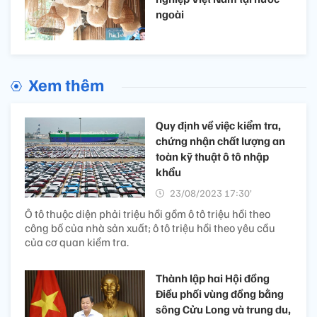
ngoài
Xem thêm
Quy định về việc kiểm tra,
chứng nhận chất lượng an
toàn kỹ thuật ô tô nhập
khẩu
23/08/2023 17:30’
Ô tô thuộc diện phải triệu hồi gồm ô tô triệu hồi theo
công bố của nhà sản xuất; ô tô triệu hồi theo yêu cầu
của cơ quan kiểm tra.
Thành lập hai Hội đồng
Điều phối vùng đồng bằng
sông Cửu Long và trung du,