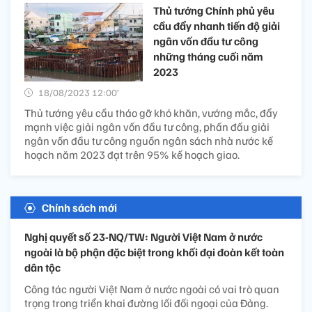
Thủ tướng Chính phủ yêu
cầu đẩy nhanh tiến độ giải
ngân vốn đầu tư công
những tháng cuối năm
2023
18/08/2023 12:00’
Thủ tướng yêu cầu tháo gỡ khó khăn, vướng mắc, đẩy
mạnh việc giải ngân vốn đầu tư công, phấn đấu giải
ngân vốn đầu tư công nguồn ngân sách nhà nước kế
hoạch năm 2023 đạt trên 95% kế hoạch giao.
Chính sách mới
Nghị quyết số 23-NQ/TW: Người Việt Nam ở nước
ngoài là bộ phận đặc biệt trong khối đại đoàn kết toàn
dân tộc
Công tác người Việt Nam ở nước ngoài có vai trò quan
trọng trong triển khai đường lối đối ngoại của Đảng.