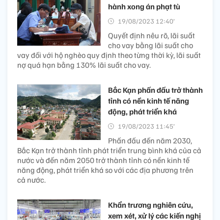
hành xong án phạt tù
19/08/2023 12:40’
Quyết định nêu rõ, lãi suất
cho vay bằng lãi suất cho
vay đối với hộ nghèo quy định theo từng thời kỳ, lãi suất
nợ quá hạn bằng 130% lãi suất cho vay.
Bắc Kạn phấn đấu trở thành
tỉnh có nền kinh tế năng
động, phát triển khá
19/08/2023 11:45’
Phấn đấu đến năm 2030,
Bắc Kạn trở thành tỉnh phát triển trung bình khá của cả
nước và đến năm 2050 trở thành tỉnh có nền kinh tế
năng động, phát triển khá so với các địa phương trên
cả nước.
Khẩn trương nghiên cứu,
xem xét, xử lý các kiến nghị