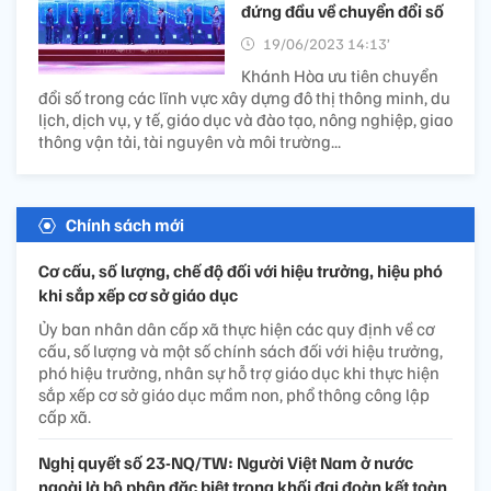
đứng đầu về chuyển đổi số
19/06/2023 14:13’
Khánh Hòa ưu tiên chuyển
đổi số trong các lĩnh vực xây dựng đô thị thông minh, du
lịch, dịch vụ, y tế, giáo dục và đào tạo, nông nghiệp, giao
thông vận tải, tài nguyên và môi trường...
Chính sách mới
Cơ cấu, số lượng, chế độ đối với hiệu trưởng, hiệu phó
khi sắp xếp cơ sở giáo dục
Ủy ban nhân dân cấp xã thực hiện các quy định về cơ
cấu, số lượng và một số chính sách đối với hiệu trưởng,
phó hiệu trưởng, nhân sự hỗ trợ giáo dục khi thực hiện
sắp xếp cơ sở giáo dục mầm non, phổ thông công lập
cấp xã.
Nghị quyết số 23-NQ/TW: Người Việt Nam ở nước
ngoài là bộ phận đặc biệt trong khối đại đoàn kết toàn