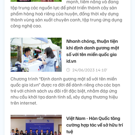
mạnh, tiềm năng và đang
tập trung các nguồn lực để phát triển thành cây sản
phẩm hàng hoá riêng của huyện, đồng thời xây dựng
thành vùng sản xuất chuyên canh, tập trung ứng dụng
công nghệ cao.
Nhanh chóng, thuận tiện
khi định danh gương mặt
số với tên miền quốc gia
id.vn
24/06/2023 14:10’
Chương trình “Định danh gương mặt số với tên miền
quốc gia id.vn” được ra đời để dành riêng cho các bạn
trẻ với chính sách ưu đãi rất đặc biệt, nhằm đáp ứng
nhu cầu khởi tạo danh tính số, xây dựng thương hiệu
trên internet.
Việt Nam - Hàn Quốc tăng
cường hợp tác về sở hữu trí
tuệ