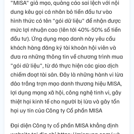
"MISA" giả mạo, quảng cáo sai lệch với nội
dung kêu gọi cá nhân bỏ tiền đầu tư vào
hình thức có tên "gói dữ liệu" để nhận được
mức lợi nhuận cao (lên tới 40%-50% số tiền
đầu tư). Ứng dụng mạo danh này yêu cầu
khách hàng đăng ký tài khoản hội viên và
đưa ra những thông tin về chương trình mua
"gói dữ liệu", từ đó thực hiện các giao dịch
chiếm đoạt tài sản. Đây là những hành vi lừa
đảo trắng trợn mạo danh thương hiệu MISA,
lợi dụng mạng xã hội, công nghệ tinh vi, gây
thiệt hại kinh tế cho người bị lừa và gây tổn
hại uy tín của Công ty Cổ phần MISA
Đại diện Công ty cổ phần MISA khẳng định
website tại địa chỉ https://misavnp.com/ và