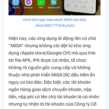
Hình ảnh app mạo danh MISA lừa đảo.
(Ảnh/MIC/TTXVN phát)
Hiện nay, các ứng dụng di động tên có chữ
"MISA" nhưng không cài đặt từ kho ứng
dụng (Apple store/Google CH) mà qua link
tải file APK, IPA được cá nhân, tổ chức
không rõ nguồn gốc cung cấp và không
thuộc nhà phát triển MISA JSC đều tiềm ẩn
nguy cơ lừa đảo. Đặc biệt, các tài khoản
ngân hàng giao dịch chuyển khoản, nộp
tiền, nộp phí có tên chủ tài khoản là cá nhân
nhưng tự nhận là tài khoản của Công ty Cổ