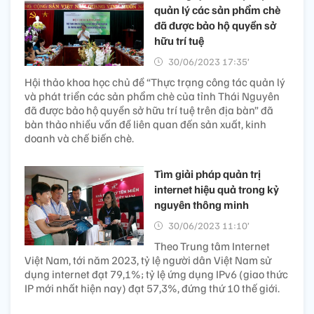
quản lý các sản phẩm chè
đã được bảo hộ quyền sở
hữu trí tuệ
30/06/2023 17:35’
Hội thảo khoa học chủ đề “Thực trạng công tác quản lý
và phát triển các sản phẩm chè của tỉnh Thái Nguyên
đã được bảo hộ quyền sở hữu trí tuệ trên địa bàn” đã
bàn thảo nhiều vấn đề liên quan đến sản xuất, kinh
doanh và chế biến chè.
Tìm giải pháp quản trị
internet hiệu quả trong kỷ
nguyên thông minh
30/06/2023 11:10’
Theo Trung tâm Internet
Việt Nam, tới năm 2023, tỷ lệ người dân Việt Nam sử
dụng internet đạt 79,1%; tỷ lệ ứng dụng IPv6 (giao thức
IP mới nhất hiện nay) đạt 57,3%, đứng thứ 10 thế giới.