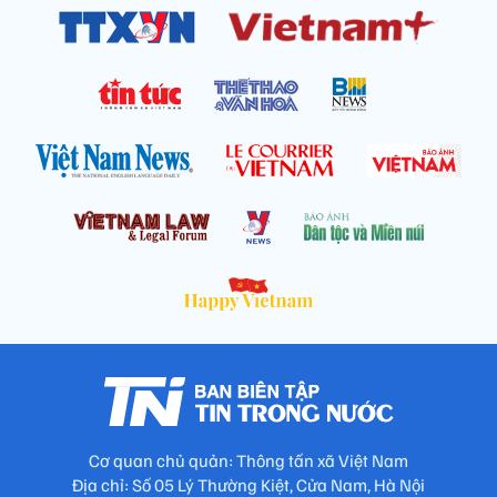
Cơ quan chủ quản: Thông tấn xã Việt Nam
Địa chỉ: Số 05 Lý Thường Kiệt, Cửa Nam, Hà Nội