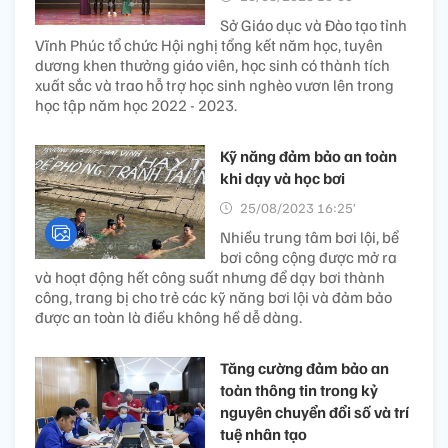
Sở Giáo dục và Đào tạo tỉnh
Vĩnh Phúc tổ chức Hội nghị tổng kết năm học, tuyên
dương khen thưởng giáo viên, học sinh có thành tích
xuất sắc và trao hỗ trợ học sinh nghèo vươn lên trong
học tập năm học 2022 - 2023.
Kỹ năng đảm bảo an toàn
khi dạy và học bơi
25/08/2023 16:25’
Nhiều trung tâm bơi lội, bể
bơi công cộng được mở ra
và hoạt động hết công suất nhưng để dạy bơi thành
công, trang bị cho trẻ các kỹ năng bơi lội và đảm bảo
được an toàn là điều không hề dễ dàng.
Tăng cường đảm bảo an
toàn thông tin trong kỷ
nguyên chuyển đổi số và trí
tuệ nhân tạo