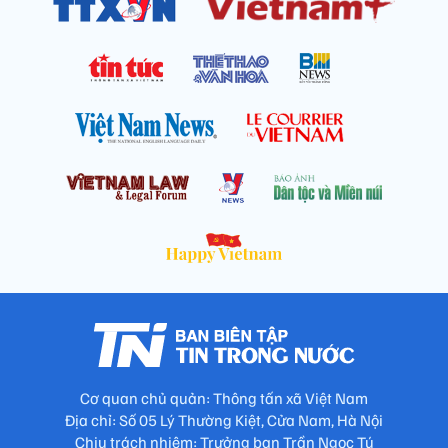
Cơ quan chủ quản: Thông tấn xã Việt Nam
Địa chỉ: Số 05 Lý Thường Kiệt, Cửa Nam, Hà Nội
Chịu trách nhiệm: Trưởng ban Trần Ngọc Tú