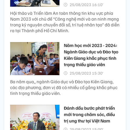
25/08/2023 16:10’
Hội thảo và Triển lãm An toàn thông tin khu vực phía
Nam 2023 với chủ đề “Công nghệ mới và an ninh mạng
trong kỷ nguyên chuyển đổi số, trí tuệ nhân tạo” đã diễn
ra tại Thành phố Hồ Chí Minh.
Năm học mới 2023 - 2024:
Ngành Giáo dục và Đào tạo
Kiên Giang khắc phục tình
trạng thiếu giáo viên
25/08/2023 15:30’
Ba năm qua,, ngành Giáo dục và Đào tạo Kiên Giang,
các địa phương, đơn vị đã có nhiều cố gắng khắc phục
tình trạng thiếu giáo viên.
Đánh dấu bước phát triển
mới trong chăm sóc, điều
trị ung thư tại Việt Nam
25/08/2023 15:00’