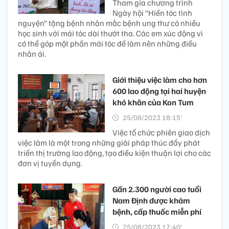
Tham gia chương trình
Ngày hội “Hiến tóc tình
nguyện” tặng bệnh nhân mắc bệnh ung thư có nhiều
học sinh với mái tóc dài thướt tha. Các em xúc động vì
có thể góp một phần mái tóc để làm nên những điều
nhân ái.
Giới thiệu việc làm cho hơn
600 lao động tại hai huyện
khó khăn của Kon Tum
25/08/2023 18:15’
Việc tổ chức phiên giao dịch
việc làm là một trong những giải pháp thúc đẩy phát
triển thị trường lao động, tạo điều kiện thuận lợi cho các
đơn vị tuyển dụng.
Gần 2.300 người cao tuổi
Nam Định được khám
bệnh, cấp thuốc miễn phí
25/08/2023 17:40’