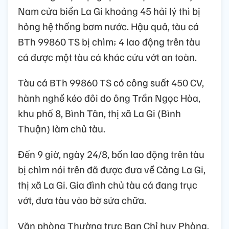
Nam cửa biển La Gi khoảng 45 hải lý thì bị
hỏng hệ thống bơm nước. Hậu quả, tàu cá
BTh 99860 TS bị chìm; 4 lao động trên tàu
cá được một tàu cá khác cứu vớt an toàn.
Tàu cá BTh 99860 TS có công suất 450 CV,
hành nghề kéo đôi do ông Trần Ngọc Hòa,
khu phố 8, Bình Tân, thị xã La Gi (Bình
Thuận) làm chủ tàu.
Đến 9 giờ, ngày 24/8, bốn lao động trên tàu
bị chìm nói trên đã được đưa về Cảng La Gi,
thị xã La Gi. Gia đình chủ tàu cá đang trục
vớt, đưa tàu vào bờ sửa chữa.
Văn phòng Thường trực Ban Chỉ huy Phòng,