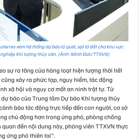
terres xem hệ thống dự báo lũ quét, sạt lở đất cho khu vực
nghiệp Khí tượng thủy văn. (Ảnh: Minh Đức/TTXVN)
o sự ra tăng của hàng loạt hiện tượng thời tiết
ai cũng xảy ra phức tạp, nguy hiểm, tác động
nh xã hội và nguy cơ mất an ninh trật tự. Từ
in dự báo của Trung tâm Dự báo Khí tượng thủy
cảnh báo tác động trực tiếp đến con người, cơ sở
đồng chủ động hơn trong ứng phó, phòng chống
Liên quan đến nội dung này, phóng viên TTXVN thực
ng ứng phó thiên tai".