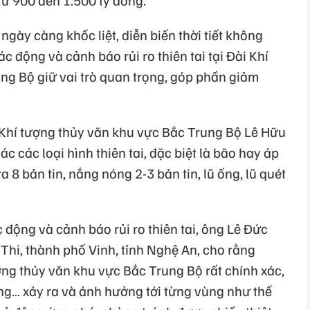
ngày càng khốc liệt, diễn biến thời tiết không
ác động và cảnh báo rủi ro thiên tai tại Đài Khí
ng Bộ giữ vai trò quan trọng, góp phần giảm
Khí tượng thủy văn khu vực Bắc Trung Bộ Lê Hữu
c các loại hình thiên tai, đặc biệt là bão hay áp
ra 8 bản tin, nắng nóng 2-3 bản tin, lũ ống, lũ quét
 động và cảnh báo rủi ro thiên tai, ông Lê Đức
hi, thành phố Vinh, tỉnh Nghệ An, cho rằng
ợng thủy văn khu vực Bắc Trung Bộ rất chính xác,
ng… xảy ra và ảnh hưởng tới từng vùng như thế