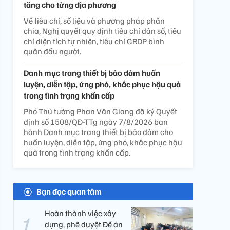
tăng cho từng địa phương
Về tiêu chí, số liệu và phương pháp phân
chia, Nghị quyết quy định tiêu chí dân số, tiêu
chí diện tích tự nhiên, tiêu chí GRDP bình
quân đầu người.
Danh mục trang thiết bị bảo đảm huấn
luyện, diễn tập, ứng phó, khắc phục hậu quả
trong tình trạng khẩn cấp
Phó Thủ tướng Phan Văn Giang đã ký Quyết
định số 1508/QĐ-TTg ngày 7/8/2026 ban
hành Danh mục trang thiết bị bảo đảm cho
huấn luyện, diễn tập, ứng phó, khắc phục hậu
quả trong tình trạng khẩn cấp.
Bạn đọc quan tâm
Hoàn thành việc xây
dựng, phê duyệt Đề án