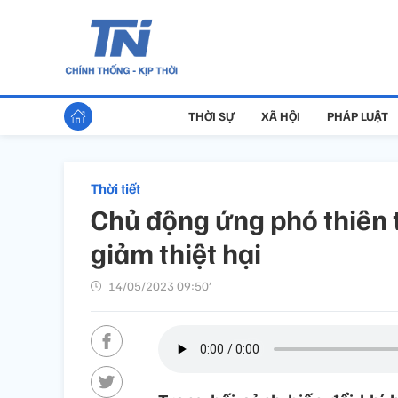
THỜI SỰ
XÃ HỘI
PHÁP LUẬT
Thời tiết
Chủ động ứng phó thiên t
giảm thiệt hại
14/05/2023 09:50’