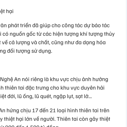
ệt hại
ăn phát triển đã giúp cho công tác dự báo tác
ai có nguồn gốc từ các hiện tượng khí tượng thủy
t về cả lượng và chất, cũng như đa dạng hóa
ừng đối tượng sử dụng.
 Nghệ An nói riêng là khu vực chịu ảnh hưởng
h thiên tai đặc trưng cho khu vực duyên hải
đới, lũ ống, lũ quét, ngập lụt, sạt lở...
n hứng chịu 17 đến 21 loại hình thiên tai trên
y thiệt hại lớn về người. Thiên tai còn gây thiệt
 từ 900 đến 1.500 tỷ đồng.