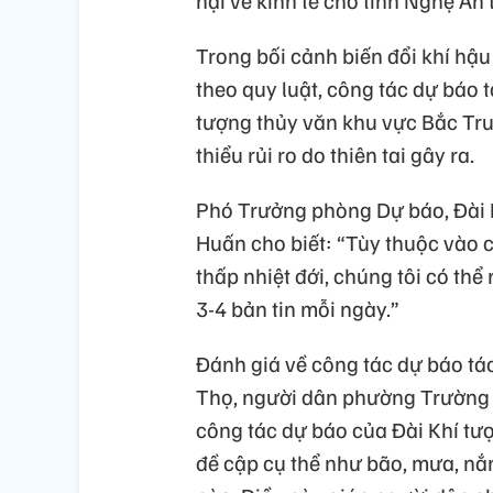
Trong bối cảnh biến đổi khí hậu 
theo quy luật, công tác dự báo t
tượng thủy văn khu vực Bắc Tru
thiểu rủi ro do thiên tai gây ra.
Phó Trưởng phòng Dự báo, Đài 
Huấn cho biết: “Tùy thuộc vào cá
thấp nhiệt đới, chúng tôi có thể 
3-4 bản tin mỗi ngày.”
Đánh giá về công tác dự báo tác
Thọ, người dân phường Trường T
công tác dự báo của Đài Khí tư
đề cập cụ thể như bão, mưa, nắ