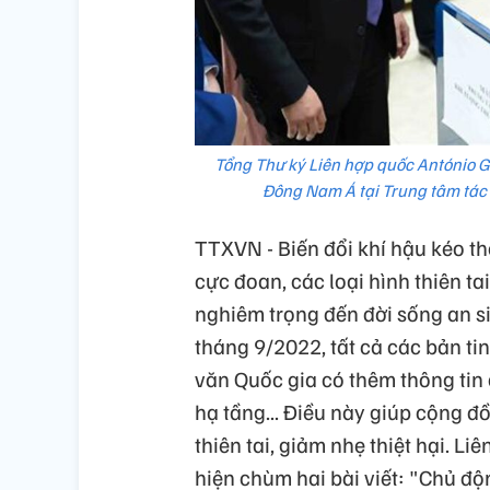
Tổng Thư ký Liên hợp quốc António Gu
Đông Nam Á tại Trung tâm tác 
TTXVN - Biến đổi khí hậu kéo the
cực đoan, các loại hình thiên t
nghiêm trọng đến đời sống an si
tháng 9/2022, tất cả các bản t
văn Quốc gia có thêm thông tin 
hạ tầng... Điều này giúp cộng 
thiên tai, giảm nhẹ thiệt hại. 
hiện chùm hai bài viết: "Chủ độ