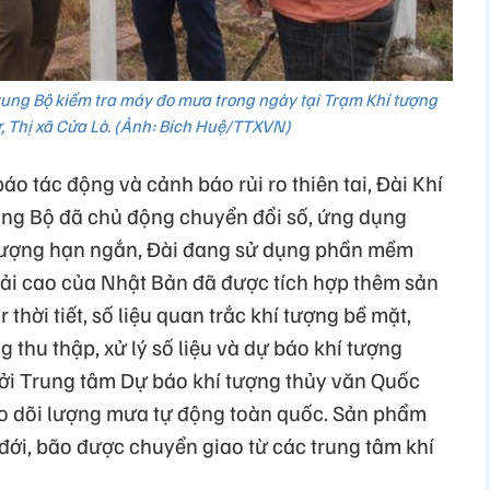
rung Bộ kiểm tra máy đo mưa trong ngày tại Trạm Khí tượng
, Thị xã Cửa Lò. (Ảnh: Bích Huệ/TTXVN)
 tác động và cảnh báo rủi ro thiên tai, Đài Khí
ung Bộ đã chủ động chuyển đổi số, ứng dụng
 tượng hạn ngắn, Đài đang sử dụng phần mềm
giải cao của Nhật Bản đã được tích hợp thêm sản
hời tiết, số liệu quan trắc khí tượng bề mặt,
 thu thập, xử lý số liệu và dự báo khí tượng
i Trung tâm Dự báo khí tượng thủy văn Quốc
eo dõi lượng mưa tự động toàn quốc. Sản phẩm
đới, bão được chuyển giao từ các trung tâm khí