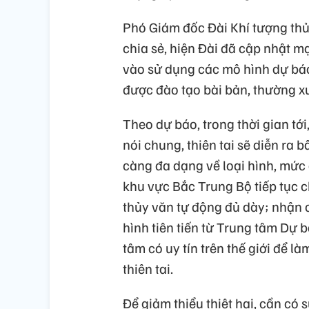
Phó Giám đốc Đài Khí tượng th
chia sẻ, hiện Đài đã cập nhật m
vào sử dụng các mô hình dự báo 
được đào tạo bài bản, thường x
Theo dự báo, trong thời gian tới
nói chung, thiên tai sẽ diễn ra 
càng đa dạng về loại hình, mức 
khu vực Bắc Trung Bộ tiếp tục 
thủy văn tự động đủ dày; nhận
hình tiên tiến từ Trung tâm Dự 
tâm có uy tín trên thế giới để l
thiên tai.
Để giảm thiểu thiệt hại, cần có 