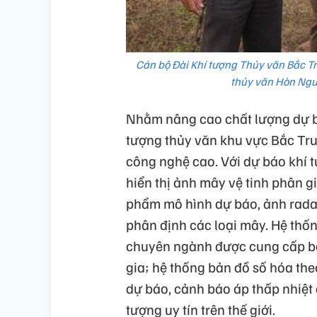
Cán bộ Đài Khí tượng Thủy văn Bắc T
thủy văn Hòn Ngư
Nhằm nâng cao chất lượng dự báo
tượng thủy văn khu vực Bắc Tr
công nghệ cao. Với dự báo khí
hiển thị ảnh mây vệ tinh phân 
phẩm mô hình dự báo, ảnh radar t
phân định các loại mây. Hệ thống
chuyên ngành được cung cấp bở
gia; hệ thống bản đồ số hóa th
dự báo, cảnh báo áp thấp nhiệt 
tượng uy tín trên thế giới.