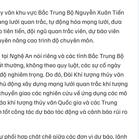
ủy văn khu vực Bắc Trung Bộ Nguyễn Xuân Tiến
ạng lưới quan trắc, tự động hóa mạng lưới, đưa
tiên tiến, đội ngũ quan trắc viên, dự báo viên
uyên nâng cao trình độ chuyên môn.
, tại Nghệ An nói riêng và các tỉnh Bắc Trung Bộ
bất thường, không theo quy luật, các sự cố ngày
độ nghiêm trọng. Do đó, Đài Khí tượng thủy văn
chủ động xây dựng mạng lưới quan trắc khí tượng
 chuyển giao các nghiên cứu về ứng dụng các mô
báo khí tượng thủy văn Quốc gia và các Trung
àm tốt công tác dự báo tác động và cảnh báo rủi ro
sự phối hợp chặt chẽ giữa các đơn vị dự báo, lãnh