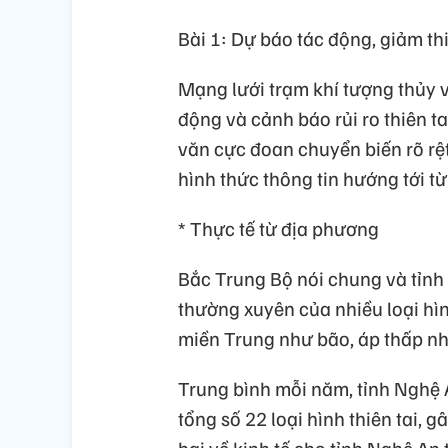
Bài 1: Dự báo tác động, giảm thi
Mạng lưới trạm khí tượng thủy v
động và cảnh báo rủi ro thiên t
văn cực đoan chuyển biến rõ rệ
hình thức thông tin hướng tới t
* Thực tế từ địa phương
Bắc Trung Bộ nói chung và tỉnh
thường xuyên của nhiều loại hìn
miền Trung như bão, áp thấp nhiệt 
Trung bình mỗi năm, tỉnh Nghệ A
tổng số 22 loại hình thiên tai, gâ
hại về kinh tế cho tỉnh Nghệ An