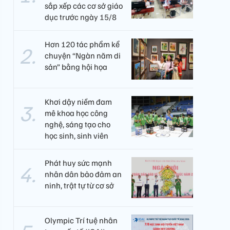
sắp xếp các cơ sở giáo
dục trước ngày 15/8
Hơn 120 tác phẩm kể
chuyện “Ngàn năm di
sản” bằng hội họa
Khơi dậy niềm đam
mê khoa học công
nghệ, sáng tạo cho
học sinh, sinh viên
Phát huy sức mạnh
nhân dân bảo đảm an
ninh, trật tự từ cơ sở
Olympic Trí tuệ nhân