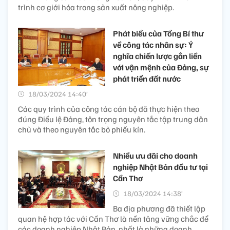
trình cơ giới hóa trong sản xuất nông nghiệp.
Phát biểu của Tổng Bí thư
về công tác nhân sự: Ý
nghĩa chiến lược gắn liền
với vận mệnh của Đảng, sự
phát triển đất nước
18/03/2024 14:40’
Các quy trình của công tác cán bộ đã thực hiện theo
đúng Điều lệ Đảng, tôn trọng nguyên tắc tập trung dân
chủ và theo nguyên tắc bỏ phiếu kín.
Nhiều ưu đãi cho doanh
nghiệp Nhật Bản đầu tư tại
Cần Thơ
18/03/2024 14:38’
Ba địa phương đã thiết lập
quan hệ hợp tác với Cần Thơ là nền tảng vững chắc để
các doanh nghiệp Nhật Bản, nhất là những doanh