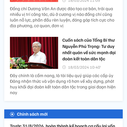
18/03/2024 11:05’
Đồng chí Dương Văn An được đào tạo cơ bản, trải qua
nhiều vị trí công tác, dù ở cương vị nào đồng chí cũng
luôn nỗ lực, phấn đấu rèn luyện, đóng góp tích cực cho
địa phương, cơ quan, đơn vị
Cuốn sách của Tổng Bí thư
Nguyễn Phú Trọng: Tư duy
nhất quán về sức mạnh đại
đoàn kết toàn dân tộc
18/03/2024 10:40’
Đây chính là cẩm nang, là tài liệu quý giúp các cấp ủy
Đảng nhận thức và vận dụng rõ hơn về xây dựng, phát
huy khối đại đoàn kết toàn dân tộc trong giai đoạn hiện
nay
Chính sách mới
Trước 31/8/2026, hoàn thành kế hoạch cơ cấu lại vốn