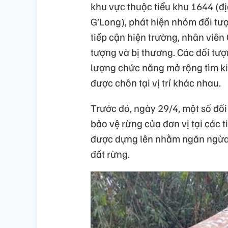
khu vực thuộc tiểu khu 1644 (đ
G’Long), phát hiện nhóm đối tư
tiếp cận hiện trường, nhân viên
tượng và bị thương. Các đối tượ
lượng chức năng mở rộng tìm k
được chôn tại vị trí khác nhau.
Trước đó, ngày 29/4, một số đối 
bảo vệ rừng của đơn vị tại các 
được dựng lên nhằm ngăn ngừa t
đất rừng.