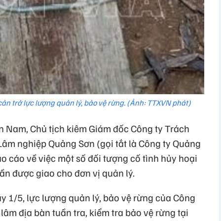
ản trở lực lượng quản lý, bảo vệ rừng. (Ảnh: TTXVN phát)
n Nam, Chủ tịch kiêm Giám đốc Công ty Trách
Lâm nghiệp Quảng Sơn (gọi tắt là Công ty Quảng
áo cáo về việc một số đối tượng cố tình hủy hoại
hần được giao cho đơn vị quản lý.
y 1/5, lực lượng quản lý, bảo vệ rừng của Công
lâm địa bàn tuần tra, kiểm tra bảo vệ rừng tại