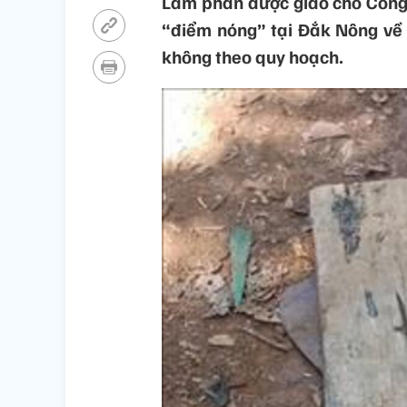
Lâm phần được giao cho Công 
“điểm nóng” tại Đắk Nông về t
không theo quy hoạch.