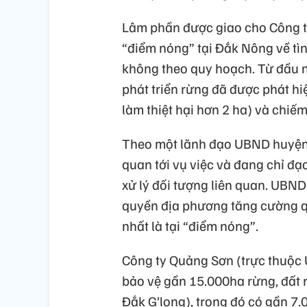
Lâm phần được giao cho Công t
“điểm nóng” tại Đắk Nông về tìn
không theo quy hoạch. Từ đầu 
phát triển rừng đã được phát hi
làm thiệt hại hơn 2 ha) và chiếm
Theo một lãnh đạo UBND huyện Đ
quan tới vụ việc và đang chỉ đạ
xử lý đối tượng liên quan. UBN
quyền địa phương tăng cường quả
nhất là tại “điểm nóng”.
Công ty Quảng Sơn (trực thuộc 
bảo vệ gần 15.000ha rừng, đất 
Đắk G’long), trong đó có gần 7.