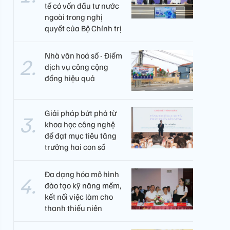
tế có vốn đầu tư nước
ngoài trong nghị
quyết của Bộ Chính trị
Nhà văn hoá số - Điểm
dịch vụ công cộng
đồng hiệu quả
Giải pháp bứt phá từ
khoa học công nghệ
để đạt mục tiêu tăng
trưởng hai con số
Đa dạng hóa mô hình
đào tạo kỹ năng mềm,
kết nối việc làm cho
thanh thiếu niên