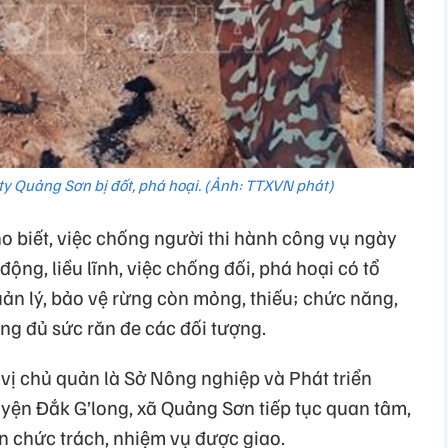
ty Quảng Sơn bị đốt, phá hoại. (Ảnh: TTXVN phát)
 biết, việc chống người thi hành công vụ ngày
ộng, liều lĩnh, việc chống đối, phá hoại có tổ
uản lý, bảo vệ rừng còn mỏng, thiếu; chức năng,
g đủ sức răn đe các đối tượng.
vị chủ quản là Sở Nông nghiệp và Phát triển
ện Đắk G’long, xã Quảng Sơn tiếp tục quan tâm,
ện chức trách, nhiệm vụ được giao.