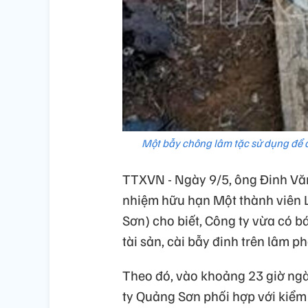
Một bẫy chông lâm tặc sử dụng để c
TTXVN - Ngày 9/5, ông Đinh Vă
nhiệm hữu hạn Một thành viên 
Sơn) cho biết, Công ty vừa có b
tài sản, cài bẫy đinh trên lâm p
Theo đó, vào khoảng 23 giờ ngà
ty Quảng Sơn phối hợp với kiểm 