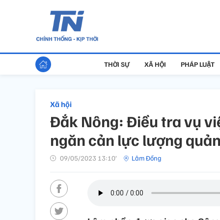
THỜI SỰ
XÃ HỘI
PHÁP LUẬT
Xã hội
Đắk Nông: Điều tra vụ vi
ngăn cản lực lượng quản 
09/05/2023 13:10’
Lâm Đồng