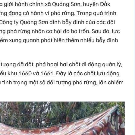
ịa giới hành chính xã Quảng Sơn, huyện Đắk
ợng đang có hành vi phá rừng. Trong quá trình
 Công ty Quảng Sơn dính bẫy đinh của các đối
ng phá rừng nhân cơ hội đó bỏ trốn. Sau đó, lực
iếm xung quanh phát hiện thêm nhiều bẫy đinh
tượng đã đốt, phá hoại hai chốt di động quản lý,
tiểu khu 1660 và 1661. Đây là các chốt lưu động
ình trạng một số đối tượng phá rừng, lấn chiếm