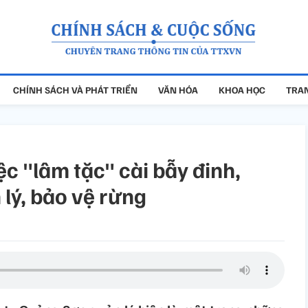
CHÍNH SÁCH VÀ PHÁT TRIỂN
VĂN HÓA
KHOA HỌC
TRAN
ệc "lâm tặc" cài bẫy đinh,
lý, bảo vệ rừng