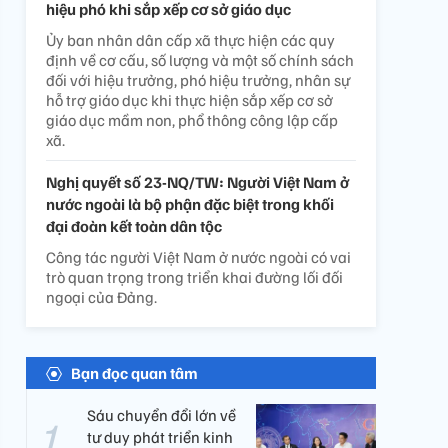
hiệu phó khi sắp xếp cơ sở giáo dục
Ủy ban nhân dân cấp xã thực hiện các quy
định về cơ cấu, số lượng và một số chính sách
đối với hiệu trưởng, phó hiệu trưởng, nhân sự
hỗ trợ giáo dục khi thực hiện sắp xếp cơ sở
giáo dục mầm non, phổ thông công lập cấp
xã.
Nghị quyết số 23-NQ/TW: Người Việt Nam ở
nước ngoài là bộ phận đặc biệt trong khối
đại đoàn kết toàn dân tộc
Công tác người Việt Nam ở nước ngoài có vai
trò quan trọng trong triển khai đường lối đối
ngoại của Đảng.
Bạn đọc quan tâm
Sáu chuyển đổi lớn về
tư duy phát triển kinh