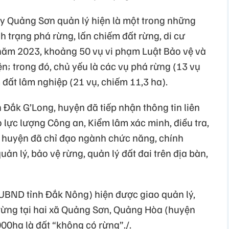
y Quảng Sơn quản lý hiện là một trong những
h trạng phá rừng, lấn chiếm đất rừng, di cư
năm 2023, khoảng 50 vụ vi phạm Luật Bảo vệ và
ện; trong đó, chủ yếu là các vụ phá rừng (13 vụ
 đất lâm nghiệp (21 vụ, chiếm 11,3 ha).
ắk G’Long, huyện đã tiếp nhận thông tin liên
o lực lượng Công an, Kiểm lâm xác minh, điều tra,
D huyện đã chỉ đạo ngành chức năng, chính
n lý, bảo vệ rừng, quản lý đất đai trên địa bàn,
UBND tỉnh Đắk Nông) hiện được giao quản lý,
rừng tại hai xã Quảng Sơn, Quảng Hòa (huyện
000ha là đất “không có rừng”./.