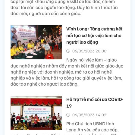
cấp lại mật khẩu ứng dụng VssID để lừa đảo, chiếm
đoạt tài sản của người lao động. Đây là hình thức lừa
đảo mới, người dân cần cảnh giác.
Vĩnh Long: Tăng cường kết
nối tạo cơ hội việc làm cho
người lao động
06/05/2023 20:00’
Ngày hội việc làm – giáo
dục nghề nghiệp nhằm đẩy mạnh kết nối giữa giáo dục
nghề nghiệp với doanh nghiệp, mở ra cơ hội nghề
nghiệp và việc làm, hỗ trợ công tác giải quyết việc làm,
đào tạo nghề cho người lao động.
Hỗ trợ trẻ mồ côi do COVID-
19
06/05/2023 14:02’
Phó Chủ tịch UBND tỉnh
Long An yêu cầu các cấp,