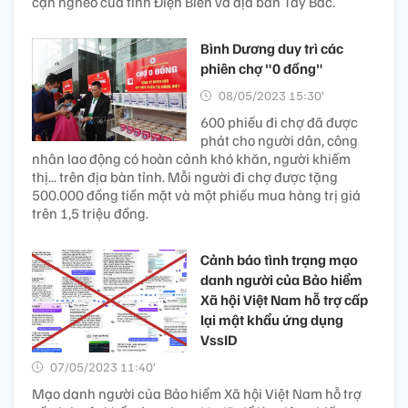
cận nghèo của tỉnh Điện Biên và địa bàn Tây Bắc.
Bình Dương duy trì các
phiên chợ "0 đồng"
08/05/2023 15:30’
600 phiếu đi chợ đã được
phát cho người dân, công
nhân lao động có hoàn cảnh khó khăn, người khiếm
thị... trên địa bàn tỉnh. Mỗi người đi chợ được tặng
500.000 đồng tiền mặt và một phiếu mua hàng trị giá
trên 1,5 triệu đồng.
Cảnh báo tình trạng mạo
danh người của Bảo hiểm
Xã hội Việt Nam hỗ trợ cấp
lại mật khẩu ứng dụng
VssID
07/05/2023 11:40’
Mạo danh người của Bảo hiểm Xã hội Việt Nam hỗ trợ