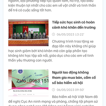
ngành, địa phương tiếp tục quan tâm, hỗ trợ, tạo điều
kiện thuận lợi nhất cho các em về vật chất và tinh thần
để trẻ có cuộc sống tốt hơn.
Tiếp sức học sinh có hoàn
cảnh khó khăn đến trường
06/05/2023 13:22’
Chương trình trao tặng xe
đạp lần này không chỉ giúp
học sinh giảm bớt khó khăn mà còn góp phần tạo
không khí học tập sôi nổi, giáo dục cho các em về tinh
thần yêu thương con người.
Người lao động không
tham gia mua bán, cầm cố
sổ bảo hiểm xã hội
06/05/2023 09:50’
Bảo hiểm xã hội Việt Nam đã
đề nghị Cục An ninh mạng và phòng, chống tội phạm sử