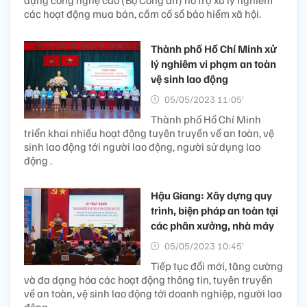
dụng công nghệ cao (Bộ Công an) hỗ trợ xử lý nghiêm
các hoạt động mua bán, cầm cố sổ bảo hiểm xã hội.
Thành phố Hồ Chí Minh xử
lý nghiêm vi phạm an toàn
vệ sinh lao động
05/05/2023 11:05’
Thành phố Hồ Chí Minh
triển khai nhiều hoạt động tuyên truyền về an toàn, vệ
sinh lao động tới người lao động, người sử dụng lao
động .
Hậu Giang: Xây dựng quy
trình, biện pháp an toàn tại
các phân xưởng, nhà máy
05/05/2023 10:45’
Tiếp tục đổi mới, tăng cường
và đa dạng hóa các hoạt động thông tin, tuyên truyền
về an toàn, vệ sinh lao động tới doanh nghiệp, người lao