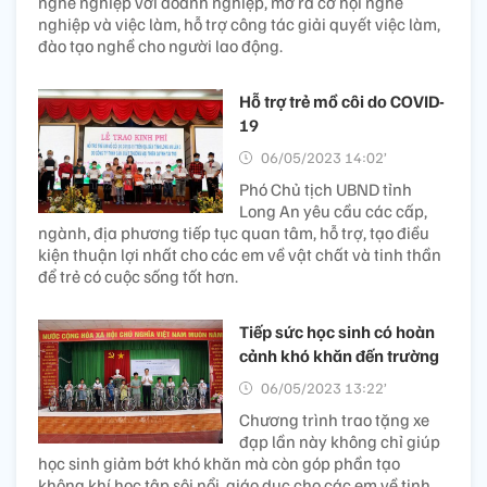
nghề nghiệp với doanh nghiệp, mở ra cơ hội nghề
nghiệp và việc làm, hỗ trợ công tác giải quyết việc làm,
đào tạo nghề cho người lao động.
Hỗ trợ trẻ mồ côi do COVID-
19
06/05/2023 14:02’
Phó Chủ tịch UBND tỉnh
Long An yêu cầu các cấp,
ngành, địa phương tiếp tục quan tâm, hỗ trợ, tạo điều
kiện thuận lợi nhất cho các em về vật chất và tinh thần
để trẻ có cuộc sống tốt hơn.
Tiếp sức học sinh có hoàn
cảnh khó khăn đến trường
06/05/2023 13:22’
Chương trình trao tặng xe
đạp lần này không chỉ giúp
học sinh giảm bớt khó khăn mà còn góp phần tạo
không khí học tập sôi nổi, giáo dục cho các em về tinh