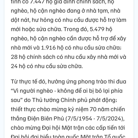
tỉnh có 7.447 hộ gia đình chính sách, hộ
nghèo, hộ cận nghèo đang ở nhà tạm, nhà
dột nát, hư hỏng có nhu cầu được hỗ trợ làm
mới hoặc sửa chữa. Trong đó, 5.479 hộ
nghèo, hộ cận nghèo cần được hỗ trợ để xây
nhà mới và 1.916 hộ có nhu cầu sửa chữa;
28 hộ chính sách có nhu cầu xây nhà mới và
24 hộ có nhu cầu sửa chữa.
Từ thực tế đó, hưởng ứng phong trào thi đua
“Vì người nghèo - không để ai bị bỏ lại phía
sau” do Thủ tướng Chính phủ phát động;
thiết thực chào mừng kỷ niệm 70 năm chiến
thắng Điện Biên Phủ (7/5/1954 - 7/5/2024),
chào mừng Đại hội Mặt trận các cấp tiến tới
Đại hội đại biểu toàn quốc Mặt trận Tổ quốc