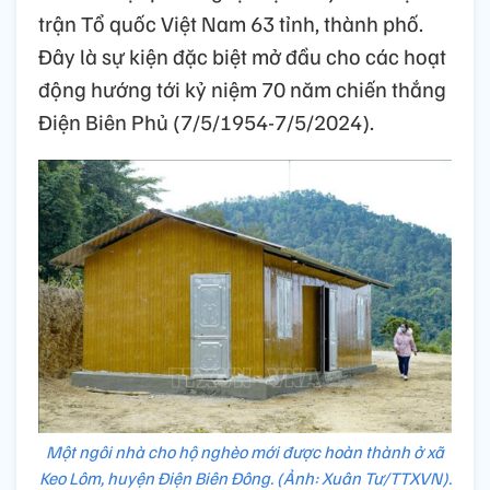
trận Tổ quốc Việt Nam 63 tỉnh, thành phố.
Đây là sự kiện đặc biệt mở đầu cho các hoạt
động hướng tới kỷ niệm 70 năm chiến thắng
Điện Biên Phủ (7/5/1954-7/5/2024).
Một ngôi nhà cho hộ nghèo mới được hoàn thành ở xã
Keo Lôm, huyện Điện Biên Đông. (Ảnh: Xuân Tư/TTXVN).