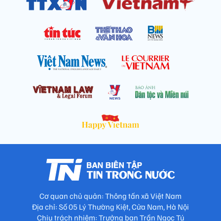
Cơ quan chủ quản: Thông tấn xã Việt Nam
Địa chỉ: Số 05 Lý Thường Kiệt, Cửa Nam, Hà Nội
Chịu trách nhiệm: Trưởng ban Trần Ngọc Tú