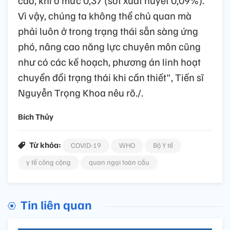
cao, khi ở mức 0,37 (sốt xuất huyết 0,09%).
Vì vậy, chúng ta không thể chủ quan mà
phải luôn ở trong trạng thái sẵn sàng ứng
phó, nâng cao năng lực chuyên môn cũng
như có các kế hoạch, phương án linh hoạt
chuyển đổi trạng thái khi cần thiết", Tiến sĩ
Nguyễn Trọng Khoa nêu rõ./.
Bích Thủy
Từ khóa:
COVID-19
WHO
Bộ Y tế
y tế công cộng
quan ngại toàn cầu
Tin liên quan