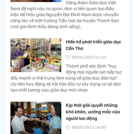
Công đoàn Giáo dục Việt
Nam đề nghị các cơ quan, đơn vị liên quan tạo điều
kiện để thầy giáo Nguyễn Đại Đình Nam được chuyển
công tác về một trường Tiểu học tại huyện Thanh Sơn
(nơi gia đình thầy đang sinh sống).
Hiến kế phát triển giáo dục
Cần Thơ
08/05/2023 16:10’
Thành phố xác định “huy
động mọi nguồn lực tiếp tục
đẩy mạnh vị thế trung tâm vùng về giáo dục đào tạo”.
Ưu tiên huy động xã hội hóa đầu tư xây dựng cơ sở đào
tạo chất lượng cao, giáo dục mũi nhọn.
Kịp thời giải quyết những
khó khăn, vướng mắc của
người lao động
08/05/2023 16:00’