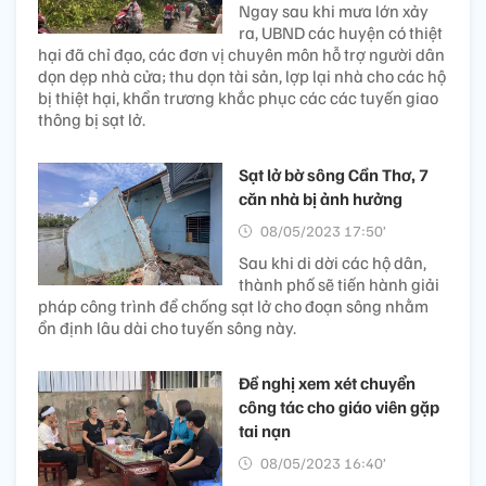
Ngay sau khi mưa lớn xảy
ra, UBND các huyện có thiệt
hại đã chỉ đạo, các đơn vị chuyên môn hỗ trợ người dân
dọn dẹp nhà cửa; thu dọn tài sản, lợp lại nhà cho các hộ
bị thiệt hại, khẩn trương khắc phục các các tuyến giao
thông bị sạt lở.
Sạt lở bờ sông Cần Thơ, 7
căn nhà bị ảnh hưởng
08/05/2023 17:50’
Sau khi di dời các hộ dân,
thành phố sẽ tiến hành giải
pháp công trình để chống sạt lở cho đoạn sông nhằm
ổn định lâu dài cho tuyến sông này.
Đề nghị xem xét chuyển
công tác cho giáo viên gặp
tai nạn
08/05/2023 16:40’