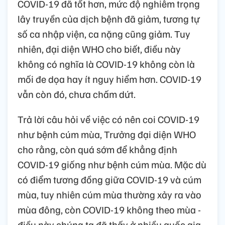
COVID-19 đã tốt hơn, mức độ nghiêm trọng
lây truyền của dịch bệnh đã giảm, tương tự
số ca nhập viện, ca nặng cũng giảm. Tuy
nhiên, đại diện WHO cho biết, điều này
không có nghĩa là COVID-19 không còn là
mối đe dọa hay ít nguy hiểm hơn. COVID-19
vẫn còn đó, chưa chấm dứt.
Trả lời câu hỏi về việc có nên coi COVID-19
như bệnh cúm mùa, Trưởng đại diện WHO
cho rằng, còn quá sớm để khẳng định
COVID-19 giống như bệnh cúm mùa. Mặc dù
có điểm tương đồng giữa COVID-19 và cúm
mùa, tuy nhiên cúm mùa thường xảy ra vào
mùa đông, còn COVID-19 không theo mùa -
điều này chúng ta đã thấy ở nhiều quốc gia.