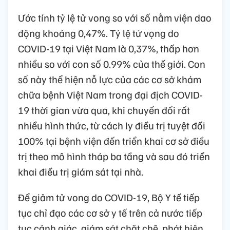
Ước tính tỷ lệ tử vong so với số nằm viện dao
động khoảng 0,47%. Tỷ lệ tử vọng do
COVID-19 tại Việt Nam là 0,37%, thấp hơn
nhiều so với con số 0.99% của thế giới. Con
số này thể hiện nỗ lực của các cơ sở khám
chữa bệnh Việt Nam trong đại địch COVID-
19 thời gian vừa qua, khi chuyển đổi rất
nhiều hình thức, từ cách ly điều trị tuyệt đối
100% tại bệnh viện đến triển khai cơ sở điều
trị theo mô hình tháp ba tầng và sau đó triển
khai điều trị giám sát tại nhà.
Để giảm tử vong do COVID-19, Bộ Y tế tiếp
tục chỉ đạo các cơ sở y tế trên cả nước tiếp
tục cảnh giác, giám sát chặt chẽ, phát hiện