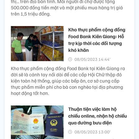
thị... trên địa bàn tỉnh. Mỗi người đi chợ được tặng
500.000 đồng tiền mặt và một phiếu mua hàng trị giá
trên 1,5 triệu đồng.
Kho thực phẩm cộng đồng
Food Bank Kiên Giang: Hỗ
trợ kịp thời các đối tượng
khó khăn
08/05/2023 14:44’
Kho thực phẩm cộng đồng Food Bank tại Kiên Giang ra
đời sẽ là cánh tay nối dài để các cấp Hội Chữ thập đỏ
kiện toàn hệ thống, giúp các bếp ăn, cơ sở cung cấp
thực phẩm miễn phí cho bà con nghèo tại địa phương
hoạt động tốt hơn.
Thuận tiện việc làm hộ
chiếu online, nhận hộ chiếu
qua đường bưu điện
08/05/2023 13:00’