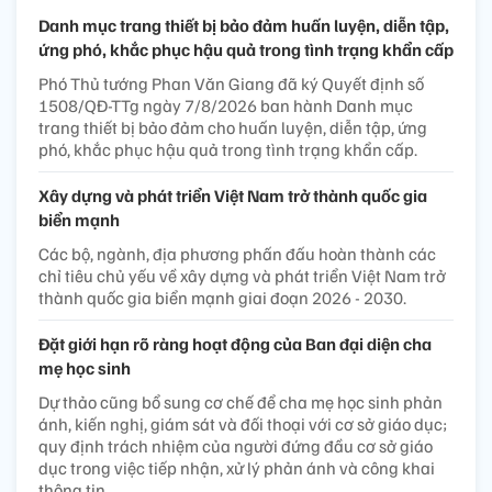
Danh mục trang thiết bị bảo đảm huấn luyện, diễn tập,
ứng phó, khắc phục hậu quả trong tình trạng khẩn cấp
Phó Thủ tướng Phan Văn Giang đã ký Quyết định số
1508/QĐ-TTg ngày 7/8/2026 ban hành Danh mục
trang thiết bị bảo đảm cho huấn luyện, diễn tập, ứng
phó, khắc phục hậu quả trong tình trạng khẩn cấp.
Xây dựng và phát triển Việt Nam trở thành quốc gia
biển mạnh
Các bộ, ngành, địa phương phấn đấu hoàn thành các
chỉ tiêu chủ yếu về xây dựng và phát triển Việt Nam trở
thành quốc gia biển mạnh giai đoạn 2026 - 2030.
Đặt giới hạn rõ ràng hoạt động của Ban đại diện cha
mẹ học sinh
Dự thảo cũng bổ sung cơ chế để cha mẹ học sinh phản
ánh, kiến nghị, giám sát và đối thoại với cơ sở giáo dục;
quy định trách nhiệm của người đứng đầu cơ sở giáo
dục trong việc tiếp nhận, xử lý phản ánh và công khai
thông tin.