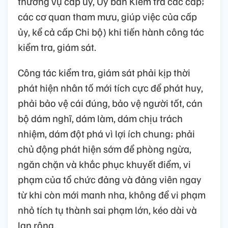
thường vụ cấp ủy, Uỷ ban Kiểm tra các cấp;
các cơ quan tham mưu, giúp việc của cấp
ủy, kể cả cấp Chi bộ) khi tiến hành công tác
kiểm tra, giám sát.
Công tác kiểm tra, giám sát phải kịp thời
phát hiện nhân tố mới tích cực để phát huy,
phải bảo vệ cái đúng, bảo vệ người tốt, cán
bộ dám nghĩ, dám làm, dám chịu trách
nhiệm, dám đột phá vì lợi ích chung; phải
chủ động phát hiện sớm để phòng ngừa,
ngăn chặn và khắc phục khuyết điểm, vi
phạm của tổ chức đảng và đảng viên ngay
từ khi còn mới manh nha, không để vi phạm
nhỏ tích tụ thành sai phạm lớn, kéo dài và
lan rộng.