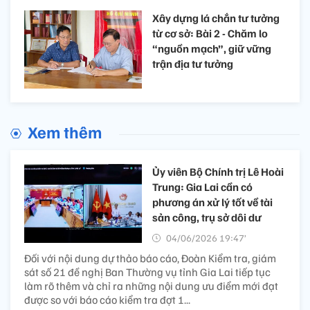
Xây dựng lá chắn tư tưởng
từ cơ sở: Bài 2 - Chăm lo
“nguồn mạch”, giữ vững
trận địa tư tưởng
Xem thêm
Ủy viên Bộ Chính trị Lê Hoài
Trung: Gia Lai cần có
phương án xử lý tốt về tài
sản công, trụ sở dôi dư
04/06/2026 19:47’
Đối với nội dung dự thảo báo cáo, Đoàn Kiểm tra, giám
sát số 21 đề nghị Ban Thường vụ tỉnh Gia Lai tiếp tục
làm rõ thêm và chỉ ra những nội dung ưu điểm mới đạt
được so với báo cáo kiểm tra đợt 1...