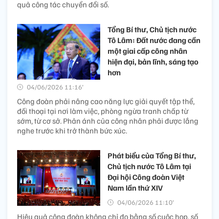
quả công tác chuyển đổi số.
Tổng Bí thư, Chủ tịch nước
Tô Lâm: Đất nước đang cần
một giai cấp công nhân
hiện đại, bản lĩnh, sáng tạo
hơn
04/06/2026 11:16’
Công đoàn phải nâng cao năng lực giải quyết tập thể,
đối thoại tại nơi làm việc, phòng ngừa tranh chấp từ
sớm, từ cơ sở. Phản ánh của công nhân phải được lắng
nghe trước khi trở thành bức xúc.
Phát biểu của Tổng Bí thư,
Chủ tịch nước Tô Lâm tại
Đại hội Công đoàn Việt
Nam lần thứ XIV
04/06/2026 11:10’
Hiệu quả công đoàn không chỉ đo bằng số cuộc họp, số