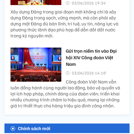
03/06/2026 19:34’
Xây dựng Đảng trong giai đoạn mới không chỉ là xây
dựng Đảng trong sạch, vững mạnh, mà còn phải xây
dựng một Đảng đủ bản lĩnh, trí tuệ, uy tín, năng lực và
phương thức lãnh đạo phù hợp để dẫn dắt đất nước
trong kỷ nguyên mới.
Gửi trọn niềm tin vào Đại
hội XIV Công đoàn Việt
Nam
03/06/2026 14:18’
Công đoàn Việt Nam vẫn
luôn đồng hành cùng người lao động, bảo vệ quyền và
lợi ích hợp pháp, chính đáng của đoàn viên; triển khai
nhiều chương trình chăm lo hiệu quả, mang lại những
giá trị thiết thực cho hàng triệu gia đình công nhân.
Chính sách mới