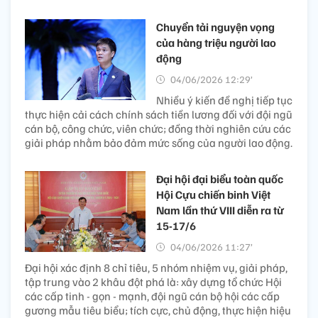
Chuyển tải nguyện vọng
của hàng triệu người lao
động
04/06/2026 12:29’
Nhiều ý kiến đề nghị tiếp tục
thực hiện cải cách chính sách tiền lương đối với đội ngũ
cán bộ, công chức, viên chức; đồng thời nghiên cứu các
giải pháp nhằm bảo đảm mức sống của người lao động.
Đại hội đại biểu toàn quốc
Hội Cựu chiến binh Việt
Nam lần thứ VIII diễn ra từ
15-17/6
04/06/2026 11:27’
Đại hội xác định 8 chỉ tiêu, 5 nhóm nhiệm vụ, giải pháp,
tập trung vào 2 khâu đột phá là: xây dựng tổ chức Hội
các cấp tinh - gọn - mạnh, đội ngũ cán bộ hội các cấp
gương mẫu tiêu biểu; tích cực, chủ động, thực hiện hiệu