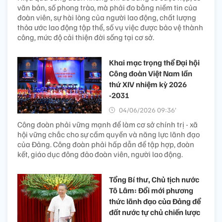
văn bản, số phong trào, mà phải đo bằng niềm tin của
đoàn viên, sự hài lòng của người lao động, chất lượng
thỏa ước lao động tập thể, số vụ việc được bảo vệ thành
công, mức độ cải thiện đời sống tại cơ sở.
Khai mạc trọng thể Đại hội
Công đoàn Việt Nam lần
thứ XIV nhiệm kỳ 2026
-2031
04/06/2026 09:36’
Công đoàn phải vững mạnh để làm cơ sở chính trị - xã
hội vững chắc cho sự cầm quyền và năng lực lãnh đạo
của Đảng. Công đoàn phải hấp dẫn để tập hợp, đoàn
kết, giáo dục đông đảo đoàn viên, người lao động.
Tổng Bí thư, Chủ tịch nước
Tô Lâm: Đổi mới phương
thức lãnh đạo của Đảng để
đất nước tự chủ chiến lược