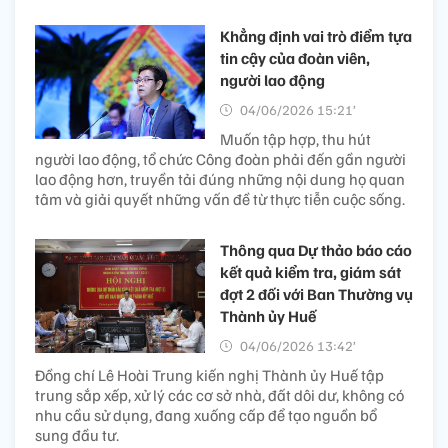
Khẳng định vai trò điểm tựa
tin cậy của đoàn viên,
người lao động
04/06/2026 15:21’
Muốn tập hợp, thu hút
người lao động, tổ chức Công đoàn phải đến gần người
lao động hơn, truyền tải đúng những nội dung họ quan
tâm và giải quyết những vấn đề từ thực tiễn cuộc sống.
Thông qua Dự thảo báo cáo
kết quả kiểm tra, giám sát
đợt 2 đối với Ban Thường vụ
Thành ủy Huế
04/06/2026 13:42’
Đồng chí Lê Hoài Trung kiến nghị Thành ủy Huế tập
trung sắp xếp, xử lý các cơ sở nhà, đất dôi dư, không có
nhu cầu sử dụng, đang xuống cấp để tạo nguồn bổ
sung đầu tư.